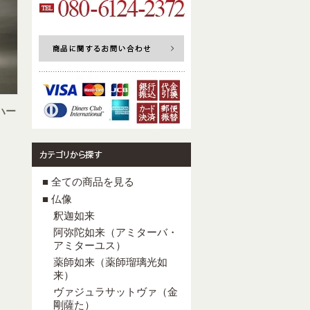
ハー
■ 全ての商品を見る
■ 仏像
釈迦如来
阿弥陀如来（アミターバ・
アミターユス）
薬師如来（薬師瑠璃光如
来）
ヴァジュラサットヴァ（金
剛薩た）