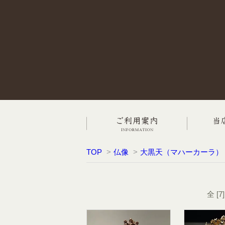
TOP
>
仏像
>
大黒天（マハーカーラ）
全 [