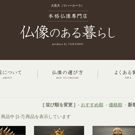
大黒天（マハーカーラ）
[ 並び順を変更 ]
-
おすすめ順
-
価格順
-
新
7] 商品中 [1-7] 商品を表示しています