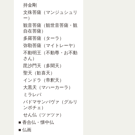
持金剛
文殊菩薩（マンジュシュリ
ー）
観音菩薩（観世音菩薩・観
自在菩薩）
多羅菩薩（ターラ）
弥勒菩薩（マイトレーヤ）
不動明王（不動尊・お不動
さん）
毘沙門天（多聞天）
聖天（歓喜天）
インドラ（帝釈天）
大黒天（マハーカーラ）
ミラレパ
パドマサンバヴァ（グルリ
ンポチェ）
せん仏（ツァツァ）
■ 香合仏・懐中仏
■ 仏画