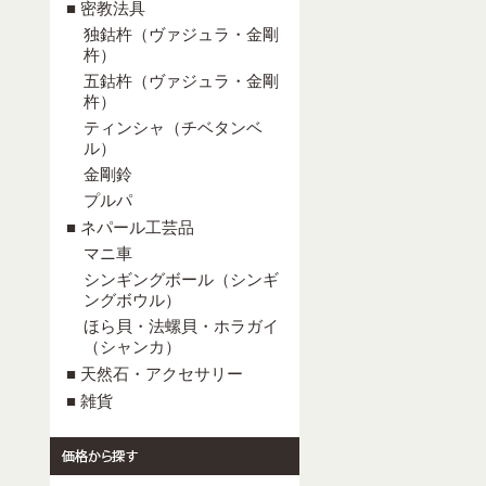
■ 密教法具
独鈷杵（ヴァジュラ・金剛
杵）
五鈷杵（ヴァジュラ・金剛
杵）
ティンシャ（チベタンベ
ル）
金剛鈴
プルパ
■ ネパール工芸品
マニ車
シンギングボール（シンギ
ングボウル）
ほら貝・法螺貝・ホラガイ
（シャンカ）
■ 天然石・アクセサリー
■ 雑貨