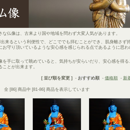
さな仏像は、古来より国や地域を問わず大変人気があります。
が出来るという利便性で、どこででも拝むことができ、肌身離さず
にお守り頂いているような安心感を感じられる点であるように思わ
像を手に取って眺めていると、気持ちが安らいだり、安心感を得る
ることが出来ます。
[ 並び順を変更 ]
-
おすすめ順
-
価格順
-
新
全 [86] 商品中 [81-86] 商品を表示しています