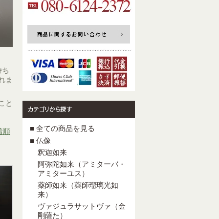
持ち
れま
こと
■ 全ての商品を見る
着順
■ 仏像
釈迦如来
阿弥陀如来（アミターバ・
アミターユス）
薬師如来（薬師瑠璃光如
来）
ヴァジュラサットヴァ（金
剛薩た）