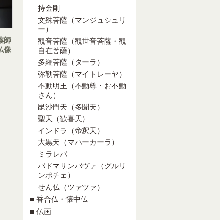
持金剛
文殊菩薩（マンジュシュリ
ー）
薬師
観音菩薩（観世音菩薩・観
仏像
自在菩薩）
多羅菩薩（ターラ）
弥勒菩薩（マイトレーヤ）
不動明王（不動尊・お不動
さん）
毘沙門天（多聞天）
聖天（歓喜天）
インドラ（帝釈天）
大黒天（マハーカーラ）
ミラレパ
パドマサンバヴァ（グルリ
ンポチェ）
せん仏（ツァツァ）
■ 香合仏・懐中仏
■ 仏画