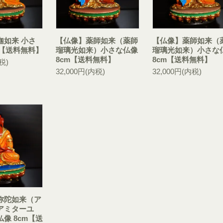
迦如来 小さ
【仏像】薬師如来（薬師
【仏像】薬師如来（
m【送料無料】
瑠璃光如来）小さな仏像
瑠璃光如来）小さな
8cm【送料無料】
8cm【送料無料】
税)
32,000円(内税)
32,000円(内税)
弥陀如来（ア
アミターユ
像 8cm【送