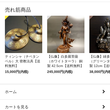
売れ筋商品
ティンシャ（チベタン
【仏像】白多羅菩薩
【仏像】緑多
ベル）大 密教法具【送
（ホワイトターラ） 銅
（グリーンタ
料無料】
製 42.5cm【送料無料】
製 12cm【
15,000円(内税)
245,000円(内税)
38,000円(内
ホーム
カートを見る