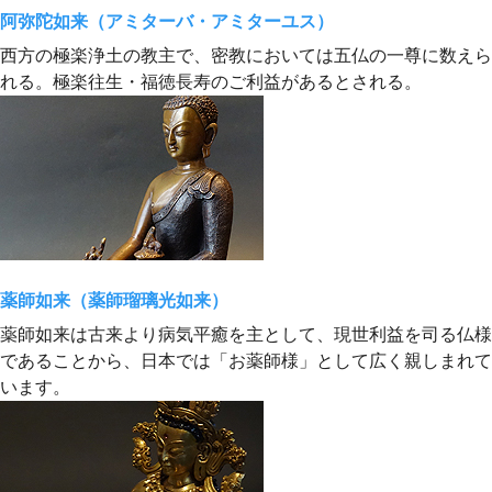
阿弥陀如来（アミターバ・アミターユス）
西方の極楽浄土の教主で、密教においては五仏の一尊に数えら
れる。極楽往生・福徳長寿のご利益があるとされる。
薬師如来（薬師瑠璃光如来）
薬師如来は古来より病気平癒を主として、現世利益を司る仏様
であることから、日本では「お薬師様」として広く親しまれて
います。