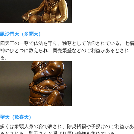
毘沙門天（多聞天）
四天王の一尊で仏法を守り、独尊として信仰されている。七福
神のひとつに数えられ、商売繁盛などのご利益があるとされ
る。
聖天（歓喜天）
多くは象頭人身の姿で表され、除災招福や子授けのご利益があ
るとされる。聖天さんと呼ばれ厚い信仰を集めている。