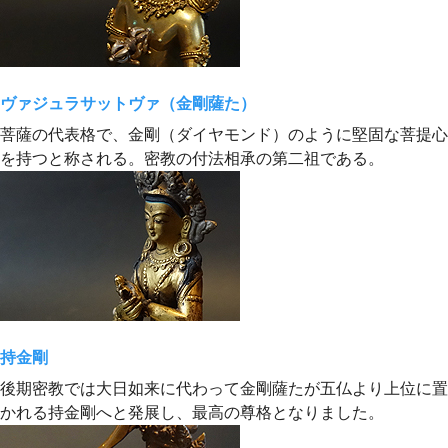
ヴァジュラサットヴァ（金剛薩た）
菩薩の代表格で、金剛（ダイヤモンド）のように堅固な菩提心
を持つと称される。密教の付法相承の第二祖である。
持金剛
後期密教では大日如来に代わって金剛薩たが五仏より上位に置
かれる持金剛へと発展し、最高の尊格となりました。