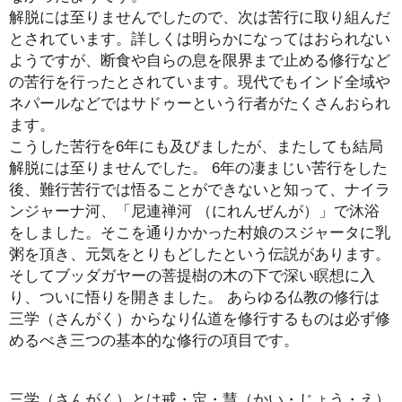
解脱には至りませんでしたので、次は苦行に取り組んだ
とされています。詳しくは明らかになってはおられない
ようですが、断食や自らの息を限界まで止める修行など
の苦行を行ったとされています。現代でもインド全域や
ネパールなどではサドゥーという行者がたくさんおられ
ます。
こうした苦行を6年にも及びましたが、またしても結局
解脱には至りませんでした。 6年の凄まじい苦行をした
後、難行苦行では悟ることができないと知って、ナイラ
ンジャーナ河、「尼連禅河 （にれんぜんが）」で沐浴
をしました。そこを通りかかった村娘のスジャータに乳
粥を頂き、元気をとりもどしたという伝説があります。
そしてブッダガヤーの菩提樹の木の下で深い瞑想に入
り、ついに悟りを開きました。 あらゆる仏教の修行は
三学（さんがく）からなり仏道を修行するものは必ず修
めるべき三つの基本的な修行の項目です。
三学（さんがく）とは戒・定・慧（かい・じょう・え）