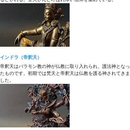
インドラ（帝釈天）
帝釈天はバラモン教の神が仏教に取り入れられ、護法神となっ
たものです。初期では梵天と帝釈天は仏教を護る神されてきま
した。