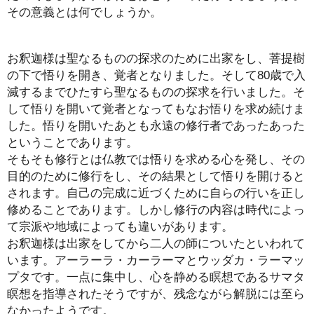
その意義とは何でしょうか。
お釈迦様は聖なるものの探求のために出家をし、菩提樹
の下で悟りを開き、覚者となりました。そして80歳で入
滅するまでひたすら聖なるものの探求を行いました。そ
して悟りを開いて覚者となってもなお悟りを求め続けま
した。悟りを開いたあとも永遠の修行者であったあった
ということであります。
そもそも修行とは仏教では悟りを求める心を発し、その
目的のために修行をし、その結果として悟りを開けると
されます。自己の完成に近づくために自らの行いを正し
修めることであります。しかし修行の内容は時代によっ
て宗派や地域によっても違いがあります。
お釈迦様は出家をしてから二人の師についたといわれて
います。アーラーラ・カーラーマとウッダカ・ラーマッ
プタです。一点に集中し、心を静める瞑想であるサマタ
瞑想を指導されたそうですが、残念ながら解脱には至ら
なかったようです。