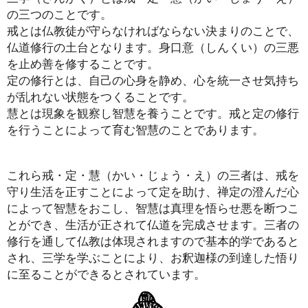
の三つのことです。
戒とは仏教徒が守らなければならない決まりのことで、
仏道修行の土台となります。身口意（しんくい）の三悪
を止め善を修することです。
定の修行とは、自己の心身を静め、心を統一させ気持ち
が乱れない状態をつくることです。
慧とは現象を観察し智慧を養うことです。戒と定の修行
を行うことによって育む智慧のことであります。
これら戒・定・慧（かい・じょう・え）の三者は、戒を
守り生活を正すことによって定を助け、禅定の澄んだ心
によって智慧をおこし、智慧は真理を悟らせ悪を断つこ
とができ、生活が正されて仏道を完成させます。三者の
修行を通して仏教は体現されますので基本的学であると
され、三学を学ぶことにより、お釈迦様の到達した悟り
に至ることができるとされています。