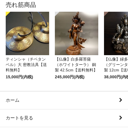
売れ筋商品
ティンシャ（チベタン
【仏像】白多羅菩薩
【仏像】緑多
ベル）大 密教法具【送
（ホワイトターラ） 銅
（グリーンタ
料無料】
製 42.5cm【送料無料】
製 12cm【
15,000円(内税)
245,000円(内税)
38,000円(内
ホーム
カートを見る