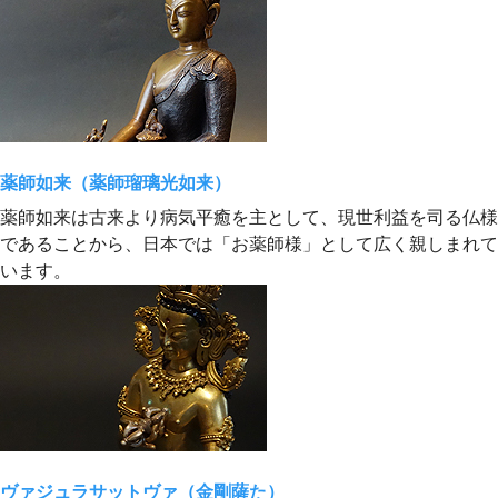
薬師如来（薬師瑠璃光如来）
薬師如来は古来より病気平癒を主として、現世利益を司る仏様
であることから、日本では「お薬師様」として広く親しまれて
います。
ヴァジュラサットヴァ（金剛薩た）