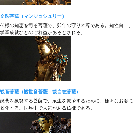
文殊菩薩（マンジュシュリー）
仏様の知恵を司る菩薩で、卯年の守り本尊である。知性向上、
学業成就などのご利益があるとされる。
観音菩薩（観世音菩薩・観自在菩薩）
慈悲を象徴する菩薩で、衆生を救済するために、様々なお姿に
変化する。世界中で人気がある仏様である。