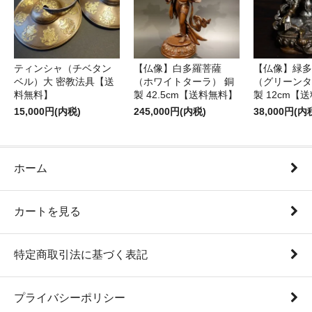
ティンシャ（チベタン
【仏像】白多羅菩薩
【仏像】緑多
ベル）大 密教法具【送
（ホワイトターラ） 銅
（グリーンタ
料無料】
製 42.5cm【送料無料】
製 12cm【
15,000円(内税)
245,000円(内税)
38,000円(内
ホーム
カートを見る
特定商取引法に基づく表記
プライバシーポリシー