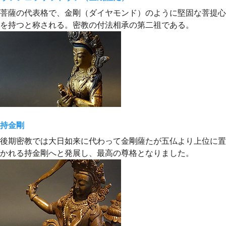
菩薩の代表格で、金剛（ダイヤモンド）のように堅固な菩提心
を持つと称される。密教の付法相承の第二祖である。
持金剛
後期密教では大日如来に代わって金剛薩たが五仏より上位に置
かれる持金剛へと発展し、最高の尊格となりました。