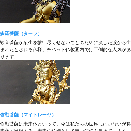
多羅菩薩（ターラ）
観音菩薩が衆生を救い尽くせないことのために流した涙から生
まれたとされる仏様。チベット仏教圏内では圧倒的な人気があ
ります。
弥勒菩薩（マイトレーヤ）
弥勒菩薩は未来仏といって、今は私たちの世界にはいないが将
来必ず出現する、未来の仏様として厚い信仰を集めています。