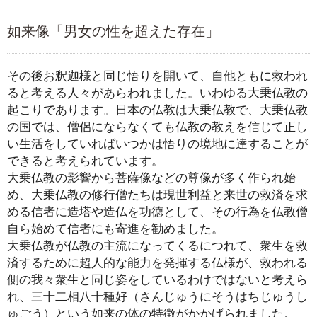
如来像「男女の性を超えた存在」
その後お釈迦様と同じ悟りを開いて、自他ともに救われ
ると考える人々があらわれました。いわゆる大乗仏教の
起こりであります。日本の仏教は大乗仏教で、大乗仏教
の国では、僧侶にならなくても仏教の教えを信じて正し
い生活をしていればいつかは悟りの境地に達することが
できると考えられています。
大乗仏教の影響から菩薩像などの尊像が多く作られ始
め、大乗仏教の修行僧たちは現世利益と来世の救済を求
める信者に造塔や造仏を功徳として、その行為を仏教僧
自ら始めて信者にも寄進を勧めました。
大乗仏教が仏教の主流になってくるにつれて、衆生を救
済するために超人的な能力を発揮する仏様が、救われる
側の我々衆生と同じ姿をしているわけではないと考えら
れ、三十二相八十種好（さんじゅうにそうはちじゅうし
ゅごう）という如来の体の特徴がかかげられました。