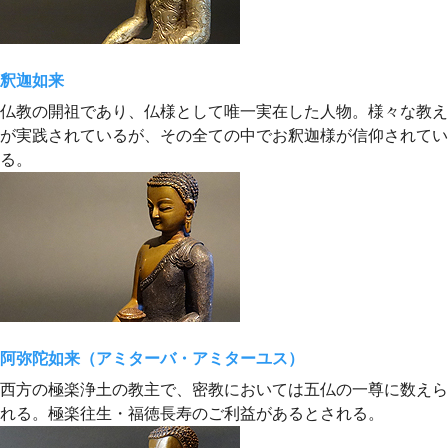
釈迦如来
仏教の開祖であり、仏様として唯一実在した人物。様々な教え
が実践されているが、その全ての中でお釈迦様が信仰されてい
る。
阿弥陀如来（アミターバ・アミターユス）
西方の極楽浄土の教主で、密教においては五仏の一尊に数えら
れる。極楽往生・福徳長寿のご利益があるとされる。