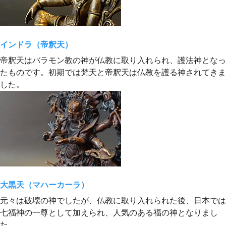
インドラ（帝釈天）
帝釈天はバラモン教の神が仏教に取り入れられ、護法神となっ
たものです。初期では梵天と帝釈天は仏教を護る神されてきま
した。
大黒天（マハーカーラ）
元々は破壊の神でしたが、仏教に取り入れられた後、日本では
七福神の一尊として加えられ、人気のある福の神となりまし
た。