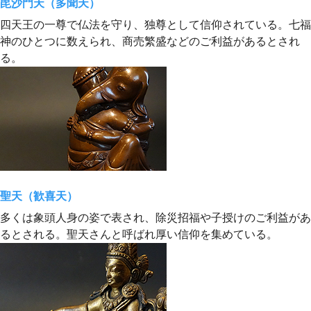
毘沙門天（多聞天）
四天王の一尊で仏法を守り、独尊として信仰されている。七福
神のひとつに数えられ、商売繁盛などのご利益があるとされ
る。
聖天（歓喜天）
多くは象頭人身の姿で表され、除災招福や子授けのご利益があ
るとされる。聖天さんと呼ばれ厚い信仰を集めている。