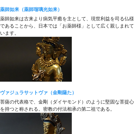
薬師如来（薬師瑠璃光如来）
薬師如来は古来より病気平癒を主として、現世利益を司る仏様
であることから、日本では「お薬師様」として広く親しまれて
います。
ヴァジュラサットヴァ（金剛薩た）
菩薩の代表格で、金剛（ダイヤモンド）のように堅固な菩提心
を持つと称される。密教の付法相承の第二祖である。