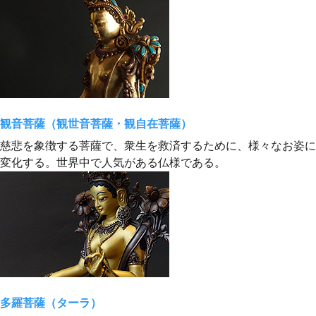
観音菩薩（観世音菩薩・観自在菩薩）
慈悲を象徴する菩薩で、衆生を救済するために、様々なお姿に
変化する。世界中で人気がある仏様である。
多羅菩薩（ターラ）