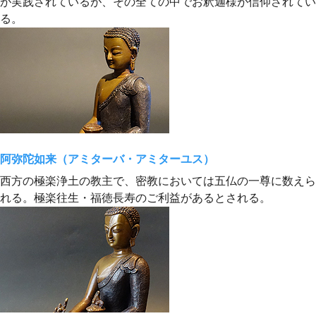
が実践されているが、その全ての中でお釈迦様が信仰されてい
る。
阿弥陀如来（アミターバ・アミターユス）
西方の極楽浄土の教主で、密教においては五仏の一尊に数えら
れる。極楽往生・福徳長寿のご利益があるとされる。