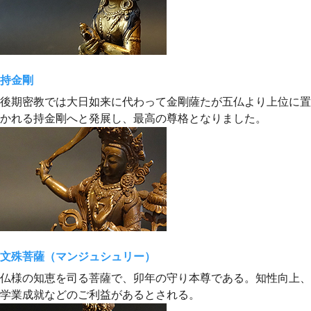
持金剛
後期密教では大日如来に代わって金剛薩たが五仏より上位に置
かれる持金剛へと発展し、最高の尊格となりました。
文殊菩薩（マンジュシュリー）
仏様の知恵を司る菩薩で、卯年の守り本尊である。知性向上、
学業成就などのご利益があるとされる。