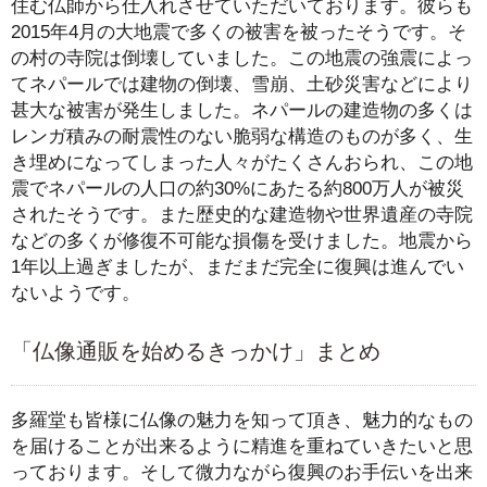
住む仏師から仕入れさせていただいております。彼らも
2015年4月の大地震で多くの被害を被ったそうです。そ
の村の寺院は倒壊していました。この地震の強震によっ
てネパールでは建物の倒壊、雪崩、土砂災害などにより
甚大な被害が発生しました。ネパールの建造物の多くは
レンガ積みの耐震性のない脆弱な構造のものが多く、生
き埋めになってしまった人々がたくさんおられ、この地
震でネパールの人口の約30%にあたる約800万人が被災
されたそうです。また歴史的な建造物や世界遺産の寺院
などの多くが修復不可能な損傷を受けました。地震から
1年以上過ぎましたが、まだまだ完全に復興は進んでい
ないようです。
「仏像通販を始めるきっかけ」まとめ
多羅堂も皆様に仏像の魅力を知って頂き、魅力的なもの
を届けることが出来るように精進を重ねていきたいと思
っております。そして微力ながら復興のお手伝いを出来