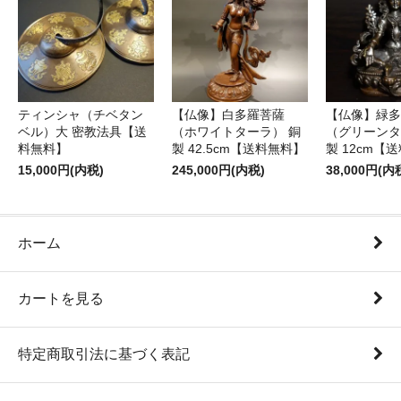
ティンシャ（チベタン
【仏像】白多羅菩薩
【仏像】緑多
ベル）大 密教法具【送
（ホワイトターラ） 銅
（グリーンタ
料無料】
製 42.5cm【送料無料】
製 12cm【
15,000円(内税)
245,000円(内税)
38,000円(内
ホーム
カートを見る
特定商取引法に基づく表記