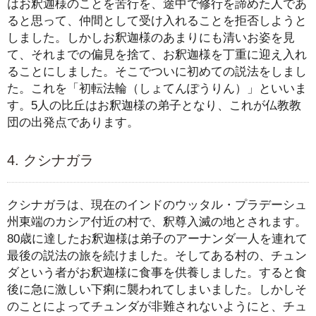
はお釈迦様のことを苦行を、途中で修行を諦めた人であ
ると思って、仲間として受け入れることを拒否しようと
しました。しかしお釈迦様のあまりにも清いお姿を見
て、それまでの偏見を捨て、お釈迦様を丁重に迎え入れ
ることにしました。そこでついに初めての説法をしまし
た。これを「初転法輪（しょてんぽうりん）」といいま
す。5人の比丘はお釈迦様の弟子となり、これが仏教教
団の出発点であります。
4. クシナガラ
クシナガラは、現在のインドのウッタル・プラデーシュ
州東端のカシア付近の村で、釈尊入滅の地とされます。
80歳に達したお釈迦様は弟子のアーナンダ一人を連れて
最後の説法の旅を続けました。そしてある村の、チュン
ダという者がお釈迦様に食事を供養しました。すると食
後に急に激しい下痢に襲われてしまいました。しかしそ
のことによってチュンダが非難されないようにと、チュ