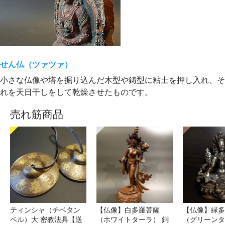
せん仏（ツァツァ）
小さな仏像や塔を掘り込んだ木型や鋳型に粘土を押し入れ、そ
れを天日干しをして乾燥させたものです。
売れ筋商品
ティンシャ（チベタン
【仏像】白多羅菩薩
【仏像】緑多
ベル）大 密教法具【送
（ホワイトターラ） 銅
（グリーンタ