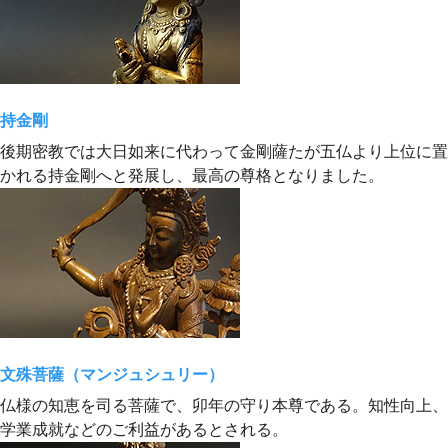
持金剛
後期密教では大日如来に代わって金剛薩たが五仏より上位に置
かれる持金剛へと発展し、最高の尊格となりました。
文殊菩薩（マンジュシュリー）
仏様の知恵を司る菩薩で、卯年の守り本尊である。知性向上、
学業成就などのご利益があるとされる。