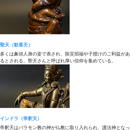
聖天（歓喜天）
多くは象頭人身の姿で表され、除災招福や子授けのご利益があ
るとされる。聖天さんと呼ばれ厚い信仰を集めている。
インドラ（帝釈天）
帝釈天はバラモン教の神が仏教に取り入れられ、護法神となっ