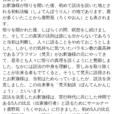
お釈迦様が悟りを開いた後、初めて説法を説いた地とさ
れる初転法輪（しょてんぽうりん）の地であります。鹿
が多くいたことから鹿野苑（ろくやおん）とも表されま
す。
悟りを開かれた後、しばらくの間、瞑想をし続けまし
た。そしてこの真実の法則は誰にも分からないであろう
と当初は判断し、人々に語ることをやめておこうとしま
した。しかしその気持ちに気づいたバラモン教の最高神
であるブラフマン（梵天）がお釈迦様の元にやってき
て、是非とも人々に悟りの真理を説くようにと懇願しま
した。なかには説法の中身を理解し、苦しみを取り除く
ことが出来る者もでてくると。そうして梵天に説得され
たお釈迦様は、当初はためらっていましたが、説法を決
意しました。この出来事を「梵天勧請（ぼんてんかんじ
ょう）」といいます。
説法を決意したお釈迦様は、苦行時代に共にした仲間で
ある5人の比丘（出家修行者）と語るためにサールナー
ト鹿野苑 （ろくやおん）に行きました。初め5人の比丘