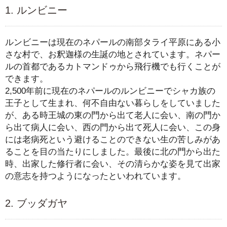
1. ルンビニー
ルンビニーは現在のネパールの南部タライ平原にある小
さな村で、お釈迦様の生誕の地とされています。ネパー
ルの首都であるカトマンドゥから飛行機でも行くことが
できます。
2,500年前に現在のネパールのルンビニーでシャカ族の
王子として生まれ、何不自由ない暮らしをしていました
が、ある時王城の東の門から出て老人に会い、南の門か
ら出て病人に会い、西の門から出て死人に会い、この身
には老病死という避けることのできない生の苦しみがあ
ることを目の当たりにしました。最後に北の門から出た
時、出家した修行者に会い、その清らかな姿を見て出家
の意志を持つようになったといわれています。
2. ブッダガヤ