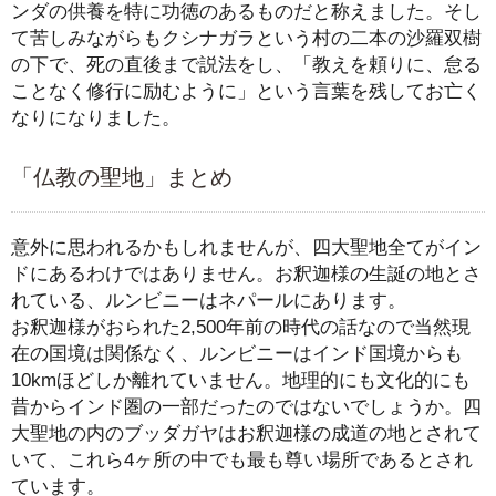
ンダの供養を特に功徳のあるものだと称えました。そし
て苦しみながらもクシナガラという村の二本の沙羅双樹
の下で、死の直後まで説法をし、「教えを頼りに、怠る
ことなく修行に励むように」という言葉を残してお亡く
なりになりました。
「仏教の聖地」まとめ
意外に思われるかもしれませんが、四大聖地全てがイン
ドにあるわけではありません。お釈迦様の生誕の地とさ
れている、ルンビニーはネパールにあります。
お釈迦様がおられた2,500年前の時代の話なので当然現
在の国境は関係なく、ルンビニーはインド国境からも
10kmほどしか離れていません。地理的にも文化的にも
昔からインド圏の一部だったのではないでしょうか。四
大聖地の内のブッダガヤはお釈迦様の成道の地とされて
いて、これら4ヶ所の中でも最も尊い場所であるとされ
ています。