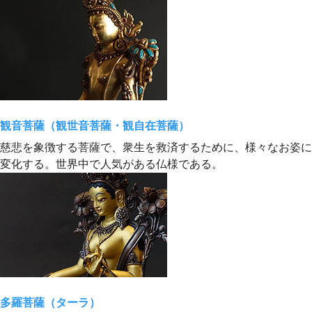
観音菩薩（観世音菩薩・観自在菩薩）
慈悲を象徴する菩薩で、衆生を救済するために、様々なお姿に
変化する。世界中で人気がある仏様である。
多羅菩薩（ターラ）