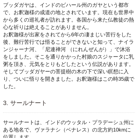
ブッダガヤは、インドのビハール州のガヤという都市
で、お釈迦様の成道の地とされています。現在も世界中
から多くの巡礼者が訪れます。各国から来た仏教徒の熱
心な祈りは絶えることがありません。
お釈迦様が出家をされてから6年の凄まじい苦行をした
後、難行苦行では悟ることができないと知って、ナイラ
ンジャーナ河、「尼連禅河 （にれんぜんが）」で沐浴
をしました。そこを通りかかった村娘のスジャータに乳
粥を頂き、元気をとりもどしたという伝説があります。
そしてブッダガヤーの菩提樹の木の下で深い瞑想に入
り、ついに悟りを開きました。お釈迦様はこの時35歳で
した。
3. サールナート
サールナートは、インドのウッタル・プラデーシュ州に
ある地名で、ヴァラナシ（ベナレス）の北方約10kmに
位置します。