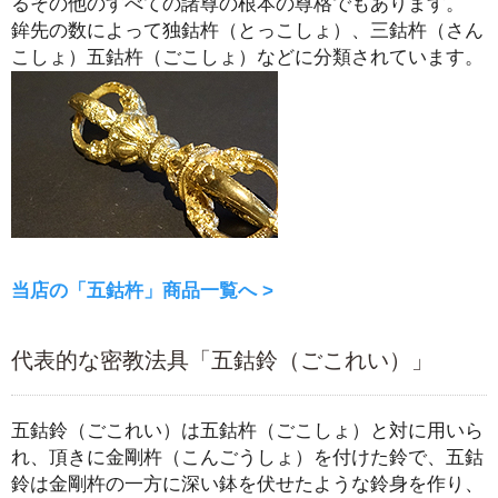
るその他のすべての諸尊の根本の尊格でもあります。
鉾先の数によって独鈷杵（とっこしょ）、三鈷杵（さん
こしょ）五鈷杵（ごこしょ）などに分類されています。
当店の「五鈷杵」商品一覧へ >
代表的な密教法具「五鈷鈴（ごこれい）」
五鈷鈴（ごこれい）は五鈷杵（ごこしょ）と対に用いら
れ、頂きに金剛杵（こんごうしょ）を付けた鈴で、五鈷
鈴は金剛杵の一方に深い鉢を伏せたような鈴身を作り、