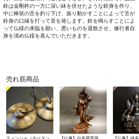
鈴は金剛杵の一方に深い鉢を伏せたような鈴身を作り、
中に棒状の舌を釣り下げ、振り動かすことによって舌が
鈴身の口縁を打って音を発します。鈴を鳴らすことによ
って仏様の来臨を願い、悪いものを退散させ、修行者自
身を清め仏様を喜んでいただきます。
売れ筋商品
ティンシャ（チベタン
【仏像】白多羅菩薩
【仏像】緑多