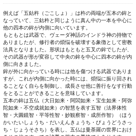
例えば「五鈷杵（ごこしょ）」は杵の両端が五本の鉾と
なっていて、三鈷杵と同じように真ん中の一本を中心に
他の四本の鉾が内側に向いています。
もともとは武器で、ヴェーダ神話のインドラ神の持物で
ありましたが、修行者の煩悩を破壊する象徴として密教
法具となりました。形状はもともと五叉の鉾でしたが、
その武器が形が変容して中央の鉾を中心に四本の鉾が内
側に向きました。
鉾が外に向かっている時には他を傷つける武器でありま
すが、これが内側に向かった時には、煩悩に振り回され
ることなく自らを制御し、成長させ他に善行をなす行動
をとることができることを意味しています。
五本の鉾は五仏（大日如来・阿閦如来・宝生如来・阿弥
陀如来・不空成就如来）の智慧を表す五智（法界体性
智・大圓鏡智・平等性智・妙観察智・成所作智）（ほう
かいたいしょうち・だいえんきょうち・びょうどうさっ
ち・じょうそさち）を表し、五仏は曼荼羅の世界におけ