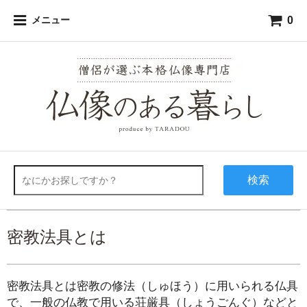
0
メニュー
検索
密教法具とは
密教法具とは密教の修法（しゅほう）に用いられる仏具
で、一般の仏教で用いる荘厳具（しょうごんぐ）などと