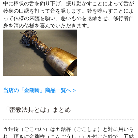
中に棒状の舌を釣り下げ、振り動かすことによって舌が
鈴身の口縁を打って音を発します。鈴を鳴らすことによ
って仏様の来臨を願い、悪いものを退散させ、修行者自
身を清め仏様を喜んでいただきます。
当店の「金剛鈴」商品一覧へ >
「密教法具とは」まとめ
五鈷鈴（ごこれい）は五鈷杵（ごこしょ）と対に用いら
れ、頂きに金剛杵（こんごうしょ）を付けた鈴で、五鈷