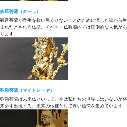
多羅菩薩（ターラ）
観音菩薩が衆生を救い尽くせないことのために流した涙から生
まれたとされる仏様。チベット仏教圏内では圧倒的な人気があ
ります。
弥勒菩薩（マイトレーヤ）
弥勒菩薩は未来仏といって、今は私たちの世界にはいないが将
来必ず出現する、未来の仏様として厚い信仰を集めています。