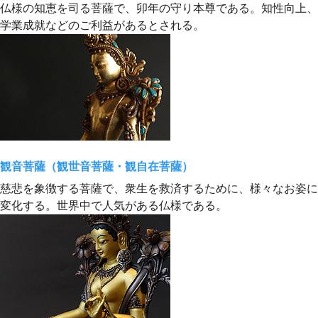
仏様の知恵を司る菩薩で、卯年の守り本尊である。知性向上、
学業成就などのご利益があるとされる。
観音菩薩（観世音菩薩・観自在菩薩）
慈悲を象徴する菩薩で、衆生を救済するために、様々なお姿に
変化する。世界中で人気がある仏様である。