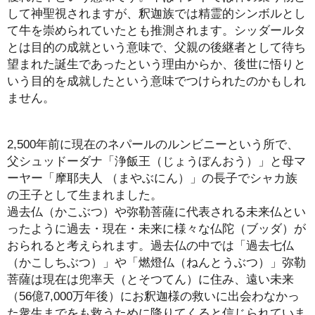
して神聖視されますが、釈迦族では精霊的シンボルとし
て牛を崇められていたとも推測されます。シッダールタ
とは目的の成就という意味で、父親の後継者として待ち
望まれた誕生であったという理由からか、後世に悟りと
いう目的を成就したという意味でつけられたのかもしれ
ません。
2,500年前に現在のネパールのルンビニーという所で、
父シュッドーダナ「浄飯王（じょうぼんおう）」と母マ
ーヤー「摩耶夫人 （まやぶにん）」の長子でシャカ族
の王子として生まれました。
過去仏（かこぶつ）や弥勒菩薩に代表される未来仏とい
ったように過去・現在・未来に様々な仏陀（ブッダ）が
おられると考えられます。過去仏の中では「過去七仏
（かこしちぶつ）」や「燃燈仏（ねんとうぶつ）」弥勒
菩薩は現在は兜率天（とそつてん）に住み、遠い未来
（56億7,000万年後）にお釈迦様の救いに出会わなかっ
た衆生までをも救うために降りてくると信じられていま