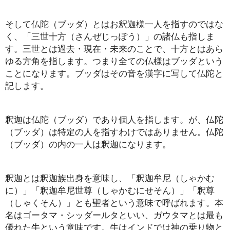
そして仏陀（ブッダ）とはお釈迦様一人を指すのではな
く、「三世十方（さんぜじっぽう）」の諸仏も指しま
す。三世とは過去・現在・未来のことで、十方とはあら
ゆる方角を指します。つまり全ての仏様はブッダという
ことになります。ブッダはその音を漢字に写して仏陀と
記します。
釈迦は仏陀（ブッダ）であり個人を指します。が、仏陀
（ブッダ）は特定の人を指すわけではありません。仏陀
（ブッダ）の内の一人は釈迦になります。
釈迦とは釈迦族出身を意味し、「釈迦牟尼（しゃかむ
に）」「釈迦牟尼世尊（しゃかむにせそん）」「釈尊
（しゃくそん）」とも聖者という意味で呼ばれます。本
名はゴータマ・シッダールタといい、ガウタマとは最も
優れた牛という意味です。牛はインドでは神の乗り物と