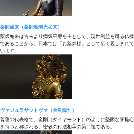
薬師如来（薬師瑠璃光如来）
薬師如来は古来より病気平癒を主として、現世利益を司る仏様
であることから、日本では「お薬師様」として広く親しまれて
います。
ヴァジュラサットヴァ（金剛薩た）
菩薩の代表格で、金剛（ダイヤモンド）のように堅固な菩提心
を持つと称される。密教の付法相承の第二祖である。