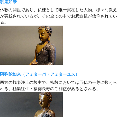
釈迦如来
仏教の開祖であり、仏様として唯一実在した人物。様々な教え
が実践されているが、その全ての中でお釈迦様が信仰されてい
る。
阿弥陀如来（アミターバ・アミターユス）
西方の極楽浄土の教主で、密教においては五仏の一尊に数えら
れる。極楽往生・福徳長寿のご利益があるとされる。