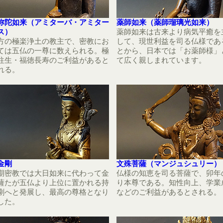
弥陀如来（アミターバ・アミター
薬師如来（薬師瑠璃光如来）
ス）
薬師如来は古来より病気平癒を
方の極楽浄土の教主で、密教にお
して、現世利益を司る仏様であ
ては五仏の一尊に数えられる。極
とから、日本では「お薬師様」
往生・福徳長寿のご利益があると
て広く親しまれています。
れる。
金剛
文殊菩薩（マンジュシュリー）
期密教では大日如来に代わって金
仏様の知恵を司る菩薩で、卯年
薩たが五仏より上位に置かれる持
り本尊である。知性向上、学業
剛へと発展し、最高の尊格となり
などのご利益があるとされる。
した。