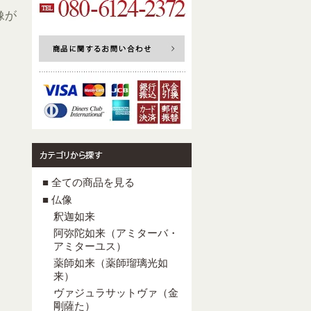
像が
■ 全ての商品を見る
■ 仏像
釈迦如来
阿弥陀如来（アミターバ・
アミターユス）
薬師如来（薬師瑠璃光如
来）
ヴァジュラサットヴァ（金
剛薩た）