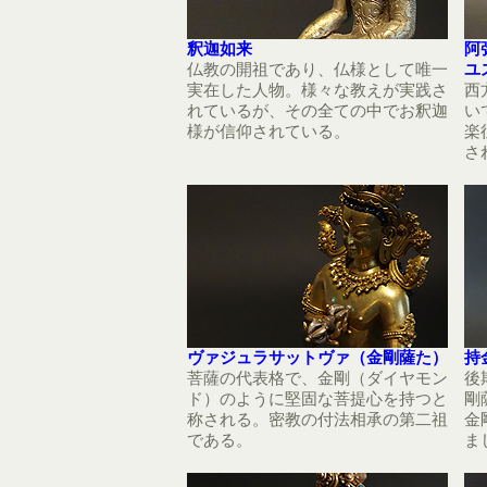
釈迦如来
阿
仏教の開祖であり、仏様として唯一
ユ
実在した人物。様々な教えが実践さ
西
れているが、その全ての中でお釈迦
い
様が信仰されている。
楽
さ
ヴァジュラサットヴァ（金剛薩た）
持
菩薩の代表格で、金剛（ダイヤモン
後
ド）のように堅固な菩提心を持つと
剛
称される。密教の付法相承の第二祖
金
である。
ま