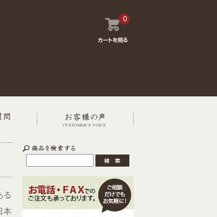
0
ある
日本