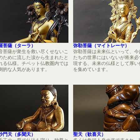
羅菩薩（ターラ）
弥勒菩薩（マイトレーヤ）
音菩薩が衆生を救い尽くせないこ
弥勒菩薩は未来仏といって、今
のために流した涙から生まれたと
たちの世界にはいないが将来必
れる仏様。チベット仏教圏内では
現する、未来の仏様として厚い
倒的な人気があります。
を集めています。
沙門天（多聞天）
聖天（歓喜天）