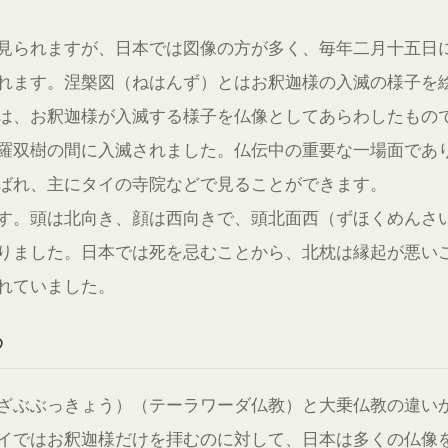
見られますが、日本では図像の方が多く、毎年二月十五日
れます。涅槃図（ねはんず）とはお釈迦様の入滅の様子を
は、お釈迦様が入滅する様子を仏像としてあらわしたもの
羅双樹の間に入滅されました。仏伝中の重要な一場面であ
ばれ、主にタイの寺院などで見ることができます。
す。頭は北向き、顔は西向きで、頭北面西（ずほくめんさ
りました。日本では死を忌むことから、北枕は縁起が悪い
れていました。
め
ざぶぶっきょう）（テーラワーダ仏教）と大乗仏教の違い
イではお釈迦様だけを拝むのに対して、日本は多くの仏像