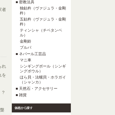
■ 密教法具
独鈷杵（ヴァジュラ・金剛
家者
杵）
五鈷杵（ヴァジュラ・金剛
杵）
ティンシャ（チベタンベ
ル）
金剛鈴
プルパ
■ ネパール工芸品
マニ車
られ
シンギングボール（シンギ
ングボウル）
れを
ほら貝・法螺貝・ホラガイ
（シャンカ）
■ 天然石・アクセサリー
」?
■ 雑貨
涅槃