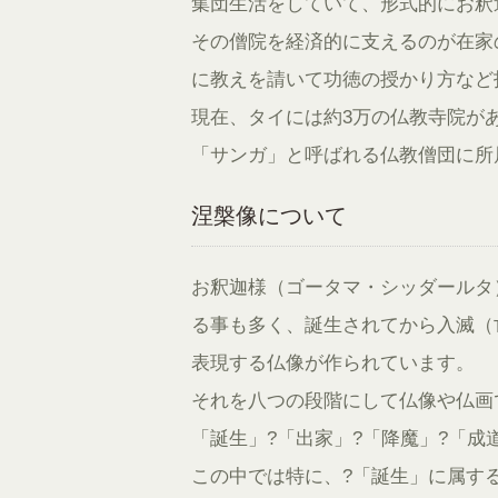
集団生活をしていて、形式的にお釈
その僧院を経済的に支えるのが在家
に教えを請いて功徳の授かり方など
現在、タイには約3万の仏教寺院が
「サンガ」と呼ばれる仏教僧団に所
涅槃像について
お釈迦様（ゴータマ・シッダールタ
る事も多く、誕生されてから入滅（
表現する仏像が作られています。
それを八つの段階にして仏像や仏画
「誕生」?「出家」?「降魔」?「成
この中では特に、?「誕生」に属す