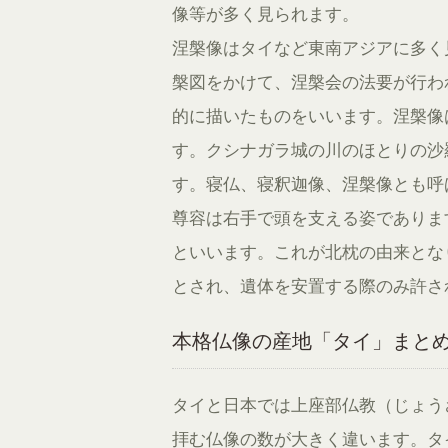
像等が多く見られます。
涅槃像はタイなど東南アジアに多く
槃図をかけて、涅槃会の法要が行わ
的に描いたものをいいます。涅槃像
す。クシナガラ城の川のほとりの沙
す。寝仏、寝釈迦像、涅槃像とも呼
尊容は右手で頭を支える姿でありま
といいます。これが北枕の由来とな
とされ、遺体を安置する際のみ許さ
本格仏像の産地「タイ」まと
タイと日本では上座部仏教（じょう
拝む仏像の数が大きく違います。タ