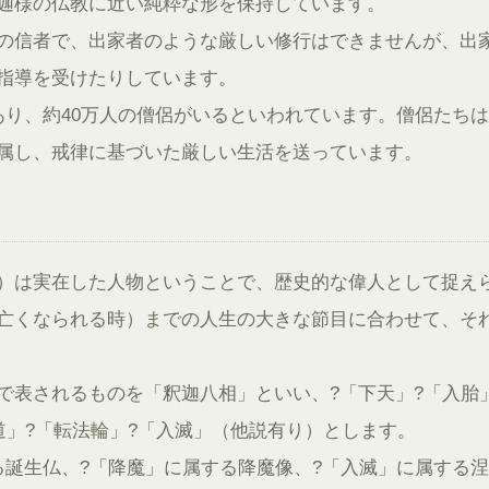
迦様の仏教に近い純粋な形を保持しています。
の信者で、出家者のような厳しい修行はできませんが、出
指導を受けたりしています。
あり、約40万人の僧侶がいるといわれています。僧侶たちは
属し、戒律に基づいた厳しい生活を送っています。
）は実在した人物ということで、歴史的な偉人として捉え
亡くなられる時）までの人生の大きな節目に合わせて、そ
で表されるものを「釈迦八相」といい、?「下天」?「入胎
道」?「転法輪」?「入滅」（他説有り）とします。
る誕生仏、?「降魔」に属する降魔像、?「入滅」に属する