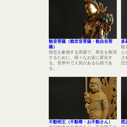
観音菩薩（観世音菩薩・観自在菩
多
薩）
観
慈悲を象徴する菩薩で、衆生を救済
と
するために、様々なお姿に変化す
さ
る。世界中で人気がある仏様であ
圧
る。
不動明王（不動尊・お不動さん）
毘