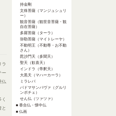
持金剛
文殊菩薩（マンジュシュリ
ー）
観音菩薩（観世音菩薩・観
自在菩薩）
多羅菩薩（ターラ）
弥勒菩薩（マイトレーヤ）
不動明王（不動尊・お不動
さん）
毘沙門天（多聞天）
聖天（歓喜天）
リラ
インドラ（帝釈天）
テー
大黒天（マハーカーラ）
ミラレパ
乗仏
パドマサンバヴァ（グルリ
ンポチェ）
せん仏（ツァツァ）
多く
■ 香合仏・懐中仏
者と
■ 仏画