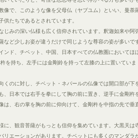
教像で、このような像を父母仏（ヤブユム）といい、曼荼
子供たちであるとされています。
なじみの深い仏様も広く信仰されています。釈迦如来や阿
薩など少しお姿が違うだけで同じような尊容の姿が多いで
インド、チベット、中国、日本すべての仏教圏においてほ
剛杵を持ち、左手には金剛鈴を持って左膝の上に置いていま
向くのに対し、チベット・ネパールの仏像では開口部が下
も、日本では右手を拳にして胸の前に置き、逆手に金剛杵
像は、右の掌を胸の前に仰向けて、金剛杵を中指の先で垂
様に、観音菩薩がもっとも信仰を集めています。大黒天は
バリエーションがあります。チベットにも多くのマンダラ