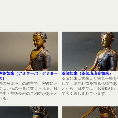
弥陀如来（アミターバ・アミター
薬師如来（薬師瑠璃光如来）
ス）
薬師如来は古来より病気平癒を
方の極楽浄土の教主で、密教にお
して、現世利益を司る仏様であ
ては五仏の一尊に数えられる。極
とから、日本では「お薬師様」
往生・福徳長寿のご利益があると
て広く親しまれています。
れる。