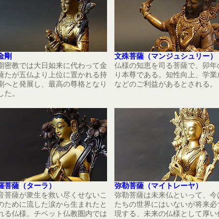
金剛
文殊菩薩（マンジュシュリー）
期密教では大日如来に代わって金
仏様の知恵を司る菩薩で、卯年
薩たが五仏より上位に置かれる持
り本尊である。知性向上、学業
剛へと発展し、最高の尊格となり
などのご利益があるとされる。
した。
羅菩薩（ターラ）
弥勒菩薩（マイトレーヤ）
音菩薩が衆生を救い尽くせないこ
弥勒菩薩は未来仏といって、今
のために流した涙から生まれたと
たちの世界にはいないが将来必
れる仏様。チベット仏教圏内では
現する、未来の仏様として厚い