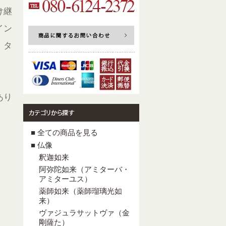
け継
イン
、タ
あり
■ 全ての商品を見る
■ 仏像
釈迦如来
阿弥陀如来（アミターバ・
アミターユス）
薬師如来（薬師瑠璃光如
来）
ヴァジュラサットヴァ（金
剛薩た）