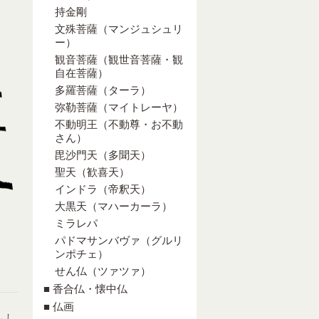
持金剛
文殊菩薩（マンジュシュリ
ー）
観音菩薩（観世音菩薩・観
自在菩薩）
多羅菩薩（ターラ）
弥勒菩薩（マイトレーヤ）
不動明王（不動尊・お不動
さん）
毘沙門天（多聞天）
聖天（歓喜天）
インドラ（帝釈天）
大黒天（マハーカーラ）
ミラレパ
パドマサンバヴァ（グルリ
ンポチェ）
せん仏（ツァツァ）
■ 香合仏・懐中仏
■ 仏画
もし