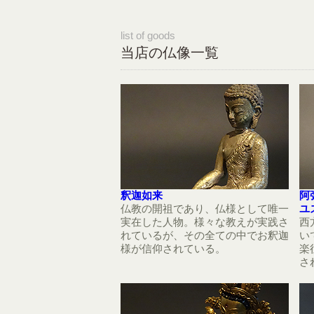
list of goods
当店の仏像一覧
釈迦如来
阿
仏教の開祖であり、仏様として唯一
ユ
実在した人物。様々な教えが実践さ
西
れているが、その全ての中でお釈迦
い
様が信仰されている。
楽
さ