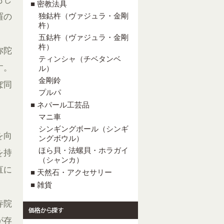
■ 密教法具
独鈷杵（ヴァジュラ・金剛
羅の
杵）
五鈷杵（ヴァジュラ・金剛
杵）
弥陀
ティンシャ（チベタンベ
す。
ル）
金剛鈴
ぼ同
プルパ
■ ネパール工芸品
マニ車
シンギングボール（シンギ
を向
ングボウル）
ほら貝・法螺貝・ホラガイ
を持
（シャンカ）
直に
■ 天然石・アクセサリー
■ 雑貨
寺院
が存