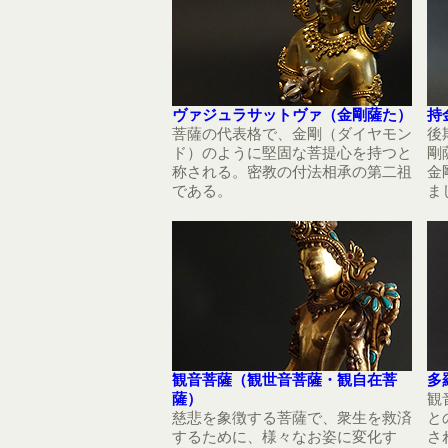
ヴァジュラサットヴァ（金剛薩た）
持
菩薩の代表格で、金剛（ダイヤモン
後
ド）のように堅固な菩提心を持つと
剛
称される。密教の付法相承の第二祖
金
である。
ま
観音菩薩（観世音菩薩・観自在菩
多
薩）
観
慈悲を象徴する菩薩で、衆生を救済
と
するために、様々なお姿に変化す
さ