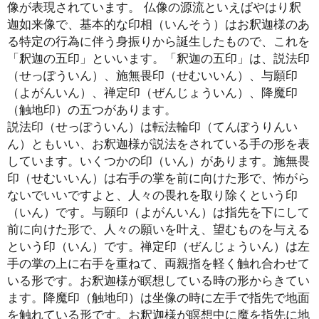
像が表現されています。 仏像の源流といえばやはり釈
迦如来像で、基本的な印相（いんそう）はお釈迦様のあ
る特定の行為に伴う身振りから誕生したもので、これを
「釈迦の五印」といいます。「釈迦の五印」は、説法印
（せっぽういん）、施無畏印（せむいいん）、与願印
（よがんいん）、禅定印（ぜんじょういん）、降魔印
（触地印）の五つがあります。
説法印（せっぽういん）は転法輪印（てんぽうりんい
ん）ともいい、お釈迦様が説法をされている手の形を表
しています。いくつかの印（いん）があります。施無畏
印（せむいいん）は右手の掌を前に向けた形で、怖がら
ないでいいですよと、人々の畏れを取り除くという印
（いん）です。与願印（よがんいん）は指先を下にして
前に向けた形で、人々の願いを叶え、望むものを与える
という印（いん）です。禅定印（ぜんじょういん）は左
手の掌の上に右手を重ねて、両親指を軽く触れ合わせて
いる形です。お釈迦様が瞑想している時の形からきてい
ます。降魔印（触地印）は坐像の時に左手で指先で地面
を触れている形です。お釈迦様が瞑想中に魔を指先に地