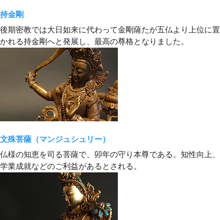
持金剛
後期密教では大日如来に代わって金剛薩たが五仏より上位に置
かれる持金剛へと発展し、最高の尊格となりました。
文殊菩薩（マンジュシュリー）
仏様の知恵を司る菩薩で、卯年の守り本尊である。知性向上、
学業成就などのご利益があるとされる。