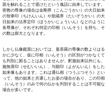
面を触れることで退けたという逸話に由来しています。
密教の尊像の場合は金剛界（こんごうかい）の大日如来
の智拳印（ちけんいん）や胎蔵界（たいぞうかい）の大
日如来の法界定印（ほうかいじょういん）などのように
各尊像が、それぞれ特定の印相（いんそう）を持ち、そ
の数は膨大となります。
しかし仏像鑑賞においては、曼荼羅の尊像の数よりはる
かに少なく、仮に印相（いんそう）の区別がつかなくて
も判別に困ることはありませんが、釈迦如来以外にも、
施無畏印（せむいいん）、与願印（よがんいん）をした
如来像もあります。これは通仏相（つうぶつそう）とい
って、他の如来と共通したお姿の場合があり、この印相
（いんそう）のみで何の仏かを判別することは不可能な
場合が多いです。