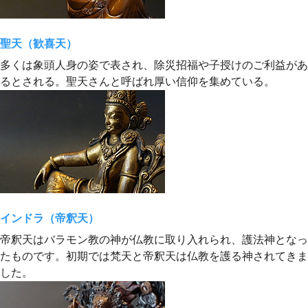
聖天（歓喜天）
多くは象頭人身の姿で表され、除災招福や子授けのご利益があ
るとされる。聖天さんと呼ばれ厚い信仰を集めている。
インドラ（帝釈天）
帝釈天はバラモン教の神が仏教に取り入れられ、護法神となっ
たものです。初期では梵天と帝釈天は仏教を護る神されてきま
した。