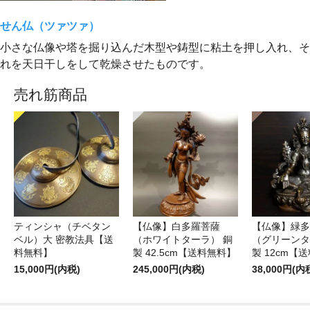
せん仏（ツァツァ）
小さな仏像や塔を掘り込んだ木型や鋳型に粘土を押し入れ、そ
れを天日干しをして乾燥させたものです。
売れ筋商品
ティンシャ（チベタン
【仏像】白多羅菩薩
【仏像】緑多
ベル）大 密教法具【送
（ホワイトターラ） 銅
（グリーンタ
料無料】
製 42.5cm【送料無料】
製 12cm【
15,000円(内税)
245,000円(内税)
38,000円(内