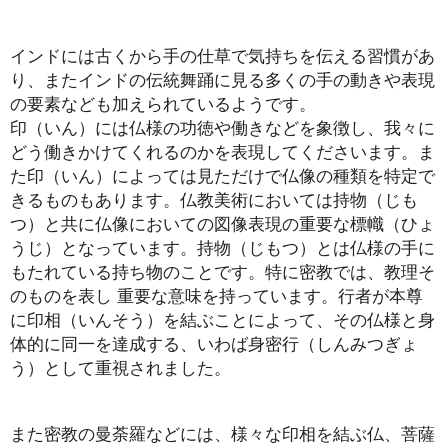
インドには古くから手の仕草で気持ちを伝える習慣があ
り、またインドの伝統舞踊に見る多くの手の動きや表現
の要素なども加えられているようです。
印（いん）には仏様の功徳や働きなどを象徴し、我々に
どう働きかけてくれるのかを表現してくださいます。ま
た印（いん）によっては見ただけで仏像の種類を特定で
きるものもあります。仏教美術においては持物（じも
つ）と共に仏像においての図像表現の重要な標幟（ひょ
うじ）となっています。持物（じもつ）とは仏様の手に
もたれている持ち物のことです。特に密教では、教理そ
のものを表し 重要な意味を持っています。行者が本尊
に印相（いんそう）を結ぶことによって、その仏様と身
体的に同一を達成する、いわば身密行（しんみつぎょ
う）として重視されました。
また密教の曼荼羅などには、様々な印相を結ぶ仏、菩薩