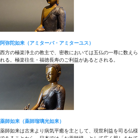
阿弥陀如来（アミターバ・アミターユス）
西方の極楽浄土の教主で、密教においては五仏の一尊に数えら
れる。極楽往生・福徳長寿のご利益があるとされる。
薬師如来（薬師瑠璃光如来）
薬師如来は古来より病気平癒を主として、現世利益を司る仏様