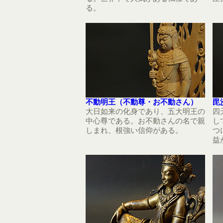
る。
不動明王（不動尊・お不動さん）
毘
大日如来の化身であり、五大明王の
四
中心尊である。お不動さんの名で親
し
しまれ、根強い信仰がある。
つ
益