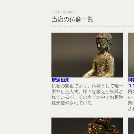
list of goods
当店の仏像一覧
釈迦如来
阿
仏教の開祖であり、仏様として唯一
ユ
実在した人物。様々な教えが実践さ
西
れているが、その全ての中でお釈迦
い
様が信仰されている。
楽
さ