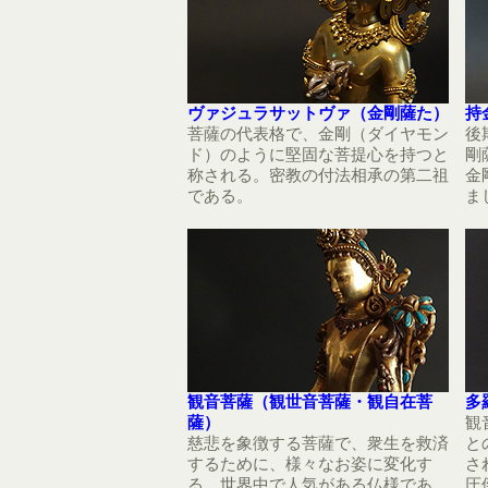
ヴァジュラサットヴァ（金剛薩た）
持
菩薩の代表格で、金剛（ダイヤモン
後
ド）のように堅固な菩提心を持つと
剛
称される。密教の付法相承の第二祖
金
である。
ま
観音菩薩（観世音菩薩・観自在菩
多
薩）
観
慈悲を象徴する菩薩で、衆生を救済
と
するために、様々なお姿に変化す
さ
る。世界中で人気がある仏様であ
圧