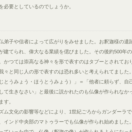
を必要としているのでしょうか。
仏弟子や信者によって広がりをみせました。お釈迦様の遺
が建てられ、偉大なる業績を偲びました。その後約500年の
。かつては崇高なる神々を形で表すのはタブーとされてお
我々と同じ人の形で表すのは恐れ多いと考えられてました
じとうみょう・ほうとうみょう）」＝「他者に頼らず、自
して生きなさい」と最後に説かれたのも仏像が作られなか
ます。
ズム文化の影響等などにより、1世紀ごろからガンダーラで
、インド中央部のマトゥラーでも仏像が作られ始めました
っていった中で、仏像（釈迦の像）が作られるようになっ