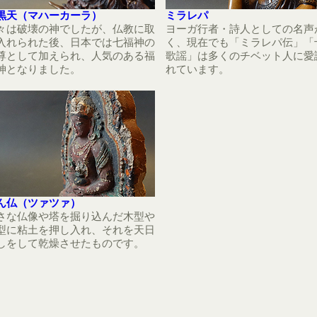
黒天（マハーカーラ）
ミラレパ
々は破壊の神でしたが、仏教に取
ヨーガ行者・詩人としての名声
入れられた後、日本では七福神の
く、現在でも「ミラレパ伝」「
尊として加えられ、人気のある福
歌謡」は多くのチベット人に愛
神となりました。
れています。
ん仏（ツァツァ）
さな仏像や塔を掘り込んだ木型や
型に粘土を押し入れ、それを天日
しをして乾燥させたものです。