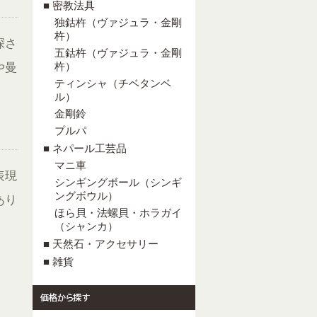
■ 密教法具
独鈷杵（ヴァジュラ・金剛
杵）
深さ
五鈷杵（ヴァジュラ・金剛
杵）
や曼
ティンシャ（チベタンベ
ル）
金剛鈴
プルパ
■ ネパール工芸品
マニ車
表現
シンギングボール（シンギ
ングボウル）
あり
ほら貝・法螺貝・ホラガイ
（シャンカ）
■ 天然石・アクセサリー
■ 雑貨