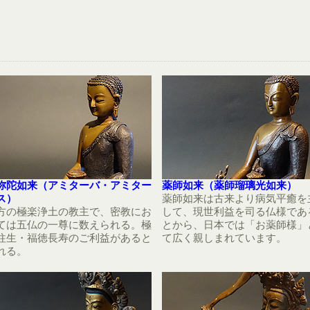
弥陀如来（アミターバ・アミター
薬師如来（薬師瑠璃光如来）
ス）
薬師如来は古来より病気平癒を
方の極楽浄土の教主で、密教にお
して、現世利益を司る仏様であ
ては五仏の一尊に数えられる。極
とから、日本では「お薬師様」
往生・福徳長寿のご利益があると
て広く親しまれています。
れる。