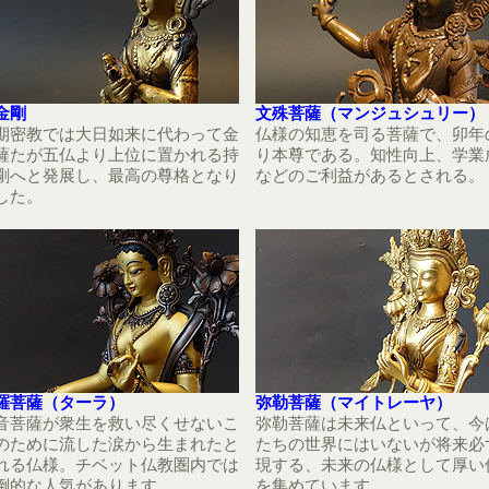
金剛
文殊菩薩（マンジュシュリー）
期密教では大日如来に代わって金
仏様の知恵を司る菩薩で、卯年
薩たが五仏より上位に置かれる持
り本尊である。知性向上、学業
剛へと発展し、最高の尊格となり
などのご利益があるとされる。
した。
羅菩薩（ターラ）
弥勒菩薩（マイトレーヤ）
音菩薩が衆生を救い尽くせないこ
弥勒菩薩は未来仏といって、今
のために流した涙から生まれたと
たちの世界にはいないが将来必
れる仏様。チベット仏教圏内では
現する、未来の仏様として厚い
倒的な人気があります。
を集めています。