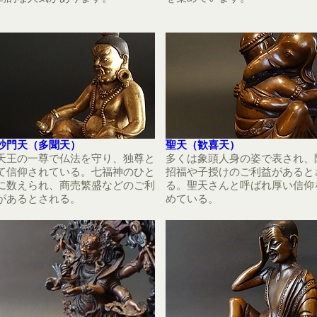
沙門天（多聞天）
聖天（歓喜天）
天王の一尊で仏法を守り、独尊と
多くは象頭人身の姿で表され、
て信仰されている。七福神のひと
招福や子授けのご利益があると
に数えられ、商売繁盛などのご利
る。聖天さんと呼ばれ厚い信仰
があるとされる。
めている。