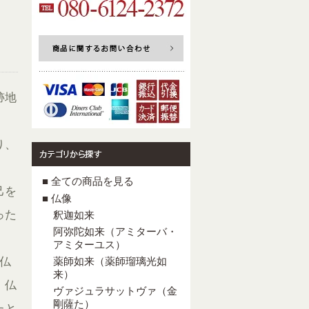
跡地
り、
。
■ 全ての商品を見る
己を
■ 仏像
った
釈迦如来
阿弥陀如来（アミターバ・
アミターユス）
仏
薬師如来（薬師瑠璃光如
来）
。仏
ヴァジュラサットヴァ（金
剛薩た）
たと