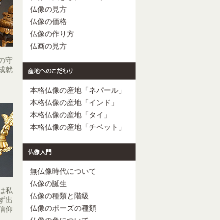
仏像の見方
仏像の価格
仏像の作り方
仏画の見方
の守
成就
本格仏像の産地「ネパール」
本格仏像の産地「インド」
本格仏像の産地「タイ」
本格仏像の産地「チベット」
無仏像時代について
仏像の誕生
は私
仏像の種類と階級
ず出
仏像のポーズの種類
信仰