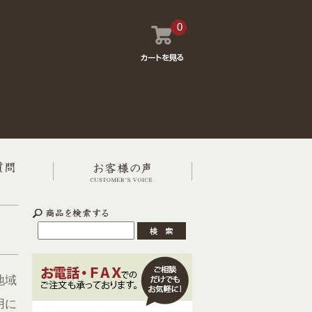
0
地域
用に