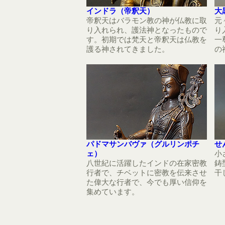
インドラ（帝釈天）
大
帝釈天はバラモン教の神が仏教に取
元
り入れられ、護法神となったもので
り
す。初期では梵天と帝釈天は仏教を
一
護る神されてきました。
の
パドマサンバヴァ（グルリンポチ
せ
ェ）
小
八世紀に活躍したインドの在家密教
鋳
行者で、チベットに密教を伝来させ
干
た偉大な行者で、今でも厚い信仰を
集めています。