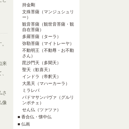
持金剛
文殊菩薩（マンジュシュリ
ー）
観音菩薩（観世音菩薩・観
自在菩薩）
多羅菩薩（ターラ）
弥勒菩薩（マイトレーヤ）
す。
不動明王（不動尊・お不動
さん）
毘沙門天（多聞天）
如来
聖天（歓喜天）
て、
インドラ（帝釈天）
大黒天（マハーカーラ）
ミラレパ
仏さ
パドマサンバヴァ（グルリ
仏像
ンポチェ）
せん仏（ツァツァ）
■ 香合仏・懐中仏
■ 仏画