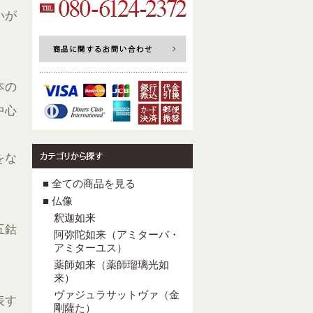
いが
本の
中心
、
をな
■ 全ての商品を見る
■ 仏像
釈迦如来
五鈷
阿弥陀如来（アミターバ・
アミターユス）
薬師如来（薬師瑠璃光如
来）
ヴァジュラサットヴァ（金
表す
剛薩た）