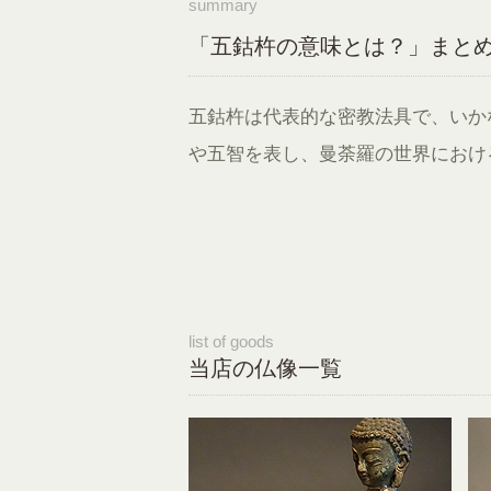
summary
「五鈷杵の意味とは？」まと
五鈷杵は代表的な密教法具で、いか
や五智を表し、曼荼羅の世界におけ
list of goods
当店の仏像一覧