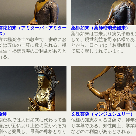
弥陀如来（アミターバ・アミター
薬師如来（薬師瑠璃光如来）
ス）
薬師如来は古来より病気平癒を
方の極楽浄土の教主で、密教にお
して、現世利益を司る仏様であ
ては五仏の一尊に数えられる。極
とから、日本では「お薬師様」
往生・福徳長寿のご利益があると
て広く親しまれています。
れる。
金剛
文殊菩薩（マンジュシュリー）
期密教では大日如来に代わって金
仏様の知恵を司る菩薩で、卯年
薩たが五仏より上位に置かれる持
り本尊である。知性向上、学業
剛へと発展し、最高の尊格となり
などのご利益があるとされる。