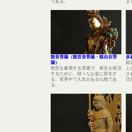
である。
ま
観音菩薩（観世音菩薩・観自在菩
多
薩）
観
慈悲を象徴する菩薩で、衆生を救済
と
するために、様々なお姿に変化す
さ
る。世界中で人気がある仏様であ
圧
る。