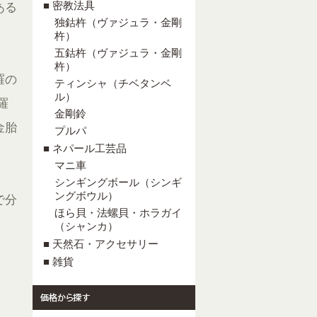
■ 密教法具
ある
独鈷杵（ヴァジュラ・金剛
杵）
五鈷杵（ヴァジュラ・金剛
杵）
羅の
ティンシャ（チベタンベ
ル）
羅
金剛鈴
金胎
プルパ
■ ネパール工芸品
マニ車
シンギングボール（シンギ
ングボウル）
で分
ほら貝・法螺貝・ホラガイ
（シャンカ）
■ 天然石・アクセサリー
■ 雑貨