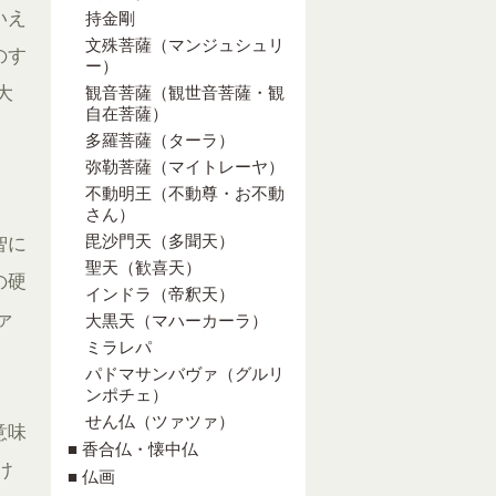
いえ
持金剛
文殊菩薩（マンジュシュリ
のす
ー）
大
観音菩薩（観世音菩薩・観
自在菩薩）
多羅菩薩（ターラ）
弥勒菩薩（マイトレーヤ）
。
不動明王（不動尊・お不動
さん）
毘沙門天（多聞天）
智に
聖天（歓喜天）
の硬
インドラ（帝釈天）
ァ
大黒天（マハーカーラ）
ミラレパ
パドマサンバヴァ（グルリ
ンポチェ）
せん仏（ツァツァ）
意味
■ 香合仏・懐中仏
け
■ 仏画