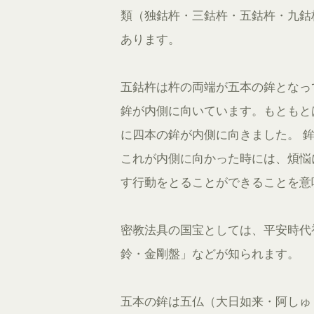
類（独鈷杵・三鈷杵・五鈷杵・九鈷
あります。
五鈷杵は杵の両端が五本の鉾となっ
鉾が内側に向いています。もともと
に四本の鉾が内側に向きました。 
これが内側に向かった時には、煩悩
す行動をとることができることを意
密教法具の国宝としては、平安時代
鈴・金剛盤」などが知られます。
五本の鉾は五仏（大日如来・阿しゅ