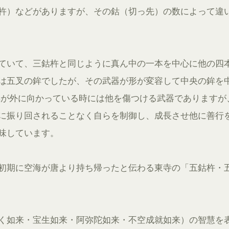
杵）などがありますが、その鈷（切っ先）の数によって違
ていて、三鈷杵と同じように真ん中の一本を中心に他の四
は五叉の鉾でしたが、その武器が形が変容して中央の鉾を
鉾が外に向かっている時には他を傷つける武器でありますが
に振り回されることなく自らを制御し、成長させ他に善行
味しています。
初期に空海が唐より持ち帰ったと伝わる東寺の「五鈷杵・
く如来・宝生如来・阿弥陀如来・不空成就如来）の智慧を