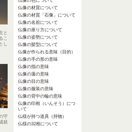
仏像の色について
仏像の材質について
仏像の材質「石像」について
仏像の名前について
仏像の座り方について
主と
仏像の姿勢について
るこ
とし
仏像の髪型について
仏像が作られる意味（目的）
仏像の手の形の意味
仏像の指の意味
仏像の蓮の意味
仏像の目の意味
仏像の服装の意味
仏像の背中の輪の意味
仏像の印相（いんそう）につ
いて
の守
仏様が持つ道具（持物）
成就
仏様の32相について