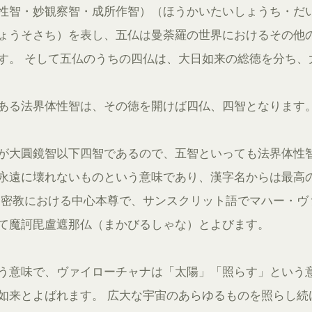
性智・妙観察智・成所作智）（ほうかいたいしょうち・だ
ょうそさち）を表し、五仏は曼荼羅の世界におけるその他
す。 そして五仏のうちの四仏は、大日如来の総徳を分ち、
ある法界体性智は、その徳を開けば四仏、四智となります
が大圓鏡智以下四智であるので、五智といっても法界体性
永遠に壊れないものという意味であり、漢字名からは最高
は密教における中心本尊で、サンスクリット語でマハー・ヴ
て魔訶毘盧遮那仏（まかびるしゃな）とよびます。
う意味で、ヴァイローチャナは「太陽」「照らす」という
如来とよばれます。 広大な宇宙のあらゆるものを照らし続