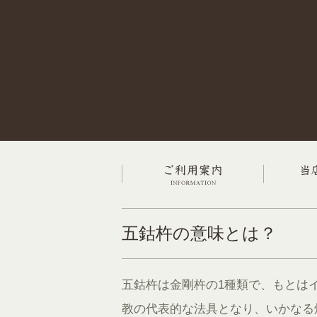
五鈷杵の意味とは？
五鈷杵は金剛杵の1種類で、もとは
教の代表的な法具となり、いかなる