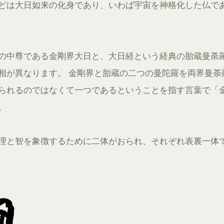
どは大日如来の化身であり、いわば宇宙を神格化した仏で
の中尊である金剛界大日と、大日経という経典の胎蔵曼荼
相が異なります。 金剛界と胎蔵の二つの曼陀羅を両界曼荼
られるのではなくて一つであるということを指す言葉で「
。
理と智を象徴するために二体がおられ、それぞれ表裏一体