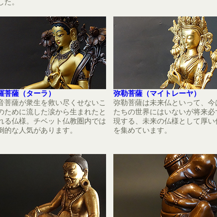
した。
羅菩薩（ターラ）
弥勒菩薩（マイトレーヤ）
音菩薩が衆生を救い尽くせないこ
弥勒菩薩は未来仏といって、今
のために流した涙から生まれたと
たちの世界にはいないが将来必
れる仏様。チベット仏教圏内では
現する、未来の仏様として厚い
倒的な人気があります。
を集めています。