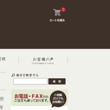
0
密
種