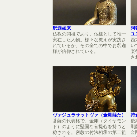
釈迦如来
阿
仏教の開祖であり、仏様として唯一
ユ
実在した人物。様々な教えが実践さ
西
れているが、その全ての中でお釈迦
い
様が信仰されている。
楽
さ
ヴァジュラサットヴァ（金剛薩た）
持
菩薩の代表格で、金剛（ダイヤモン
後
ド）のように堅固な菩提心を持つと
剛
称される。密教の付法相承の第二祖
金