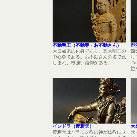
不動明王（不動尊・お不動さん）
毘
大日如来の化身であり、五大明王の
四
中心尊である。お不動さんの名で親
し
しまれ、根強い信仰がある。
つ
益
インドラ（帝釈天）
大
帝釈天はバラモン教の神が仏教に取
元