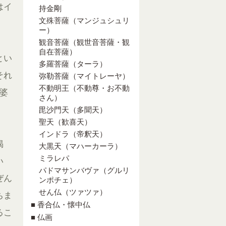
はイ
持金剛
文殊菩薩（マンジュシュリ
ー）
観音菩薩（観世音菩薩・観
自在菩薩）
とい
多羅菩薩（ターラ）
それ
弥勒菩薩（マイトレーヤ）
不動明王（不動尊・お不動
婆
さん）
毘沙門天（多聞天）
聖天（歓喜天）
インドラ（帝釈天）
偈
大黒天（マハーカーラ）
ミラレパ
い
パドマサンバヴァ（グルリ
ぜん
ンポチェ）
せん仏（ツァツァ）
ちま
■ 香合仏・懐中仏
るこ
■ 仏画