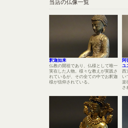
当店の仏像一覧
釈迦如来
阿
仏教の開祖であり、仏様として唯一
ユ
実在した人物。様々な教えが実践さ
西
れているが、その全ての中でお釈迦
い
様が信仰されている。
楽
さ