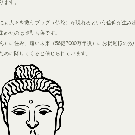
ります。
にも人々を救うブッダ（仏陀）が現れるという信仰が生み
集めたのは弥勒菩薩です。
）に住み、遠い未来（56億7000万年後）にお釈迦様の救
ために降りてくると信じられています。