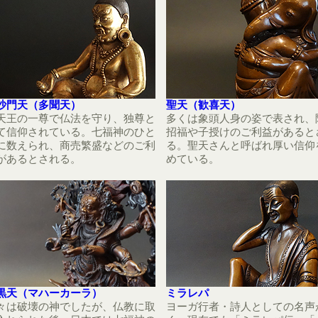
沙門天（多聞天）
聖天（歓喜天）
天王の一尊で仏法を守り、独尊と
多くは象頭人身の姿で表され、
て信仰されている。七福神のひと
招福や子授けのご利益があると
に数えられ、商売繁盛などのご利
る。聖天さんと呼ばれ厚い信仰
があるとされる。
めている。
黒天（マハーカーラ）
ミラレパ
々は破壊の神でしたが、仏教に取
ヨーガ行者・詩人としての名声