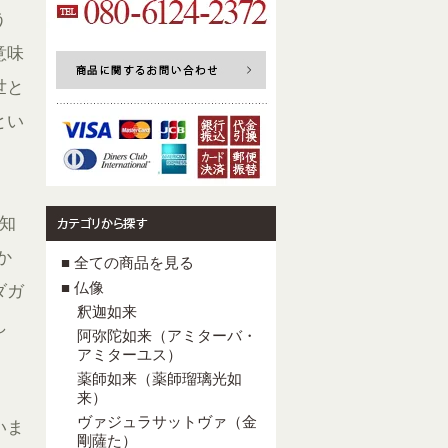
う
意味
世と
とい
知
か
■ 全ての商品を見る
■ 仏像
ダガ
釈迦如来
し
阿弥陀如来（アミターバ・
アミターユス）
薬師如来（薬師瑠璃光如
来）
ヴァジュラサットヴァ（金
いま
剛薩た）