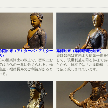
弥陀如来（アミターバ・アミター
薬師如来（薬師瑠璃光如来）
ス）
薬師如来は古来より病気平癒を
方の極楽浄土の教主で、密教にお
して、現世利益を司る仏様であ
ては五仏の一尊に数えられる。極
とから、日本では「お薬師様」
往生・福徳長寿のご利益があると
て広く親しまれています。
れる。