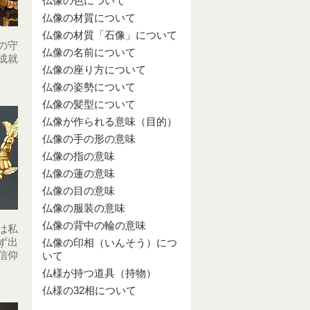
仏像の色について
仏像の材質について
仏像の材質「石像」について
の守
仏像の名前について
成就
仏像の座り方について
仏像の姿勢について
仏像の髪型について
仏像が作られる意味（目的）
仏像の手の形の意味
仏像の指の意味
仏像の蓮の意味
仏像の目の意味
仏像の服装の意味
仏像の背中の輪の意味
は私
ず出
仏像の印相（いんそう）につ
信仰
いて
仏様が持つ道具（持物）
仏様の32相について