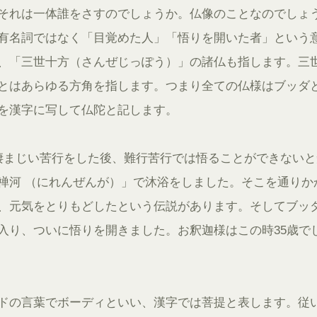
それは一体誰をさすのでしょうか。仏像のことなのでしょ
有名詞ではなく「目覚めた人」「悟りを開いた者」という
、「三世十方（さんぜじっぽう）」の諸仏も指します。三
とはあらゆる方角を指します。つまり全ての仏様はブッダ
を漢字に写して仏陀と記します。
凄まじい苦行をした後、難行苦行では悟ることができないと
禅河 （にれんぜんが）」で沐浴をしました。そこを通りか
、元気をとりもどしたという伝説があります。そしてブッ
入り、ついに悟りを開きました。お釈迦様はこの時35歳で
ドの言葉でボーディといい、漢字では菩提と表します。従