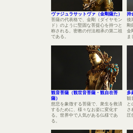
ヴァジュラサットヴァ（金剛薩た）
持
菩薩の代表格で、金剛（ダイヤモン
後
ド）のように堅固な菩提心を持つと
剛
称される。密教の付法相承の第二祖
金
である。
ま
観音菩薩（観世音菩薩・観自在菩
多
薩）
観
慈悲を象徴する菩薩で、衆生を救済
と
するために、様々なお姿に変化す
さ
る。世界中で人気がある仏様であ
圧
る。