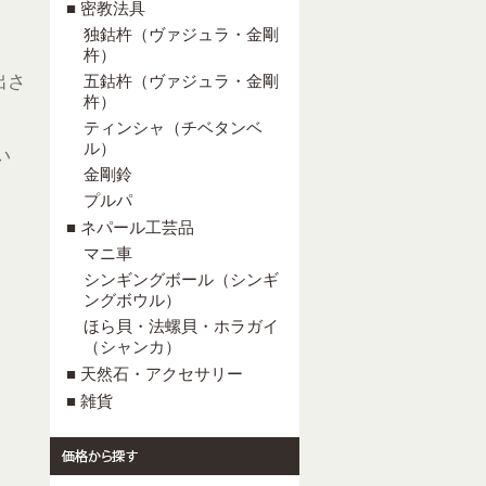
■ 密教法具
独鈷杵（ヴァジュラ・金剛
杵）
出さ
五鈷杵（ヴァジュラ・金剛
杵）
ティンシャ（チベタンベ
ル）
い
金剛鈴
プルパ
■ ネパール工芸品
マニ車
シンギングボール（シンギ
ングボウル）
ほら貝・法螺貝・ホラガイ
（シャンカ）
■ 天然石・アクセサリー
■ 雑貨