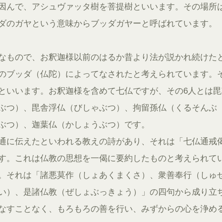
因んで、アシュヴァッタ樹を菩提樹といいます。その場所
ダのガヤという意味からブッダガヤーと呼ばれています。
なもので、お釈迦様以前のはるか昔より法が説かれ続けた
のブッダ（仏陀）によってなされたと考えられています。
といいます。お釈迦様を含めて七仏ですが、その6人とは毘
ぶつ）、毘舎浮仏（びしゃぶつ）、拘留孫仏（くるそんぶ
ぶつ）、迦葉仏（かしょうぶつ）です。
通に伝えたといわれる教えの詩があり、それは「七仏通戒
す。これは仏教の思想を一偈に要約したものと考えられて
。それは「諸悪莫作（しょあくまくさ）、衆善奉行（しゅ
い）、是諸仏教（ぜしょぶっきょう）」の四句から成り立
なすことなく、もろもろの善を行い、みずからの心を浄め