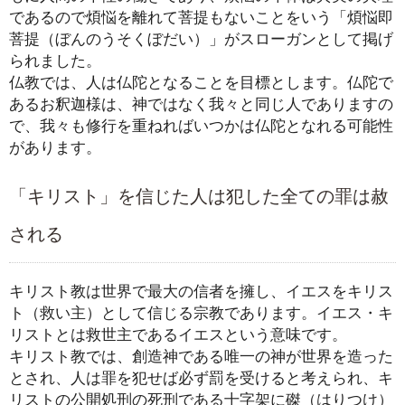
であるので煩悩を離れて菩提もないことをいう「煩悩即
菩提（ぼんのうそくぼだい）」がスローガンとして掲げ
られました。
仏教では、人は仏陀となることを目標とします。仏陀で
あるお釈迦様は、神ではなく我々と同じ人でありますの
で、我々も修行を重ねればいつかは仏陀となれる可能性
があります。
「キリスト」を信じた人は犯した全ての罪は赦
される
キリスト教は世界で最大の信者を擁し、イエスをキリス
ト（救い主）として信じる宗教であります。イエス・キ
リストとは救世主であるイエスという意味です。
キリスト教では、創造神である唯一の神が世界を造った
とされ、人は罪を犯せば必ず罰を受けると考えられ、キ
リストの公開処刑の死刑である十字架に磔（はりつけ）