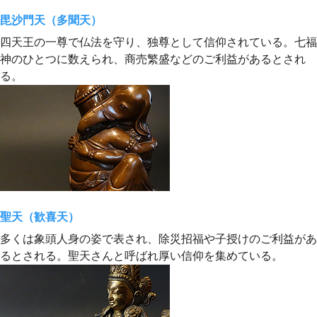
毘沙門天（多聞天）
四天王の一尊で仏法を守り、独尊として信仰されている。七福
神のひとつに数えられ、商売繁盛などのご利益があるとされ
る。
聖天（歓喜天）
多くは象頭人身の姿で表され、除災招福や子授けのご利益があ
るとされる。聖天さんと呼ばれ厚い信仰を集めている。