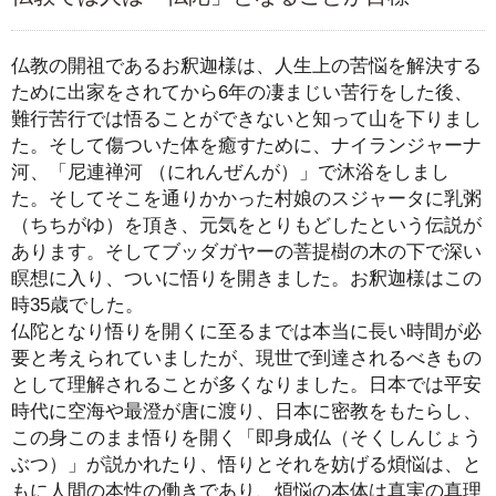
仏教の開祖であるお釈迦様は、人生上の苦悩を解決する
ために出家をされてから6年の凄まじい苦行をした後、
難行苦行では悟ることができないと知って山を下りまし
た。そして傷ついた体を癒すために、ナイランジャーナ
河、「尼連禅河 （にれんぜんが）」で沐浴をしまし
た。そしてそこを通りかかった村娘のスジャータに乳粥
（ちちがゆ）を頂き、元気をとりもどしたという伝説が
あります。そしてブッダガヤーの菩提樹の木の下で深い
瞑想に入り、ついに悟りを開きました。お釈迦様はこの
時35歳でした。
仏陀となり悟りを開くに至るまでは本当に長い時間が必
要と考えられていましたが、現世で到達されるべきもの
として理解されることが多くなりました。日本では平安
時代に空海や最澄が唐に渡り、日本に密教をもたらし、
この身このまま悟りを開く「即身成仏（そくしんじょう
ぶつ）」が説かれたり、悟りとそれを妨げる煩悩は、と
もに人間の本性の働きであり、煩悩の本体は真実の真理