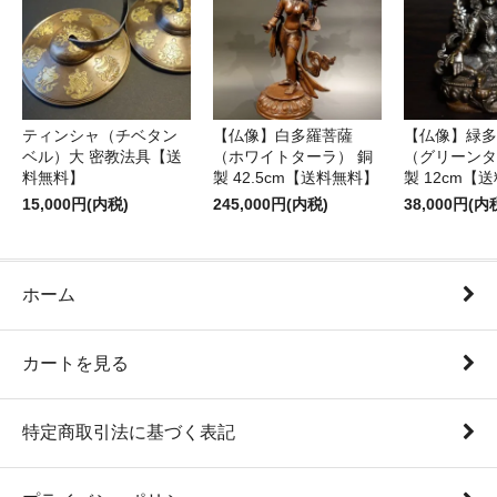
ティンシャ（チベタン
【仏像】白多羅菩薩
【仏像】緑多
ベル）大 密教法具【送
（ホワイトターラ） 銅
（グリーンタ
料無料】
製 42.5cm【送料無料】
製 12cm【
15,000円(内税)
245,000円(内税)
38,000円(内
ホーム
カートを見る
特定商取引法に基づく表記