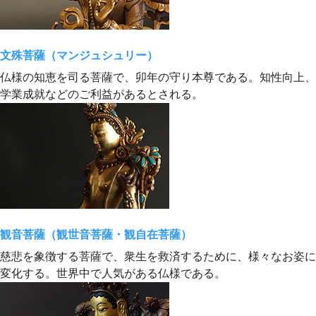
文殊菩薩（マンジュシュリー）
仏様の知恵を司る菩薩で、卯年の守り本尊である。知性向上、
学業成就などのご利益があるとされる。
観音菩薩（観世音菩薩・観自在菩薩）
慈悲を象徴する菩薩で、衆生を救済するために、様々なお姿に
変化する。世界中で人気がある仏様である。