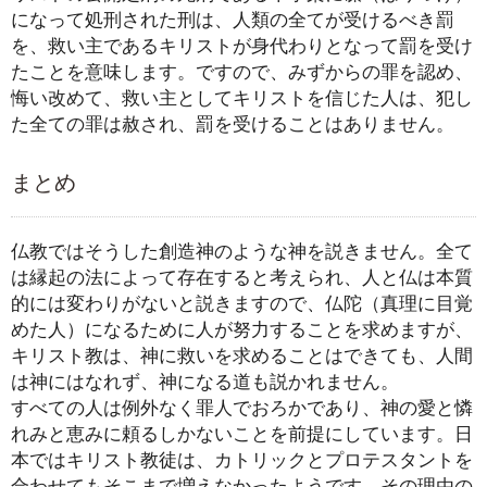
になって処刑された刑は、人類の全てが受けるべき罰
を、救い主であるキリストが身代わりとなって罰を受け
たことを意味します。ですので、みずからの罪を認め、
悔い改めて、救い主としてキリストを信じた人は、犯し
た全ての罪は赦され、罰を受けることはありません。
まとめ
仏教ではそうした創造神のような神を説きません。全て
は縁起の法によって存在すると考えられ、人と仏は本質
的には変わりがないと説きますので、仏陀（真理に目覚
めた人）になるために人が努力することを求めますが、
キリスト教は、神に救いを求めることはできても、人間
は神にはなれず、神になる道も説かれません。
すべての人は例外なく罪人でおろかであり、神の愛と憐
れみと恵みに頼るしかないことを前提にしています。日
本ではキリスト教徒は、カトリックとプロテスタントを
合わせてもそこまで増えなかったようです。その理由の