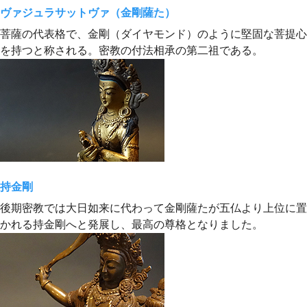
ヴァジュラサットヴァ（金剛薩た）
菩薩の代表格で、金剛（ダイヤモンド）のように堅固な菩提心
を持つと称される。密教の付法相承の第二祖である。
持金剛
後期密教では大日如来に代わって金剛薩たが五仏より上位に置
かれる持金剛へと発展し、最高の尊格となりました。