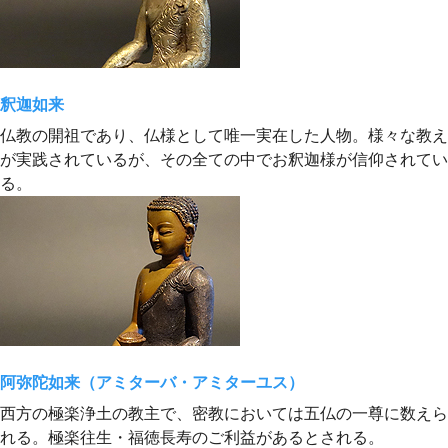
釈迦如来
仏教の開祖であり、仏様として唯一実在した人物。様々な教え
が実践されているが、その全ての中でお釈迦様が信仰されてい
る。
阿弥陀如来（アミターバ・アミターユス）
西方の極楽浄土の教主で、密教においては五仏の一尊に数えら
れる。極楽往生・福徳長寿のご利益があるとされる。