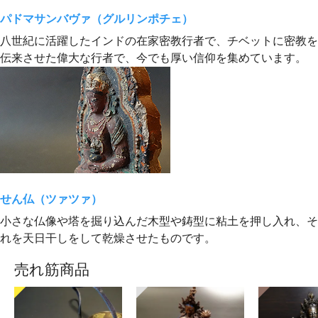
パドマサンバヴァ（グルリンポチェ）
八世紀に活躍したインドの在家密教行者で、チベットに密教を
伝来させた偉大な行者で、今でも厚い信仰を集めています。
せん仏（ツァツァ）
小さな仏像や塔を掘り込んだ木型や鋳型に粘土を押し入れ、そ
れを天日干しをして乾燥させたものです。
売れ筋商品