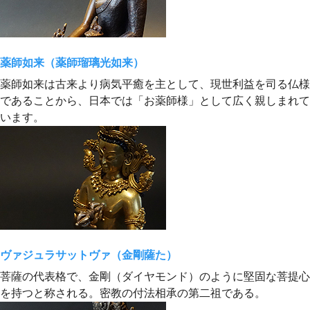
薬師如来（薬師瑠璃光如来）
薬師如来は古来より病気平癒を主として、現世利益を司る仏様
であることから、日本では「お薬師様」として広く親しまれて
います。
ヴァジュラサットヴァ（金剛薩た）
菩薩の代表格で、金剛（ダイヤモンド）のように堅固な菩提心
を持つと称される。密教の付法相承の第二祖である。