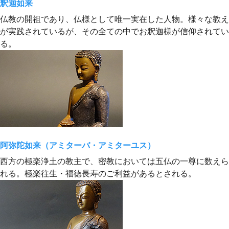
釈迦如来
仏教の開祖であり、仏様として唯一実在した人物。様々な教え
が実践されているが、その全ての中でお釈迦様が信仰されてい
る。
阿弥陀如来（アミターバ・アミターユス）
西方の極楽浄土の教主で、密教においては五仏の一尊に数えら
れる。極楽往生・福徳長寿のご利益があるとされる。