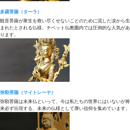
多羅菩薩（ターラ）
観音菩薩が衆生を救い尽くせないことのために流した涙から生
まれたとされる仏様。チベット仏教圏内では圧倒的な人気があ
ります。
弥勒菩薩（マイトレーヤ）
弥勒菩薩は未来仏といって、今は私たちの世界にはいないが将
来必ず出現する、未来の仏様として厚い信仰を集めています。