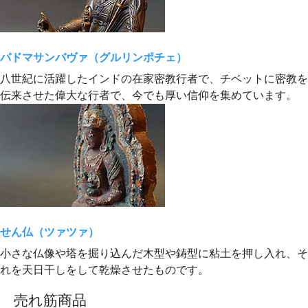
パドマサンバヴァ（グルリンポチェ）
八世紀に活躍したインドの在家密教行者で、チベットに密教を
伝来させた偉大な行者で、今でも厚い信仰を集めています。
せん仏（ツァツァ）
小さな仏像や塔を掘り込んだ木型や鋳型に粘土を押し入れ、そ
れを天日干しをして乾燥させたものです。
売れ筋商品