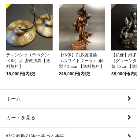
ティンシャ（チベタン
【仏像】白多羅菩薩
【仏像】緑多
ベル）大 密教法具【送
（ホワイトターラ） 銅
（グリーンタ
料無料】
製 42.5cm【送料無料】
製 12cm【
15,000円(内税)
245,000円(内税)
38,000円(内
ホーム
カートを見る
特定商取引法に基づく表記