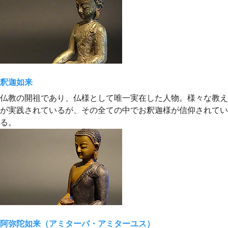
釈迦如来
仏教の開祖であり、仏様として唯一実在した人物。様々な教え
が実践されているが、その全ての中でお釈迦様が信仰されてい
る。
阿弥陀如来（アミターバ・アミターユス）