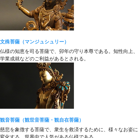
文殊菩薩（マンジュシュリー）
仏様の知恵を司る菩薩で、卯年の守り本尊である。知性向上、
学業成就などのご利益があるとされる。
観音菩薩（観世音菩薩・観自在菩薩）
慈悲を象徴する菩薩で、衆生を救済するために、様々なお姿に
変化する。世界中で人気がある仏様である。