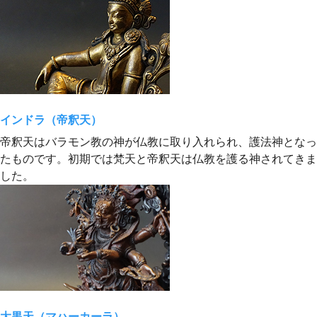
インドラ（帝釈天）
帝釈天はバラモン教の神が仏教に取り入れられ、護法神となっ
たものです。初期では梵天と帝釈天は仏教を護る神されてきま
した。
大黒天（マハーカーラ）