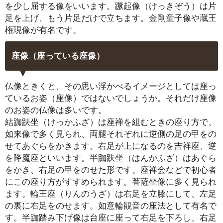
を少し屈する像をいいます。蹶起像（けっきぞう）は片
足を上げ、もう片足だけで立ちます。金剛童子像や蔵王
権現像が有名です。
座像（座っている座像）
仏像ときくと、その思い浮かべるイメージとしては座っ
ているお姿（座像）ではないでしょうか。それだけ座像
のお姿の仏像は多いです。
結跏趺坐（けっかふざ）は座禅を組むときの座り方で、
如来像で多く見られ、両腿それぞれに逆側の足の甲をの
せてあぐらをかきます。右足が上になるのを吉祥座、逆
を降魔座といいます。半跏趺坐（はんかふざ）はあぐら
をかき、右足の甲をのせた形です。座禅会などで初心者
にこの座り方がすすめられます。菩薩坐像に多く見られ
ます。輪王座（りんのうざ）は右足を立膝にして、左足
の裏に右足をのせます。如意輪観音の座法として有名で
す。半跏踏み下げ像は台座に座って右足を下ろし、右足