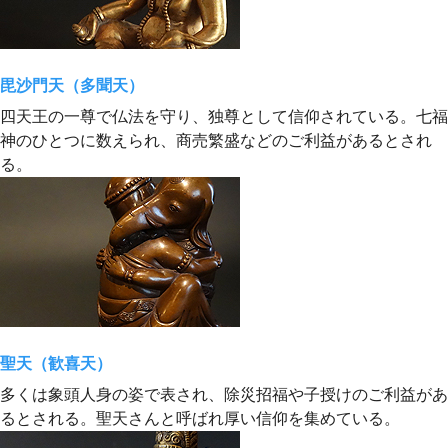
毘沙門天（多聞天）
四天王の一尊で仏法を守り、独尊として信仰されている。七福
神のひとつに数えられ、商売繁盛などのご利益があるとされ
る。
聖天（歓喜天）
多くは象頭人身の姿で表され、除災招福や子授けのご利益があ
るとされる。聖天さんと呼ばれ厚い信仰を集めている。