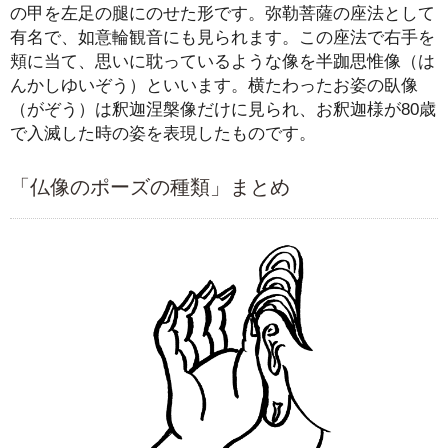
の甲を左足の腿にのせた形です。弥勒菩薩の座法として
有名で、如意輪観音にも見られます。この座法で右手を
頬に当て、思いに耽っているような像を半跏思惟像（は
んかしゆいぞう）といいます。横たわったお姿の臥像
（がぞう）は釈迦涅槃像だけに見られ、お釈迦様が80歳
で入滅した時の姿を表現したものです。
「仏像のポーズの種類」まとめ