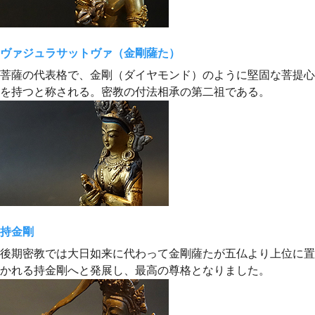
ヴァジュラサットヴァ（金剛薩た）
菩薩の代表格で、金剛（ダイヤモンド）のように堅固な菩提心
を持つと称される。密教の付法相承の第二祖である。
持金剛
後期密教では大日如来に代わって金剛薩たが五仏より上位に置
かれる持金剛へと発展し、最高の尊格となりました。