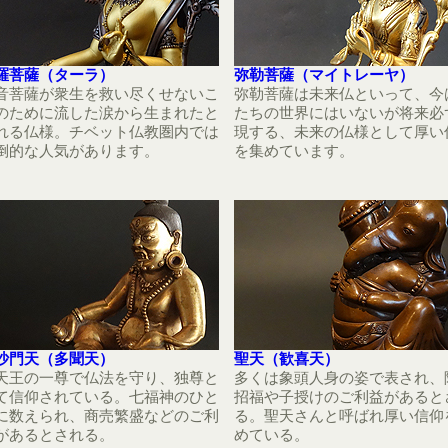
羅菩薩（ターラ）
弥勒菩薩（マイトレーヤ）
音菩薩が衆生を救い尽くせないこ
弥勒菩薩は未来仏といって、今
のために流した涙から生まれたと
たちの世界にはいないが将来必
れる仏様。チベット仏教圏内では
現する、未来の仏様として厚い
倒的な人気があります。
を集めています。
沙門天（多聞天）
聖天（歓喜天）
天王の一尊で仏法を守り、独尊と
多くは象頭人身の姿で表され、
て信仰されている。七福神のひと
招福や子授けのご利益があると
に数えられ、商売繁盛などのご利
る。聖天さんと呼ばれ厚い信仰
があるとされる。
めている。