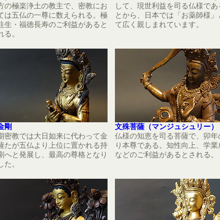
方の極楽浄土の教主で、密教にお
して、現世利益を司る仏様であ
ては五仏の一尊に数えられる。極
とから、日本では「お薬師様」
往生・福徳長寿のご利益があると
て広く親しまれています。
れる。
金剛
文殊菩薩（マンジュシュリー）
期密教では大日如来に代わって金
仏様の知恵を司る菩薩で、卯年
薩たが五仏より上位に置かれる持
り本尊である。知性向上、学業
剛へと発展し、最高の尊格となり
などのご利益があるとされる。
した。