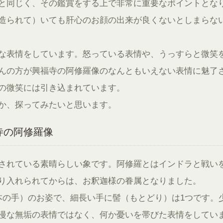
と同じく、その鑑賞をする上で非常に重要なポイントとな
造られて）いても肝心のお顔の出来が良くないとしまらな
な表情をしています。怒っている表情や、うっすらと微笑
んの方が興福寺の阿修羅像のなんともいえない表情に魅了
の微笑には引き込まれています。
か、探ってみたいと思います。
寺の阿修羅像
されている素晴らしい象です。阿修羅とはインドラと戦い
り入れられてからは、お釈迦様の眷属となりました。
本の手）のお姿で、細長い手に髻（もとどり）は1つです。
漫な無垢の表情ではなく、何か憂いを帯びた表情をしてい