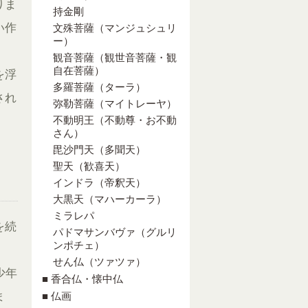
りま
持金剛
い作
文殊菩薩（マンジュシュリ
ー）
観音菩薩（観世音菩薩・観
自在菩薩）
を浮
多羅菩薩（ターラ）
され
弥勒菩薩（マイトレーヤ）
不動明王（不動尊・お不動
さん）
毘沙門天（多聞天）
聖天（歓喜天）
インドラ（帝釈天）
大黒天（マハーカーラ）
ミラレパ
を続
パドマサンバヴァ（グルリ
ンポチェ）
せん仏（ツァツァ）
少年
■ 香合仏・懐中仏
ま
■ 仏画