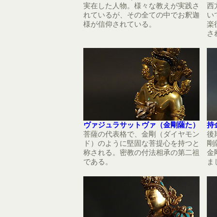
実在した人物。様々な教えが実践さ
西
れているが、その全ての中でお釈迦
い
様が信仰されている。
楽
さ
ヴァジュラサットヴァ（金剛薩た）
持
菩薩の代表格で、金剛（ダイヤモン
後
ド）のように堅固な菩提心を持つと
剛
称される。密教の付法相承の第二祖
金
である。
ま