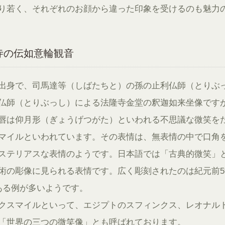
り若く、それぞれのお顔から違った印象を受けるのも魅力の
寺の伝如意輪観音
出身で、司馬達等（しばたちと）の孫の止利仏師（とりぶ
仏師（とりぶっし）による法隆寺金堂の釈迦如来坐像です
唇は仰月形（ぎょうげつがた）といわれる不思議な微笑を
マイルといわれています。その表情は、無表情の中で口角
ステリアスな表情のようです。日本語では「古典的微笑」
術の彫像に見られる表情です。広く彫刻されたのは紀元前5
ある例が多いようです。
クスマイルといって、エジプトのスフィンクス、レオナル
「世界の三つの微笑像」とも呼ばれております。