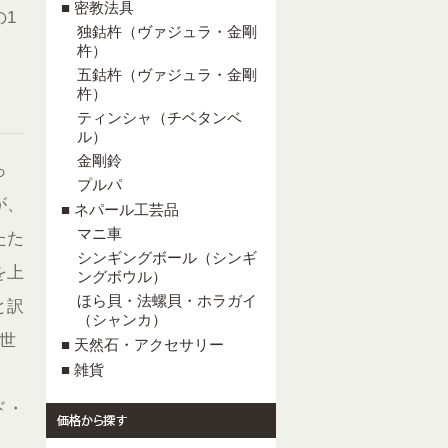
■ 密教法具
1
独鈷杵（ヴァジュラ・金剛
杵）
五鈷杵（ヴァジュラ・金剛
杵）
ティンシャ（チベタンベ
ル）
金剛鈴
っ
プルパ
が、
■ ネパール工芸品
マニ車
たた
シンギングボール（シンギ
を上
ングボウル）
ほら貝・法螺貝・ホラガイ
と訳
（シャンカ）
世
■ 天然石・アクセサリー
■ 雑貨
ド・