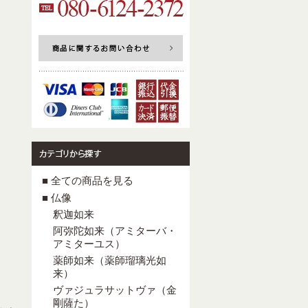
■ 全ての商品を見る
■ 仏像
釈迦如来
阿弥陀如来（アミターバ・
アミターユス）
薬師如来（薬師瑠璃光如
来）
ヴァジュラサットヴァ（金
剛薩た）