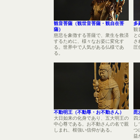
観音菩薩（観世音菩薩・観自在菩
多
薩）
観
慈悲を象徴する菩薩で、衆生を救済
と
するために、様々なお姿に変化す
さ
る。世界中で人気がある仏様であ
圧
る。
不動明王（不動尊・お不動さん）
毘
大日如来の化身であり、五大明王の
四
中心尊である。お不動さんの名で親
し
しまれ、根強い信仰がある。
つ
益