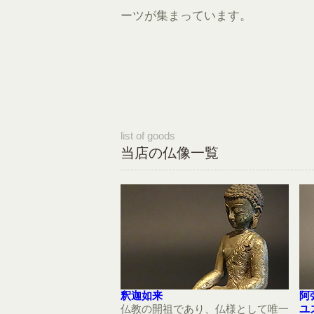
ーツが集まっています。
list of goods
当店の仏像一覧
釈迦如来
阿
仏教の開祖であり、仏様として唯一
ユ