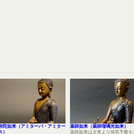
弥陀如来（アミターバ・アミター
薬師如来（薬師瑠璃光如来）
ス）
薬師如来は古来より病気平癒を