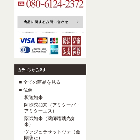
■ 全ての商品を見る
■ 仏像
釈迦如来
阿弥陀如来（アミターバ・
アミターユス）
薬師如来（薬師瑠璃光如
来）
ヴァジュラサットヴァ（金
剛薩た）