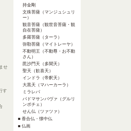
持金剛
文殊菩薩（マンジュシュリ
ー）
観音菩薩（観世音菩薩・観
自在菩薩）
多羅菩薩（ターラ）
弥勒菩薩（マイトレーヤ）
不動明王（不動尊・お不動
さん）
毘沙門天（多聞天）
ませ
聖天（歓喜天）
インドラ（帝釈天）
大黒天（マハーカーラ）
行す
ミラレパ
パドマサンバヴァ（グルリ
ンポチェ）
合
せん仏（ツァツァ）
■ 香合仏・懐中仏
■ 仏画