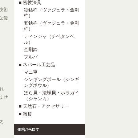
■ 密教法具
技術
独鈷杵（ヴァジュラ・金剛
杵）
な侵
五鈷杵（ヴァジュラ・金剛
杵）
ティンシャ（チベタンベ
ル）
金剛鈴
プルパ
■ ネパール工芸品
マニ車
シンギングボール（シンギ
ングボウル）
れ
ほら貝・法螺貝・ホラガイ
ませ
（シャンカ）
■ 天然石・アクセサリー
■ 雑貨
る