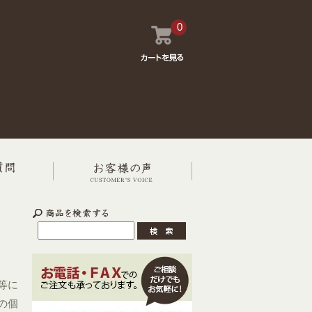
0
等に
の個