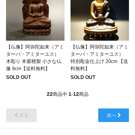
【仏像】阿弥陀如来（アミ
【仏像】阿弥陀如来（アミ
ターバ・アミターユス）
ターバ・アミターユス）
木彫り 本紫檀製 小さな仏
特別彫金仕上げ 20cm 【送
像 9cm【送料無料】
料無料】
SOLD OUT
SOLD OUT
22
1
12
商品中
-
商品
戻る
次へ