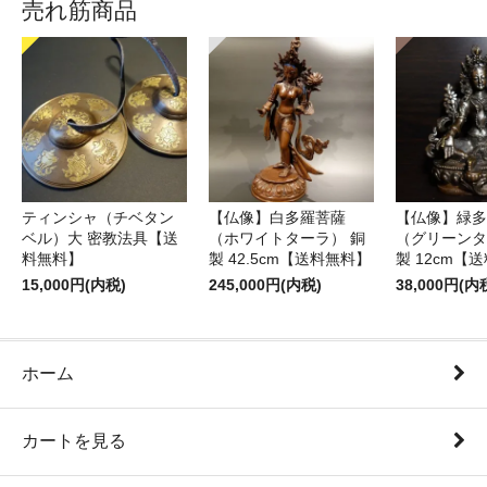
売れ筋商品
ティンシャ（チベタン
【仏像】白多羅菩薩
【仏像】緑多
ベル）大 密教法具【送
（ホワイトターラ） 銅
（グリーンタ
料無料】
製 42.5cm【送料無料】
製 12cm【
15,000円(内税)
245,000円(内税)
38,000円(内
ホーム
カートを見る