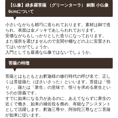
【仏像】緑多羅菩薩 （グリーンターラ） 銅製 小仏像
6cmについて
小さいながらも精巧に造られております。素材は銅で造
られ、表面は金メッキであしらわれております。
安価ながらもしっかりとした造りになっております。
また場所を選びませんので玄関や棚などの上に安置され
てはいかがでしょうか。
入門としても最適な仏像ではないでしょうか。
菩薩の特徴
菩薩とはもともとお釈迦様の修行時代の呼び名で、正し
くは菩提薩た（ぼさいさった）といいます。菩提は「悟
り」、薩たは「衆生」の意味で、悟りを求める衆生とい
うのが原義です。
すでに如来になる力があるのに、あえてならずに衆生の
近くで働き、如来の補佐役を務め、有能なアシスタント
として活躍します。釈迦三尊や、阿弥陀三尊など二菩薩
が如来に従います。