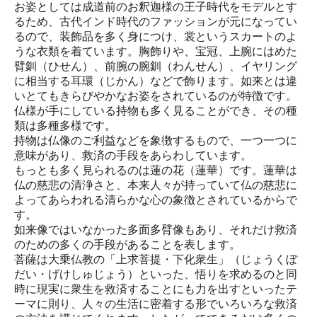
お姿としては成道前のお釈迦様の王子時代をモデルとす
るため、古代インド時代のファッションが元になってい
るので、装飾品を多く身につけ、裳というスカートのよ
うな衣類を着ています。胸飾りや、宝冠、上腕にはめた
臂釧（ひせん）、前腕の腕釧（わんせん）、イヤリング
に相当する耳環（じかん）などで飾ります。如来とは違
いとてもきらびやかなお姿をされているのが特徴です。
仏様が手にしている持物も多く見ることができ、その種
類は多種多様です。
持物は仏像のご利益などを象徴するもので、一つ一つに
意味があり、救済の手段をあらわしています。
もっとも多く見られるのは蓮の花（蓮華）です。蓮華は
仏の慈悲の清浄さと、本来人々が持っていて仏の慈悲に
よってあらわれる清らかな心の象徴とされているからで
す。
如来像ではいなかった多面多臂像もあり、それだけ救済
のための多くの手段があることを表します。
菩薩は大乗仏教の「上求菩提・下化衆生」（じょうくぼ
だい・げけしゅじょう）といった、悟りを求めるのと同
時に現実に衆生を救済することにも力を出すといったテ
ーマに則り、人々の生活に密着する形でいろいろな救済