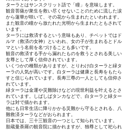
ターラとはサンスクリット語で「瞳」を意味します。
観音菩薩が衆生を救い尽くせないことのために流した涙
から蓮華が咲いて、その花から生まれたといわれます。
また観音の瞳から放たれた光明から生まれたともされて
います。
ターラには救済するという意味もあり、チベットではド
ルマ（救済の女神）といわれ、女の子が生まれるとドル
マという名前を名づけることも多いです。
観音の救済する手から漏れたものを救うとされる美しい
女尊として厚く信仰されています。
いくつかの種類がありますが、とりわけ白ターラと緑タ
ーラの人気が高いです。白ターラは健康と長寿をもたら
すと信じられています。長寿三尊の一人としても信仰さ
れています。
緑ターラは金運や災難除けなどの現世利益を叶えるとさ
れています。しばしばタンカなどで、白ターラと緑ター
ラは対で描かれます。
他にも日常生活に降りかかる災難から守るとされる、八
難救済ターラなどがおられます。
日本では、三十三観音の一つとして知られています。
胎蔵曼荼羅の観音院に描かれますが、独尊として祀られ