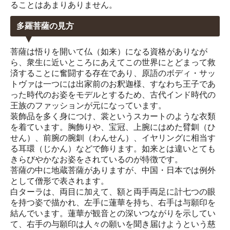
ることはあまりありません。
多羅菩薩の見方
菩薩は悟りを開いて仏（如来）になる資格がありなが
ら、衆生に近いところにあえてこの世界にとどまって救
済することに奮闘する存在であり、原語のボディ・サッ
トヴァは一つには出家前のお釈迦様、すなわち王子であ
った時代のお姿をモデルとするため、古代インド時代の
王族のファッションが元になっています。
装飾品を多く身につけ、裳というスカートのような衣類
を着ています。胸飾りや、宝冠、上腕にはめた臂釧（ひ
せん）、前腕の腕釧（わんせん）、イヤリングに相当す
る耳環（じかん）などで飾ります。如来とは違いとても
きらびやかなお姿をされているのが特徴です。
菩薩の中に地蔵菩薩がありますが、中国・日本では例外
として僧形で表されます。
白ターラは、両目に加えて、額と両手両足に計七つの眼
を持つ姿で描かれ、左手に蓮華を持ち、右手は与願印を
結んでいます。蓮華が観音との深いつながりを示してい
て、右手の与願印は人々の願いを聞き届けようという慈