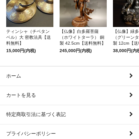
ティンシャ（チベタン
【仏像】白多羅菩薩
【仏像】緑多
ベル）大 密教法具【送
（ホワイトターラ） 銅
（グリーンタ
料無料】
製 42.5cm【送料無料】
製 12cm【
15,000円(内税)
245,000円(内税)
38,000円(内
ホーム
カートを見る
特定商取引法に基づく表記
プライバシーポリシー