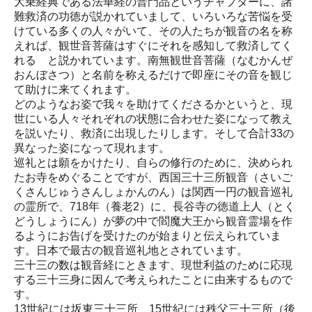
大乗経典である法華経の普門品というチャプターに、諸
難救済の功徳が説かれていまして、いろいろな苦悩を受
けている多くの人々がいて、その人たちが観音の名を称
えれば、観世音菩薩はすぐにそれを感知して救済してく
れる と説かれています。南無観世音菩薩（なむかんぜ
おんぼさつ）と名前を称えるだけで即座にその音を観じ
て助けに来てくれます。
どのようなお姿で我々を助けてくださるかというと、現
世にいる人々それぞれの状態に合わせた姿になって教え
を説いたり、救済に出現したりします。そして合計33の
異なった姿になって現れます。
巡礼とは願をかけたり、自らの修行のために、決められ
たお寺をめぐることですが、西国三十三所観音（さいご
くさんじゅうさんしょかんのん）は関西一円の観音巡礼
の霊所で、718年（養老2）に、長谷寺の徳道上人（とく
どうしょうにん）が夢の中で閻魔大王から観音霊場を作
るようにお告げを受けたのが始まりと伝えられていま
す。日本で最古の観音巡礼地とされています。
三十三の数は観音経にときます、現世利益のために応現
する三十三身に因んで考えられたことに由来するもので
す。
13世紀には坂東三十三所、15世紀には秩父三十三所（後