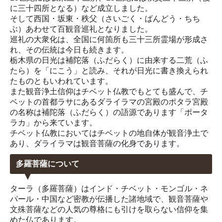
に三十四所となる）など成立しました。
そして西国・坂東・秩父（さいごく・ばんどう・ちち
ぶ）あわせて百観音巡礼となりました。
巡礼の大衆化は、全国に何箇所も三十三所霊場が形成さ
れ、その伝統は今日も続きます。
栃木県の日光は補陀落（ふだらく）に由来する二荒（ふ
たら）を「にこう」と読み、それが日光に書き換えられ
たものともいわれています。
また観音浄土信仰はチベット仏教でもとても盛んで、チ
ベットの首都ラサにあるダライラマの宮殿のポタラ宮殿
の名称は補陀落（ふだらく）の語源であります「ポータ
ラカ」から来ています。
チベット仏教においてはチベットの地自体が観音浄土で
あり、ダライラマは観音菩薩の化身であります。
多羅菩薩について
ターラ（多羅菩薩）はインド・チベット・モンゴル・ネ
パール・中国など密教が伝播した諸地域で、観音菩薩や
文殊菩薩などの人気の尊格にも引けを取らない信仰を集
めた仏であります。