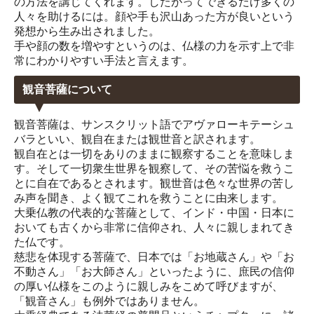
の方法を講じてくれます。したがってできるだけ多くの
人々を助けるには。顔や手も沢山あった方が良いという
発想から生み出されました。
手や顔の数を増やすというのは、仏様の力を示す上で非
常にわかりやすい手法と言えます。
観音菩薩について
観音菩薩は、サンスクリット語でアヴァローキテーシュ
バラといい、観自在または観世音と訳されます。
観自在とは一切をありのままに観察することを意味しま
す。そして一切衆生世界を観察して、その苦悩を救うこ
とに自在であるとされます。観世音は色々な世界の苦し
み声を聞き、よく観てこれを救うことに由来します。
大乗仏教の代表的な菩薩として、インド・中国・日本に
おいても古くから非常に信仰され、人々に親しまれてき
た仏です。
慈悲を体現する菩薩で、日本では「お地蔵さん」や「お
不動さん」「お大師さん」といったように、庶民の信仰
の厚い仏様をこのように親しみをこめて呼びますが、
「観音さん」も例外ではありません。