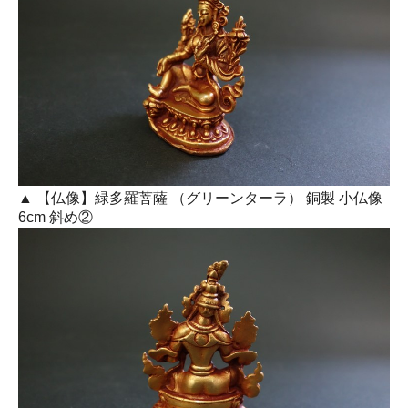
▲ 【仏像】緑多羅菩薩 （グリーンターラ） 銅製 小仏像
6cm 斜め②