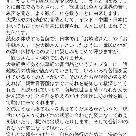
す。そして一切衆生世界を観察して、その苦悩を救うこ
とに自在であるとされます。観世音は色々な世界の苦し
み声を聞き、よく観てこれを救うことに由来します。
大乗仏教の代表的な菩薩として、インド・中国・日本に
おいても古くから非常に信仰され、人々に親しまれてき
た仏です。
慈悲を体現する菩薩で、日本では「お地蔵さん」や「お
不動さん」「お大師さん」といったように、庶民の信仰
の厚い仏様をこのように親しみをこめて呼びますが、
「観音さん」も例外ではありません。
大乗経典である法華経の普門品というチャプターに、諸
難救済の功徳が説かれていまして、いろいろな苦悩を受
けている多くの人々がいて、その人たちが観音の名を称
えれば、観世音菩薩はすぐにそれを感知して救済してく
れる と説かれています。南無観世音菩薩（なむかんぜ
おんぼさつ）と名前を称えるだけで即座にその音を観じ
て助けに来てくれます。
どのようなお姿で我々を助けてくださるかというと、現
世にいる人々それぞれの状態に合わせた姿になって教え
を説いたり、救済に出現したりします。そして合計33の
異なった姿になって現れます。
巡礼とは願をかけたり、自らの修行のために、決められ