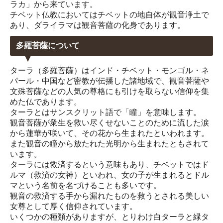
ラカ」から来ています。
チベット仏教においてはチベットの地自体が観音浄土で
あり、ダライラマは観音菩薩の化身であります。
多羅菩薩について
ターラ（多羅菩薩）はインド・チベット・モンゴル・ネ
パール・中国など密教が伝播した諸地域で、観音菩薩や
文殊菩薩などの人気の尊格にも引けを取らない信仰を集
めた仏であります。
ターラとはサンスクリット語で「瞳」を意味します。
観音菩薩が衆生を救い尽くせないことのために流した涙
から蓮華が咲いて、その花から生まれたといわれます。
また観音の瞳から放たれた光明から生まれたともされて
います。
ターラには救済するという意味もあり、チベットではド
ルマ（救済の女神）といわれ、女の子が生まれるとドル
マという名前を名づけることも多いです。
観音の救済する手から漏れたものを救うとされる美しい
女尊として厚く信仰されています。
いくつかの種類がありますが、とりわけ白ターラと緑タ