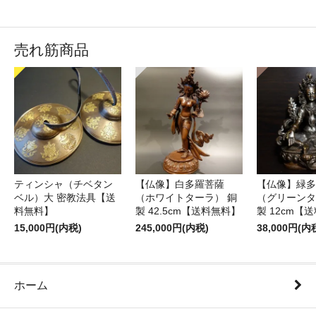
売れ筋商品
ティンシャ（チベタン
【仏像】白多羅菩薩
【仏像】緑多
ベル）大 密教法具【送
（ホワイトターラ） 銅
（グリーンタ
料無料】
製 42.5cm【送料無料】
製 12cm【
15,000円(内税)
245,000円(内税)
38,000円(内
ホーム