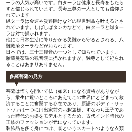
ーラの人気が高いです。白ターラは健康と長寿をもたら
すと信じられています。長寿三尊の一人としても信仰さ
れています。
緑ターラは金運や災難除けなどの現世利益を叶えるとさ
れています。しばしばタンカなどで、白ターラと緑ター
ラは対で描かれます。
他にも日常生活に降りかかる災難から守るとされる、八
難救済ターラなどがおられます。
日本では、三十三観音の一つとして知られています。
胎蔵曼荼羅の観音院に描かれますが、独尊として祀られ
ることはあまりありません。
多羅菩薩の見方
菩薩は悟りを開いて仏（如来）になる資格がありなが
ら、衆生に近いところにあえてこの世界にとどまって救
済することに奮闘する存在であり、原語のボディ・サッ
トヴァは一つには出家前のお釈迦様、すなわち王子であ
った時代のお姿をモデルとするため、古代インド時代の
王族のファッションが元になっています。
装飾品を多く身につけ、裳というスカートのような衣類