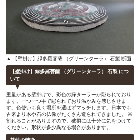
▲ 【壁掛け】緑多羅菩薩 （グリーンターラ） 石製 断面
【壁掛け】緑多羅菩薩 （グリーンターラ） 石製 につ
いて
重量がある壁掛けで、彩色の緑ターラーが彫られており
ます。一つ一つ手で彫られており温かみを感じさせま
す。色使いも良く場所を選ばずマッチします。日本でも
古来より木や石の仏像がたくさん造られてきました。 ※
割れることがありますので、破損には十分に気をつけて
ください。形状が多少異なる場合があります。