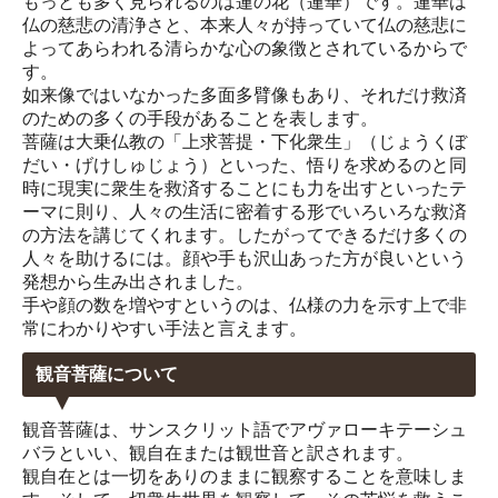
もっとも多く見られるのは蓮の花（蓮華）です。蓮華は
仏の慈悲の清浄さと、本来人々が持っていて仏の慈悲に
よってあらわれる清らかな心の象徴とされているからで
す。
如来像ではいなかった多面多臂像もあり、それだけ救済
のための多くの手段があることを表します。
菩薩は大乗仏教の「上求菩提・下化衆生」（じょうくぼ
だい・げけしゅじょう）といった、悟りを求めるのと同
時に現実に衆生を救済することにも力を出すといったテ
ーマに則り、人々の生活に密着する形でいろいろな救済
の方法を講じてくれます。したがってできるだけ多くの
人々を助けるには。顔や手も沢山あった方が良いという
発想から生み出されました。
手や顔の数を増やすというのは、仏様の力を示す上で非
常にわかりやすい手法と言えます。
観音菩薩について
観音菩薩は、サンスクリット語でアヴァローキテーシュ
バラといい、観自在または観世音と訳されます。
観自在とは一切をありのままに観察することを意味しま