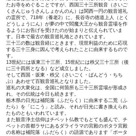
たお寺をめぐることですが、西国三十三所観音（さいご
くさんじゅうさんしょかんのん）は関西一円の観音巡礼
の霊所で、718年（養老2）に、長谷寺の徳道上人（とく
どうしょうにん）が夢の中で閻魔大王から観音霊場を作
るようにお告げを受けたのが始まりと伝えられていま
す。日本で最古の観音巡礼地とされています。
三十三の数は観音経にときます、現世利益のために応現
する三十三身に因んで考えられたことに由来するもので
す。
13世紀には坂東三十三所、15世紀には秩父三十三所（後
に三十四所となる）など成立しました。
そして西国・坂東・秩父（さいごく・ばんどう・ちち
ぶ）あわせて百観音巡礼となりました。
巡礼の大衆化は、全国に何箇所も三十三所霊場が形成さ
れ、その伝統は今日も続きます。
栃木県の日光は補陀落（ふだらく）に由来する二荒（ふ
たら）を「にこう」と読み、それが日光に書き換えられ
たものともいわれています。
また観音浄土信仰はチベット仏教でもとても盛んで、チ
ベットの首都ラサにあるダライラマの宮殿のポタラ宮殿
の名称は補陀落（ふだらく）の語源であります「ポータ