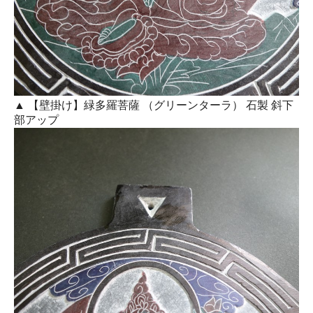
▲ 【壁掛け】緑多羅菩薩 （グリーンターラ） 石製 斜下
部アップ