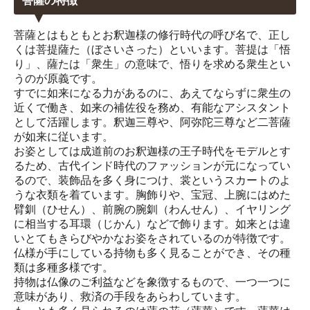
菩薩の特徴
菩薩とはもともとお釈迦様の修行時代の呼び名で、正し
くは菩提薩た（ぼさいさった）といいます。菩提は「悟
り」、薩たは「衆生」の意味で、悟りを求める衆生とい
うのが原義です。
すでに如来になる力があるのに、あえてならずに衆生の
近くで働き、如来の補佐役を務め、有能なアシスタント
として活躍します。釈迦三尊や、阿弥陀三尊など二菩薩
が如来に従います。
お姿としては成道前のお釈迦様の王子時代をモデルとす
るため、古代インド時代のファッションが元になってい
るので、装飾品を多く身につけ、裳というスカートのよ
うな衣類を着ています。胸飾りや、宝冠、上腕にはめた
臂釧（ひせん）、前腕の腕釧（わんせん）、イヤリング
に相当する耳環（じかん）などで飾ります。如来とは違
いとてもきらびやかなお姿をされているのが特徴です。
仏様が手にしている持物も多く見ることができ、その種
類は多種多様です。
持物は仏像のご利益などを象徴するもので、一つ一つに
意味があり、救済の手段をあらわしています。