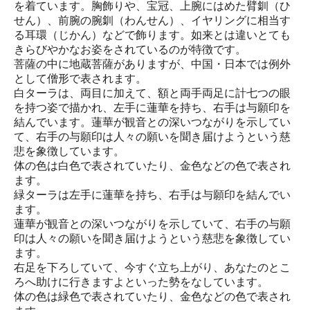
を着ています。胸飾りや、宝冠、上腕にはめた臂釧（ひ
せん）、前腕の腕釧（わんせん）、イヤリングに相当す
る耳環（じかん）などで飾ります。如来とは違いとても
きらびやかなお姿をされているのが特徴です。
菩薩の中に地蔵菩薩がありますが、中国・日本では例外
として僧形で表されます。
白ターラは、両目に加えて、額と両手両足に計七つの眼
を持つ姿で描かれ、左手に蓮華を持ち、右手は与願印を
結んでいます。蓮華が観音との深いつながりを示してい
て、右手の与願印は人々の願いを聞き届けようという慈
悲を象徴しています。
体の色は白色で表されていたり、金色などの色で表され
ます。
緑ターラは左手に蓮華を持ち、右手は与願印を結んでい
ます。
蓮華が観音との深いつながりを示していて、右手の与願
印は人々の願いを聞き届けようという慈悲を象徴してい
ます。
右足を下ろしていて、今すぐ立ち上がり、あなたのとこ
ろへ助けに行きますよといった勢をなしています。
体の色は緑色で表されていたり、金色などの色で表され