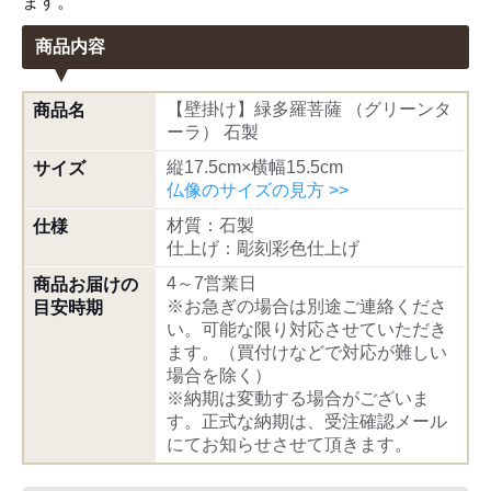
ます。
商品内容
【壁掛け】緑多羅菩薩 （グリーンタ
商品名
ーラ） 石製
縦17.5cm×横幅15.5cm
サイズ
仏像のサイズの見方 >>
材質：石製
仕様
仕上げ：彫刻彩色仕上げ
4～7営業日
商品お届けの
※お急ぎの場合は別途ご連絡くださ
目安時期
い。可能な限り対応させていただき
ます。（買付けなどで対応が難しい
場合を除く）
※納期は変動する場合がございま
す。正式な納期は、受注確認メール
にてお知らせさせて頂きます。