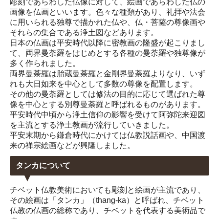
彫刻であらわした仏像に対して、絵画であらわした仏の
画像を仏画といいます。色々な種類があり、礼拝や法会
に用いられる独尊で描かれた仏や、仏・菩薩の尊像画や
それらの集合である浄土図などあります。
日本の仏画は平安時代以降に密教画の隆盛が起こりまし
て、両界曼荼羅をはじめとする各種の曼荼羅や独尊像が
多く作られました。
両界曼荼羅は胎蔵曼荼羅と金剛界曼荼羅よりなり、いず
れも大日如来を中心として多数の尊像を配置します。
その他の曼荼羅としては修法の目的に応じて選ばれた尊
像を中心とする別尊曼荼羅と呼ばれるものがあります。
平安時代中頃から浄土信仰の影響を受けて阿弥陀来迎図
を主流とする浄土教画が流行していきました。
平安末期から鎌倉時代にかけては仏教説話画や、中国渡
来の禅宗絵画などが興隆しました。
タンカについて
チベット仏教美術においても彫刻と絵画が主流であり、
その絵画は「タンカ」（thang-ka）と呼ばれ、チベット
仏教の仏画の総称であり、チベットを代表する美術品で