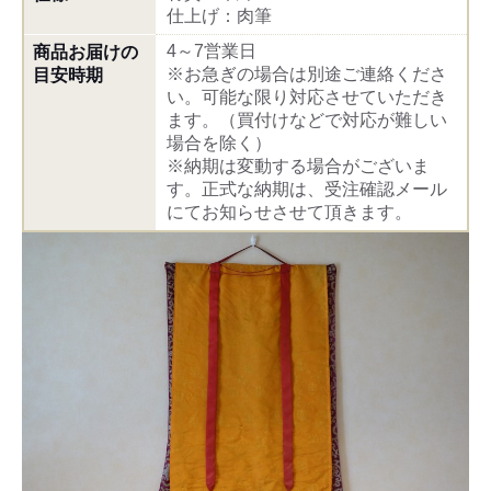
仕上げ：肉筆
4～7営業日
商品お届けの
※お急ぎの場合は別途ご連絡くださ
目安時期
い。可能な限り対応させていただき
ます。（買付けなどで対応が難しい
場合を除く）
※納期は変動する場合がございま
す。正式な納期は、受注確認メール
にてお知らせさせて頂きます。