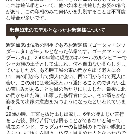
これは通仏相といって、他の如来と共通したお姿の場合
があり、この印相のみで何仏かを判別することは不可能
な場合が多いです。
釈迦如来のモデルとなったお釈迦様について
釈迦如来は仏教の開祖であるお釈迦様（ゴータマ・シッ
ダールタ）がモデルとなった仏像です。ゴータマ・シッ
ダールタは、2500年前に現在のネパールのルンビニーで
シャカ族の王子として生まれ、何不自由ない暮らしをし
ていましたが、ある時王城の東の門から出て老人に会
い、南の門から出て病人に会い、西の門から出て死人に
会い、この身には老病死という避けることのできない生
の苦しみがあることを目の当たりにしました。最後に北
の門から出た時、出家した修行者に会い、その清らかな
姿を見て出家の意志を持つようになったといわれていま
す。
29歳の時、王宮を抜け出し出家し、6年の凄まじい苦行
をした後、難行苦行では悟ることができないと知って、
現在のインド、ブッダガヤーの菩提樹の下で深い瞑想に
入りついに悟りを開き、仏陀・目覚めた人となったので