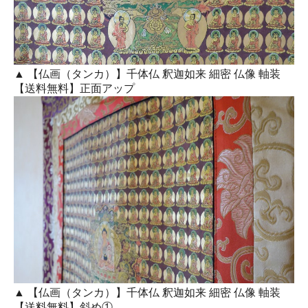
▲ 【仏画（タンカ）】千体仏 釈迦如来 細密 仏像 軸装
【送料無料】正面アップ
▲ 【仏画（タンカ）】千体仏 釈迦如来 細密 仏像 軸装
【送料無料】斜め①