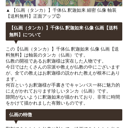
▲ 【仏画（タンカ）】千体仏 釈迦如来 細密 仏像 軸装
【送料無料】正面アップ②
【仏画（タンカ）】千体仏 釈迦如来 仏像 仏画【送料
無料】について
この【仏画（タンカ）】千体仏 釈迦如来 仏像 仏画【送
料無料】は軸装のタンカ（仏画）です。
仏教の開祖であるお釈迦様は実在した人物です。
今日ではたくさんの宗派や教えが仏教の中にございます
が、全ての教えはお釈迦様の説かれた教えが根本にあり
ます。
何百というお釈迦様が手書きでキャンパス一杯に魅力的
にえがかれております珍しいタンカ（仏画）です。
隙間がないように釈迦如来が描かれており、非常に時間
をかけて描かれました有難いものです。
仏画の特徴