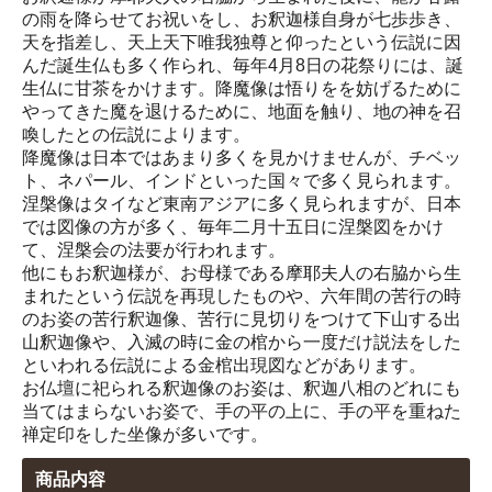
の雨を降らせてお祝いをし、お釈迦様自身が七歩歩き、
天を指差し、天上天下唯我独尊と仰ったという伝説に因
んだ誕生仏も多く作られ、毎年4月8日の花祭りには、誕
生仏に甘茶をかけます。降魔像は悟りをを妨げるために
やってきた魔を退けるために、地面を触り、地の神を召
喚したとの伝説によります。
降魔像は日本ではあまり多くを見かけませんが、チベッ
ト、ネパール、インドといった国々で多く見られます。
涅槃像はタイなど東南アジアに多く見られますが、日本
では図像の方が多く、毎年二月十五日に涅槃図をかけ
て、涅槃会の法要が行われます。
他にもお釈迦様が、お母様である摩耶夫人の右脇から生
まれたという伝説を再現したものや、六年間の苦行の時
のお姿の苦行釈迦像、苦行に見切りをつけて下山する出
山釈迦像や、入滅の時に金の棺から一度だけ説法をした
といわれる伝説による金棺出現図などがあります。
お仏壇に祀られる釈迦像のお姿は、釈迦八相のどれにも
当てはまらないお姿で、手の平の上に、手の平を重ねた
禅定印をした坐像が多いです。
商品内容