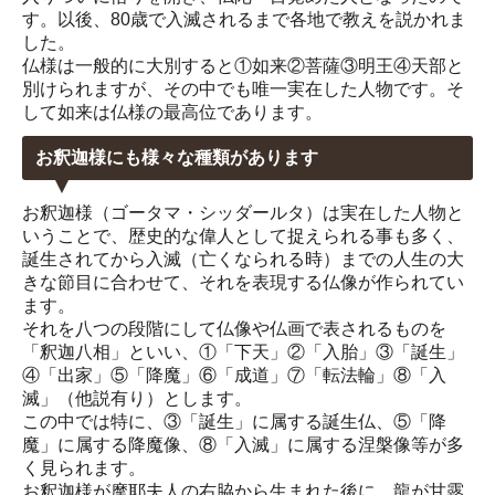
す。以後、80歳で入滅されるまで各地で教えを説かれま
した。
仏様は一般的に大別すると①如来②菩薩③明王④天部と
別けられますが、その中でも唯一実在した人物です。そ
して如来は仏様の最高位であります。
お釈迦様にも様々な種類があります
お釈迦様（ゴータマ・シッダールタ）は実在した人物と
いうことで、歴史的な偉人として捉えられる事も多く、
誕生されてから入滅（亡くなられる時）までの人生の大
きな節目に合わせて、それを表現する仏像が作られてい
ます。
それを八つの段階にして仏像や仏画で表されるものを
「釈迦八相」といい、①「下天」②「入胎」③「誕生」
④「出家」⑤「降魔」⑥「成道」⑦「転法輪」⑧「入
滅」（他説有り）とします。
この中では特に、③「誕生」に属する誕生仏、⑤「降
魔」に属する降魔像、⑧「入滅」に属する涅槃像等が多
く見られます。
お釈迦様が摩耶夫人の右脇から生まれた後に、龍が甘露