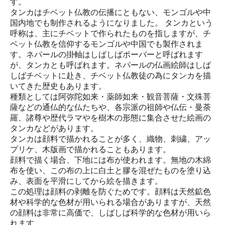
す。
タンカはチベット仏教の伝播にともない、モンゴルや中
国内地でも制作されるようになりました。 タンカという
呼称は、主にチベットで作られたものを指しますが、チ
ベット仏教を信仰するモンゴルや中国でも製作されま
す。ネパールの掛軸はしばしばポーバーと呼ばれます
が、タンカとも呼ばれます。ネパールの仏画絵師はしば
しばチベットに赴き、チベット仏教徒の為にタンカを描
いてきた歴史もあります。
種類としては阿弥陀如来・薬師如来・観音菩薩・文殊菩
薩などの通仏的な仏たちや、各宗派の祖師や仏伝・曼荼
羅、諸尊や歴代ラマやを樹木の形態に集合させた絵画の
タンカなどがあります。
タンカは顔料で描かれることが多く、織物、刺繍、アッ
プリケ、木版画で描かれることもあります。
顔料で描く場合、下地には布が使われます。無地の木綿
布を使い、この布の上に白土と膠を混ぜたものを塗り込
み、表面を平滑にしてから絵を描きます。
この処理は顔料の剥離を防ぐためです。顔料は天然鉱色
材や科学的な色材が用いられる場合がありますが、天然
の顔料は非常に高価で、しばしば科学的な色材が用いら
れます。