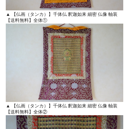
▲ 【仏画（タンカ）】千体仏 釈迦如来 細密 仏像 軸装
【送料無料】全体①
▲ 【仏画（タンカ）】千体仏 釈迦如来 細密 仏像 軸装
【送料無料】全体②