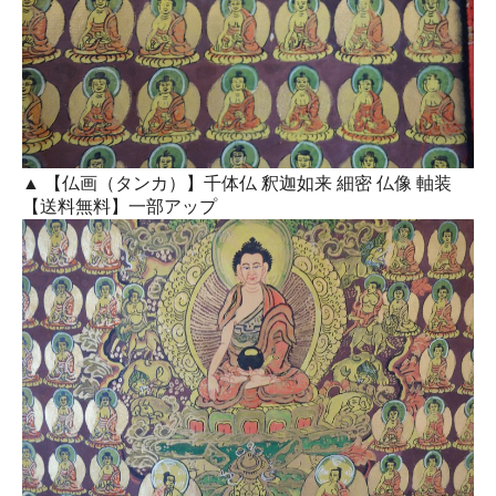
▲ 【仏画（タンカ）】千体仏 釈迦如来 細密 仏像 軸装
【送料無料】一部アップ