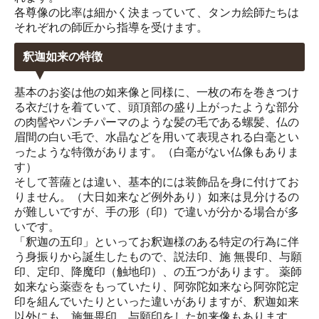
各尊像の比率は細かく決まっていて、タンカ絵師たちは
それぞれの師匠から指導を受けます。
釈迦如来の特徴
基本のお姿は他の如来像と同様に、一枚の布を巻きつけ
る衣だけを着ていて、頭頂部の盛り上がったような部分
の肉髻やパンチパーマのような髪の毛である螺髪、仏の
眉間の白い毛で、水晶などを用いて表現される白毫とい
ったような特徴があります。（白毫がない仏像もありま
す）
そして菩薩とは違い、基本的には装飾品を身に付けてお
りません。（大日如来など例外あり）如来は見分けるの
が難しいですが、手の形（印）で違いが分かる場合が多
いです。
「釈迦の五印」といってお釈迦様のある特定の行為に伴
う身振りから誕生したもので、説法印、施 無畏印、与願
印、定印、降魔印（触地印）、の五つがあります。 薬師
如来なら薬壺をもっていたり、阿弥陀如来なら阿弥陀定
印を組んでいたりといった違いがありますが、釈迦如来
以外にも、施無畏印、与願印をした如来像もあります。