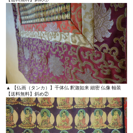
▲ 【仏画（タンカ）】千体仏 釈迦如来 細密 仏像 軸装
【送料無料】斜め②