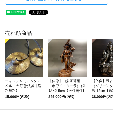
売れ筋商品
ティンシャ（チベタン
【仏像】白多羅菩薩
【仏像】緑多
ベル）大 密教法具【送
（ホワイトターラ） 銅
（グリーンタ
料無料】
製 42.5cm【送料無料】
製 12cm【
15,000円(内税)
245,000円(内税)
38,000円(内