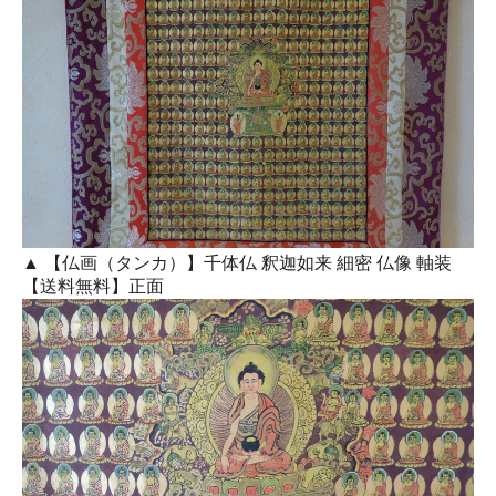
▲ 【仏画（タンカ）】千体仏 釈迦如来 細密 仏像 軸装
【送料無料】正面