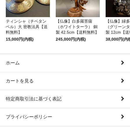
ティンシャ（チベタン
【仏像】白多羅菩薩
【仏像】緑多
ベル）大 密教法具【送
（ホワイトターラ） 銅
（グリーンタ
料無料】
製 42.5cm【送料無料】
製 12cm【
15,000円(内税)
245,000円(内税)
38,000円(内
ホーム
カートを見る
特定商取引法に基づく表記
プライバシーポリシー