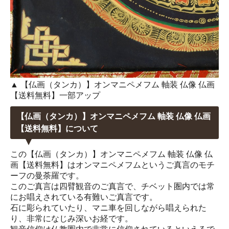
▲ 【仏画（タンカ）】オンマニペメフム 軸装 仏像 仏画
【送料無料】一部アップ
【仏画（タンカ）】オンマニペメフム 軸装 仏像 仏画
【送料無料】について
この【仏画（タンカ）】オンマニペメフム 軸装 仏像 仏
画【送料無料】はオンマニペメフムというご真言のモチ
ーフの曼荼羅です。
このご真言は四臂観音のご真言で、チベット圏内では常
にお唱えされている有難いご真言です。
石に彫られていたり、マニ車を回しながら唱えられた
り、非常になじみ深いお経です。