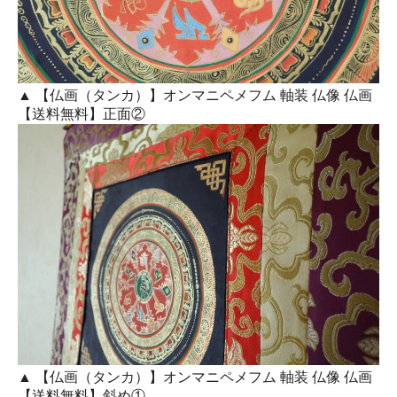
▲ 【仏画（タンカ）】オンマニペメフム 軸装 仏像 仏画
【送料無料】正面②
▲ 【仏画（タンカ）】オンマニペメフム 軸装 仏像 仏画
【送料無料】斜め①