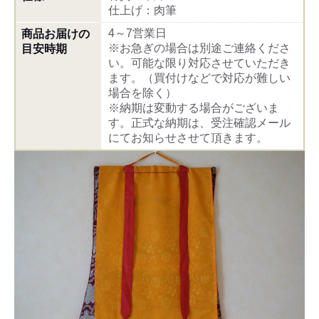
仕上げ：肉筆
4～7営業日
商品お届けの
※お急ぎの場合は別途ご連絡くださ
目安時期
い。可能な限り対応させていただき
ます。（買付けなどで対応が難しい
場合を除く）
※納期は変動する場合がございま
す。正式な納期は、受注確認メール
にてお知らせさせて頂きます。