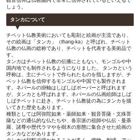
観音信仰は仏教圏内で非常に信仰されているといえるで
しょう。
タンカについて
チベット仏教美術においても彫刻と絵画が主流であり、
その絵画は「タンカ」（thang-ka）と呼ばれ、チベット
仏教の仏画の総称であり、チベットを代表する美術品で
す。
タンカはチベット仏教の伝播にともない、モンゴルや中
国内地でも制作されるようになりました。 タンカという
呼称は、主にチベットで作られたものを指しますが、チ
ベット仏教を信仰するモンゴルや中国でも製作されま
す。ネパールの掛軸はしばしばポーバーと呼ばれます
が、タンカとも呼ばれます。ネパールの仏画絵師はしば
しばチベットに赴き、チベット仏教徒の為にタンカを描
いてきた歴史もあります。
種類としては阿弥陀如来・薬師如来・観音菩薩・文殊菩
薩などの通仏的な仏たちや、各宗派の祖師や仏伝・曼荼
羅、諸尊や歴代ラマやを樹木の形態に集合させた絵画の
タンカなどがあります。