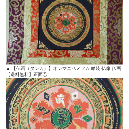
▲ 【仏画（タンカ）】オンマニペメフム 軸装 仏像 仏画
【送料無料】正面①