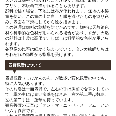
タンカは顔料で描かれることが多く、織物、刺繍、アッ
プリケ、木版画で描かれることもあります。
顔料で描く場合、下地には布が使われます。無地の木綿
布を使い、この布の上に白土と膠を混ぜたものを塗り込
み、表面を平滑にしてから絵を描きます。
この処理は顔料の剥離を防ぐためです。顔料は天然鉱色
材や科学的な色材が用いられる場合がありますが、天然
の顔料は非常に高価で、しばしば科学的な色材が用いら
れます。
各尊像の比率は細かく決まっていて、タンカ絵師たちは
それぞれの師匠から指導を受けます。
四臂観音について
四臂観音（しひかんのん）が数多い変化観音の中でも、
特に人気があります。
そのお姿は一面四臂で、左右の手は胸前で合掌をしてい
て、掌の中には青い宝殊をはさみ、右の第二手は数珠、
左の第二手は、蓮華を持っています。
観音菩薩の真言は「オン・マ・ニ・ペ・メ・フム」とい
い六字真言です。