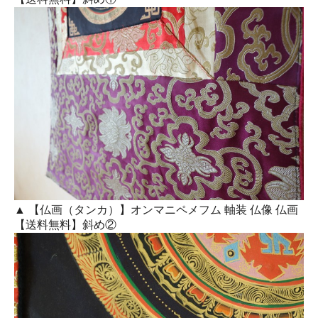
▲ 【仏画（タンカ）】オンマニペメフム 軸装 仏像 仏画
【送料無料】斜め②