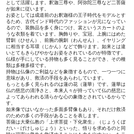
として活躍します。釈迦三尊や、阿弥陀三尊など二菩薩
が如来に従います。
お姿としては成道前のお釈迦様の王子時代をモデルとす
るため、古代インド時代のファッションが元になってい
るので、装飾品を多く身につけ、裳というスカートのよ
うな衣類を着ています。胸飾りや、宝冠、上腕にはめた
臂釧（ひせん）、前腕の腕釧（わんせん）、イヤリング
に相当する耳環（じかん）などで飾ります。如来とは違
いとてもきらびやかなお姿をされているのが特徴です。
仏様が手にしている持物も多く見ることができ、その種
類は多種多様です。
持物は仏像のご利益などを象徴するもので、一つ一つに
意味があり、救済の手段をあらわしています。
もっとも多く見られるのは蓮の花（蓮華）です。蓮華は
仏の慈悲の清浄さと、本来人々が持っていて仏の慈悲に
よってあらわれる清らかな心の象徴とされているからで
す。
如来像ではいなかった多面多臂像もあり、それだけ救済
のための多くの手段があることを表します。
菩薩は大乗仏教の「上求菩提・下化衆生」（じょうくぼ
だい・げけしゅじょう）といった、悟りを求めるのと同