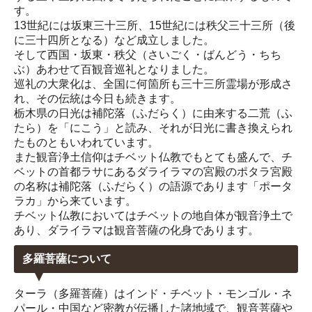
す。
13世紀には坂東三十三所、15世紀には秩父三十三所（後
に三十四所となる）など成立しました。
そして西国・坂東・秩父（さいごく・ばんどう・ちち
ぶ）あわせて百観音巡礼となりました。
巡礼の大衆化は、全国に何箇所も三十三所霊場が形成さ
れ、その伝統は今日も続きます。
栃木県の日光は補陀落（ふだらく）に由来する二荒（ふ
たら）を「にこう」と読み、それが日光に書き換えられ
たものともいわれています。
また観音浄土信仰はチベット仏教でもとても盛んで、チ
ベットの首都ラサにあるダライラマの宮殿のポタラ宮殿
の名称は補陀落（ふだらく）の語源であります「ポータ
ラカ」から来ています。
チベット仏教においてはチベットの地自体が観音浄土で
あり、ダライラマは観音菩薩の化身であります。
多羅菩薩について
ターラ（多羅菩薩）はインド・チベット・モンゴル・ネ
パール・中国など密教が伝播した諸地域で、観音菩薩や