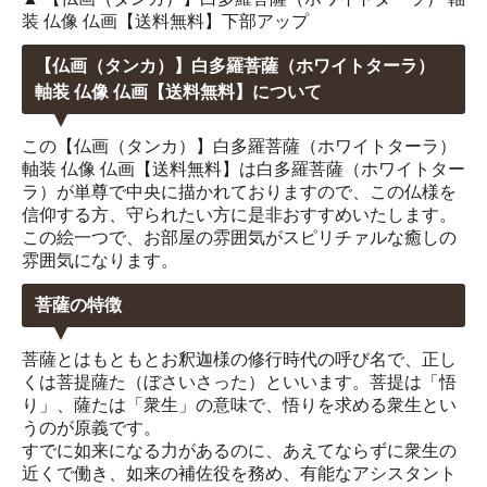
装 仏像 仏画【送料無料】下部アップ
【仏画（タンカ）】白多羅菩薩（ホワイトターラ）
軸装 仏像 仏画【送料無料】について
この【仏画（タンカ）】白多羅菩薩（ホワイトターラ）
軸装 仏像 仏画【送料無料】は白多羅菩薩（ホワイトター
ラ）が単尊で中央に描かれておりますので、この仏様を
信仰する方、守られたい方に是非おすすめいたします。
この絵一つで、お部屋の雰囲気がスピリチァルな癒しの
雰囲気になります。
菩薩の特徴
菩薩とはもともとお釈迦様の修行時代の呼び名で、正し
くは菩提薩た（ぼさいさった）といいます。菩提は「悟
り」、薩たは「衆生」の意味で、悟りを求める衆生とい
うのが原義です。
すでに如来になる力があるのに、あえてならずに衆生の
近くで働き、如来の補佐役を務め、有能なアシスタント