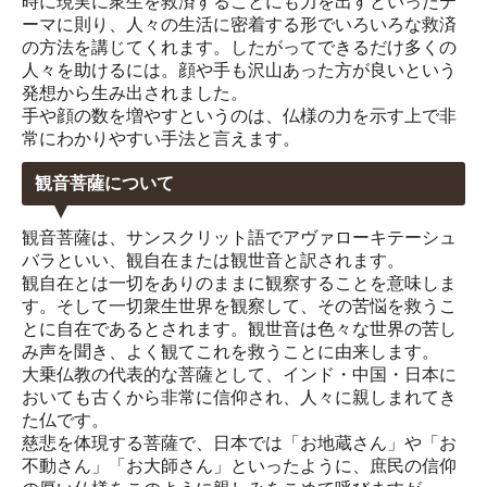
時に現実に衆生を救済することにも力を出すといったテ
ーマに則り、人々の生活に密着する形でいろいろな救済
の方法を講じてくれます。したがってできるだけ多くの
人々を助けるには。顔や手も沢山あった方が良いという
発想から生み出されました。
手や顔の数を増やすというのは、仏様の力を示す上で非
常にわかりやすい手法と言えます。
観音菩薩について
観音菩薩は、サンスクリット語でアヴァローキテーシュ
バラといい、観自在または観世音と訳されます。
観自在とは一切をありのままに観察することを意味しま
す。そして一切衆生世界を観察して、その苦悩を救うこ
とに自在であるとされます。観世音は色々な世界の苦し
み声を聞き、よく観てこれを救うことに由来します。
大乗仏教の代表的な菩薩として、インド・中国・日本に
おいても古くから非常に信仰され、人々に親しまれてき
た仏です。
慈悲を体現する菩薩で、日本では「お地蔵さん」や「お
不動さん」「お大師さん」といったように、庶民の信仰