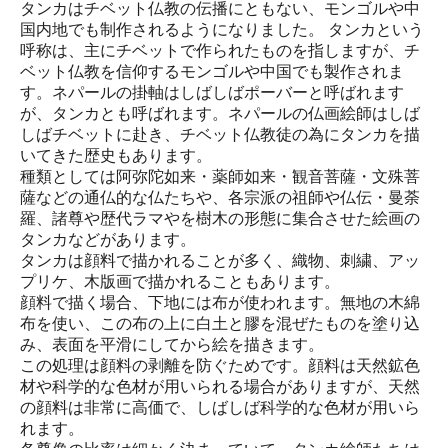
タンカはチベット仏教の伝播にともない、モンゴルや中
国内地でも制作されるようになりました。 タンカという
呼称は、主にチベットで作られたものを指しますが、チ
ベット仏教を信仰するモンゴルや中国でも製作されま
す。ネパールの掛軸はしばしばポーバーと呼ばれます
が、タンカとも呼ばれます。ネパールの仏画絵師はしば
しばチベットに赴き、チベット仏教徒の為にタンカを描
いてきた歴史もあります。
種類としては阿弥陀如来・薬師如来・観音菩薩・文殊菩
薩などの通仏的な仏たちや、各宗派の祖師や仏伝・曼荼
羅、諸尊や歴代ラマやを樹木の形態に集合させた絵画の
タンカなどがあります。
タンカは顔料で描かれることが多く、織物、刺繍、アッ
プリケ、木版画で描かれることもあります。
顔料で描く場合、下地には布が使われます。無地の木綿
布を使い、この布の上に白土と膠を混ぜたものを塗り込
み、表面を平滑にしてから絵を描きます。
この処理は顔料の剥離を防ぐためです。顔料は天然鉱色
材や科学的な色材が用いられる場合がありますが、天然
の顔料は非常に高価で、しばしば科学的な色材が用いら
れます。