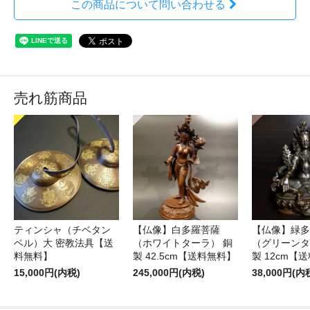
この商品について問い合わせる
売れ筋商品
ティンシャ（チベタン
【仏像】白多羅菩薩
【仏像】緑多
ベル）大 密教法具【送
（ホワイトターラ） 銅
（グリーンタ
料無料】
製 42.5cm【送料無料】
製 12cm【
15,000円(内税)
245,000円(内税)
38,000円(内