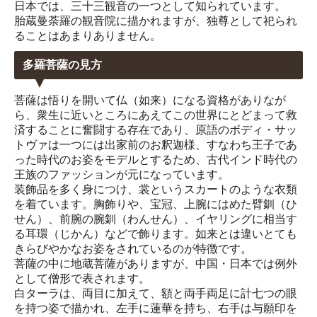
日本では、三十三観音の一つとして知られています。
胎蔵曼荼羅の観音院に描かれますが、独尊として祀られ
ることはあまりありません。
多羅菩薩の見方
菩薩は悟りを開いて仏（如来）になる資格がありなが
ら、衆生に近いところにあえてこの世界にとどまって救
済することに奮闘する存在であり、原語のボディ・サッ
トヴァは一つには出家前のお釈迦様、すなわち王子であ
った時代のお姿をモデルとするため、古代インド時代の
王族のファッションが元になっています。
装飾品を多く身につけ、裳というスカートのような衣類
を着ています。胸飾りや、宝冠、上腕にはめた臂釧（ひ
せん）、前腕の腕釧（わんせん）、イヤリングに相当す
る耳環（じかん）などで飾ります。如来とは違いとても
きらびやかなお姿をされているのが特徴です。
菩薩の中に地蔵菩薩がありますが、中国・日本では例外
として僧形で表されます。
白ターラは、両目に加えて、額と両手両足に計七つの眼
を持つ姿で描かれ、左手に蓮華を持ち、右手は与願印を