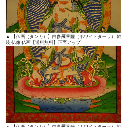
▲ 【仏画（タンカ）】白多羅菩薩（ホワイトターラ） 軸
装 仏像 仏画【送料無料】正面アップ
▲ 【仏画（タンカ）】白多羅菩薩（ホワイトターラ） 軸