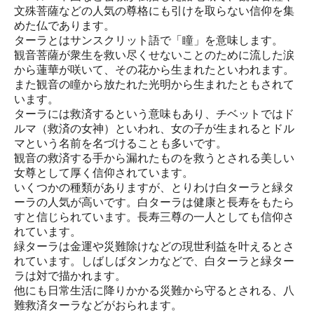
文殊菩薩などの人気の尊格にも引けを取らない信仰を集
めた仏であります。
ターラとはサンスクリット語で「瞳」を意味します。
観音菩薩が衆生を救い尽くせないことのために流した涙
から蓮華が咲いて、その花から生まれたといわれます。
また観音の瞳から放たれた光明から生まれたともされて
います。
ターラには救済するという意味もあり、チベットではド
ルマ（救済の女神）といわれ、女の子が生まれるとドル
マという名前を名づけることも多いです。
観音の救済する手から漏れたものを救うとされる美しい
女尊として厚く信仰されています。
いくつかの種類がありますが、とりわけ白ターラと緑タ
ーラの人気が高いです。白ターラは健康と長寿をもたら
すと信じられています。長寿三尊の一人としても信仰さ
れています。
緑ターラは金運や災難除けなどの現世利益を叶えるとさ
れています。しばしばタンカなどで、白ターラと緑ター
ラは対で描かれます。
他にも日常生活に降りかかる災難から守るとされる、八
難救済ターラなどがおられます。