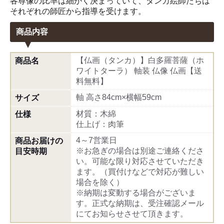
各尊像の比率は細かく決まっていて、タンカ絵師たちは
それぞれの師匠から指導を受けます。
商品内容
【仏画（タンカ）】白多羅菩薩（ホ
商品名
ワイトターラ） 軸装 仏像 仏画【送
料無料】
軸 高さ84cm×横幅59cm
サイズ
材質：木綿
仕様
仕上げ：肉筆
4～7営業日
商品お届けの
※お急ぎの場合は別途ご連絡くださ
目安時期
い。可能な限り対応させていただき
ます。（買付けなどで対応が難しい
場合を除く）
※納期は変動する場合がございま
す。正式な納期は、受注確認メール
にてお知らせさせて頂きます。