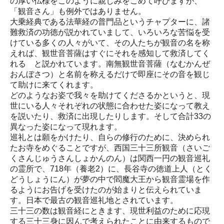
の厚い仏様をこのように親しみをこめて呼びますが、
「観音さん」も例外ではありません。
大乗経典である法華経の普門品というチャプターに、諸
難救済の功徳が説かれていまして、いろいろな苦悩を受
けている多くの人々がいて、その人たちが観音の名を称
えれば、観世音菩薩はすぐにそれを感知して救済してく
れる と説かれています。南無観世音菩薩（なむかんぜ
おんぼさつ）と名前を称えるだけで即座にその音を観じ
て助けに来てくれます。
どのようなお姿で我々を助けてくださるかというと、現
世にいる人々それぞれの状態に合わせた姿になって教え
を説いたり、救済に出現したりします。そして合計33の
異なった姿になって現れます。
巡礼とは願をかけたり、自らの修行のために、決められ
たお寺をめぐることですが、西国三十三所観音（さいご
くさんじゅうさんしょかんのん）は関西一円の観音巡礼
の霊所で、718年（養老2）に、長谷寺の徳道上人（とく
どうしょうにん）が夢の中で閻魔大王から観音霊場を作
るようにお告げを受けたのが始まりと伝えられていま
す。日本で最古の観音巡礼地とされています。
三十三の数は観音経にときます、現世利益のために応現
する三十三身に因んで考えられたことに由来するもので