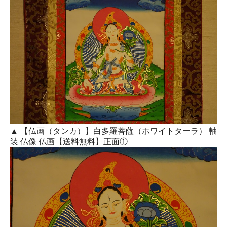
▲ 【仏画（タンカ）】白多羅菩薩（ホワイトターラ） 軸
装 仏像 仏画【送料無料】正面①