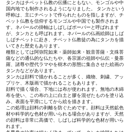
タンカはチベット仏教の伝播にともない、モンゴルや中
国内地でも制作されるようになりました。 タンカという
呼称は、主にチベットで作られたものを指しますが、チ
ベット仏教を信仰するモンゴルや中国でも製作されま
す。ネパールの掛軸はしばしばポーバーと呼ばれます
が、タンカとも呼ばれます。ネパールの仏画絵師はしば
しばチベットに赴き、チベット仏教徒の為にタンカを描
いてきた歴史もあります。
種類としては阿弥陀如来・薬師如来・観音菩薩・文殊菩
薩などの通仏的な仏たちや、各宗派の祖師や仏伝・曼荼
羅、諸尊や歴代ラマやを樹木の形態に集合させた絵画の
タンカなどがあります。
タンカは顔料で描かれることが多く、織物、刺繍、アッ
プリケ、木版画で描かれることもあります。
顔料で描く場合、下地には布が使われます。無地の木綿
布を使い、この布の上に白土と膠を混ぜたものを塗り込
み、表面を平滑にしてから絵を描きます。
この処理は顔料の剥離を防ぐためです。顔料は天然鉱色
材や科学的な色材が用いられる場合がありますが、天然
の顔料は非常に高価で、しばしば科学的な色材が用いら
れます。