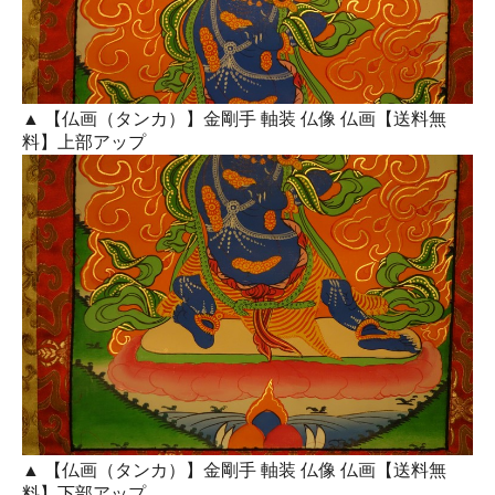
▲ 【仏画（タンカ）】金剛手 軸装 仏像 仏画【送料無
料】上部アップ
▲ 【仏画（タンカ）】金剛手 軸装 仏像 仏画【送料無
料】下部アップ