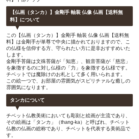
【仏画（タンカ）】金剛手 軸装 仏像 仏画【送料無
料】について
この【仏画（タンカ）】金剛手 軸装 仏像 仏画【送料無
料】は金剛手が単尊で中央に描かれておりますので、こ
の仏様を信仰する方、守られたい方に是非おすすめいた
します。
金剛手菩薩は文殊菩薩が「知恵」、観音菩薩が「慈悲」
を象徴するのに対し仏様の「力」を象徴する仏様です。
チベットでは魔除けのお札として多く用いられます。
この絵一つで、お部屋の雰囲気がスピリチァルな癒しの
雰囲気になります。
タンカについて
チベット仏教美術においても彫刻と絵画が主流であり、
その絵画は「タンカ」（thang-ka）と呼ばれ、チベット
仏教の仏画の総称であり、チベットを代表する美術品で
す。