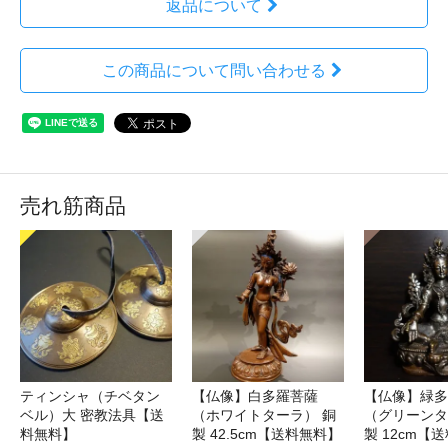
返品について
この商品について問い合わせる
売れ筋商品
ティンシャ（チベタン
【仏像】白多羅菩薩
【仏像】緑多
ベル）大 密教法具【送
（ホワイトターラ） 銅
（グリーンタ
料無料】
製 42.5cm【送料無料】
製 12cm【