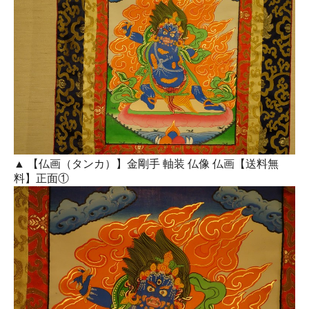
▲ 【仏画（タンカ）】金剛手 軸装 仏像 仏画【送料無
料】正面①