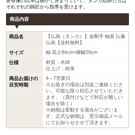
各尊像の比率は細かく決まっていて、タンカ絵師たちは
それぞれの師匠から指導を受けます。
商品内容
【仏画（タンカ）】金剛手 軸装 仏像
商品名
仏画【送料無料】
軸 高さ84cm×横幅59cm
サイズ
材質：木綿
仕様
仕上げ：肉筆
4～7営業日
商品お届けの
※お急ぎの場合は別途ご連絡くださ
目安時期
い。可能な限り対応させていただき
ます。（買付けなどで対応が難しい
場合を除く）
※納期は変動する場合がございま
す。正式な納期は、受注確認メール
にてお知らせさせて頂きます。