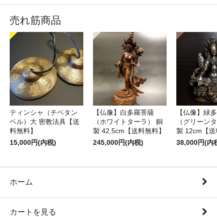
売れ筋商品
ティンシャ（チベタン
【仏像】白多羅菩薩
【仏像】緑多
ベル）大 密教法具【送
（ホワイトターラ） 銅
（グリーンタ
料無料】
製 42.5cm【送料無料】
製 12cm【
15,000円(内税)
245,000円(内税)
38,000円(内
ホーム
カートを見る