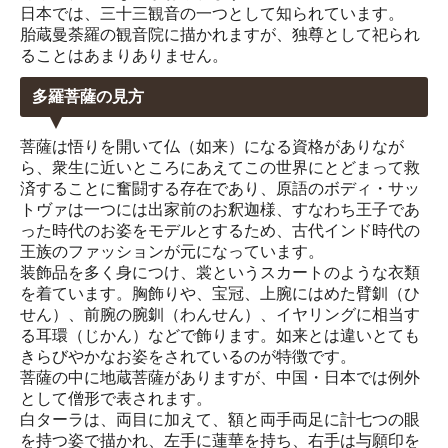
日本では、三十三観音の一つとして知られています。
胎蔵曼荼羅の観音院に描かれますが、独尊として祀られ
ることはあまりありません。
多羅菩薩の見方
菩薩は悟りを開いて仏（如来）になる資格がありなが
ら、衆生に近いところにあえてこの世界にとどまって救
済することに奮闘する存在であり、原語のボディ・サッ
トヴァは一つには出家前のお釈迦様、すなわち王子であ
った時代のお姿をモデルとするため、古代インド時代の
王族のファッションが元になっています。
装飾品を多く身につけ、裳というスカートのような衣類
を着ています。胸飾りや、宝冠、上腕にはめた臂釧（ひ
せん）、前腕の腕釧（わんせん）、イヤリングに相当す
る耳環（じかん）などで飾ります。如来とは違いとても
きらびやかなお姿をされているのが特徴です。
菩薩の中に地蔵菩薩がありますが、中国・日本では例外
として僧形で表されます。
白ターラは、両目に加えて、額と両手両足に計七つの眼
を持つ姿で描かれ、左手に蓮華を持ち、右手は与願印を