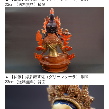
23cm【送料無料】横側
▲ 【仏像】緑多羅菩薩（グリーンターラ） 銅製
23cm【送料無料】背面