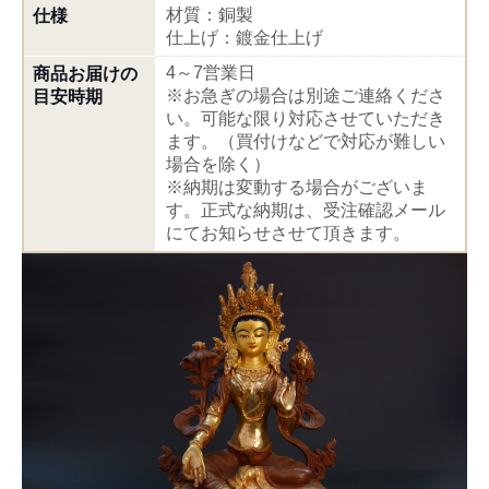
材質：銅製
仕様
仕上げ：鍍金仕上げ
4～7営業日
商品お届けの
※お急ぎの場合は別途ご連絡くださ
目安時期
い。可能な限り対応させていただき
ます。（買付けなどで対応が難しい
場合を除く）
※納期は変動する場合がございま
す。正式な納期は、受注確認メール
にてお知らせさせて頂きます。