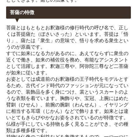
菩薩の特徴
菩薩とはもともとお釈迦様の修行時代の呼び名で、正し
くは菩提薩た（ぼさいさった）といいます。菩提は「悟
り」、薩たは「衆生」の意味で、悟りを求める衆生とい
うのが原義です。
すでに如来になる力があるのに、あえてならずに衆生の
近くで働き、如来の補佐役を務め、有能なアシスタント
として活躍します。釈迦三尊や、阿弥陀三尊など二菩薩
が如来に従います。
お姿としては成道前のお釈迦様の王子時代をモデルとす
るため、古代インド時代のファッションが元になってい
るので、装飾品を多く身につけ、裳というスカートのよ
うな衣類を着ています。胸飾りや、宝冠、上腕にはめた
臂釧（ひせん）、前腕の腕釧（わんせん）、イヤリング
に相当する耳環（じかん）などで飾ります。如来とは違
いとてもきらびやかなお姿をされているのが特徴です。
仏様が手にしている持物も多く見ることができ、その種
類は多種多様です。
持物は仏像のご利益などを象徴するもので、一つ一つに