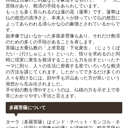
意味があり、救済の手段をあらわしています。
もっとも多く見られるのは蓮の花（蓮華）です。蓮華は
仏の慈悲の清浄さと、本来人々が持っていて仏の慈悲に
よってあらわれる清らかな心の象徴とされているからで
す。
如来像ではいなかった多面多臂像もあり、それだけ救済
のための多くの手段があることを表します。
菩薩は大乗仏教の「上求菩提・下化衆生」（じょうくぼ
だい・げけしゅじょう）といった、悟りを求めるのと同
時に現実に衆生を救済することにも力を出すといったテ
ーマに則り、人々の生活に密着する形でいろいろな救済
の方法を講じてくれます。したがってできるだけ多くの
人々を助けるには。顔や手も沢山あった方が良いという
発想から生み出されました。
手や顔の数を増やすというのは、仏様の力を示す上で非
常にわかりやすい手法と言えます。
多羅菩薩について
ターラ（多羅菩薩）はインド・チベット・モンゴル・ネ
パール・中国など密教が伝播した諸地域で、観音菩薩や