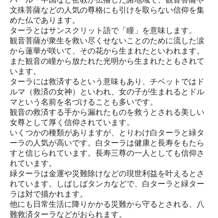
文殊菩薩などの人気の尊格にも引けを取らない信仰を集
めた仏であります。
ターラとはサンスクリット語で「瞳」を意味します。
観音菩薩が衆生を救い尽くせないことのために流した涙
から蓮華が咲いて、その花から生まれたといわれます。
また観音の瞳から放たれた光明から生まれたともされて
います。
ターラには救済するという意味もあり、チベットではド
ルマ（救済の女神）といわれ、女の子が生まれるとドル
マという名前を名づけることも多いです。
観音の救済する手から漏れたものを救うとされる美しい
女尊として厚く信仰されています。
いくつかの種類がありますが、とりわけ白ターラと緑タ
ーラの人気が高いです。白ターラは健康と長寿をもたら
すと信じられています。長寿三尊の一人としても信仰さ
れています。
緑ターラは金運や災難除けなどの現世利益を叶えるとさ
れています。しばしばタンカなどで、白ターラと緑ター
ラは対で描かれます。
他にも日常生活に降りかかる災難から守るとされる、八
難救済ターラなどがおられます。