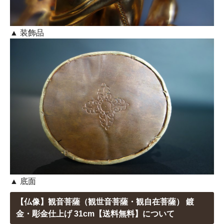
▲ 装飾品
▲ 底面
【仏像】観音菩薩（観世音菩薩・観自在菩薩） 鍍
金・彫金仕上げ 31cm【送料無料】について