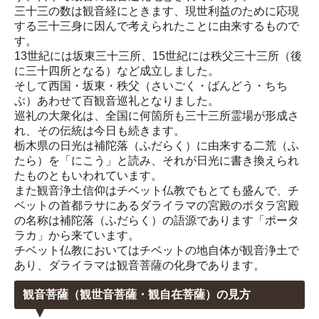
三十三の数は観音経にときます、現世利益のために応現
する三十三身に因んで考えられたことに由来するもので
す。
13世紀には坂東三十三所、15世紀には秩父三十三所（後
に三十四所となる）など成立しました。
そして西国・坂東・秩父（さいごく・ばんどう・ちち
ぶ）あわせて百観音巡礼となりました。
巡礼の大衆化は、全国に何箇所も三十三所霊場が形成さ
れ、その伝統は今日も続きます。
栃木県の日光は補陀落（ふだらく）に由来する二荒（ふ
たら）を「にこう」と読み、それが日光に書き換えられ
たものともいわれています。
また観音浄土信仰はチベット仏教でもとても盛んで、チ
ベットの首都ラサにあるダライラマの宮殿のポタラ宮殿
の名称は補陀落（ふだらく）の語源であります「ポータ
ラカ」から来ています。
チベット仏教においてはチベットの地自体が観音浄土で
あり、ダライラマは観音菩薩の化身であります。
観音菩薩（観世音菩薩・観自在菩薩）の見方