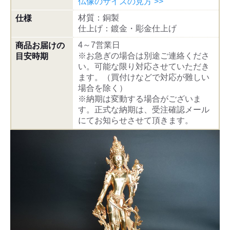
仏像のサイズの見方 >>
材質：銅製
仕様
仕上げ：鍍金・彫金仕上げ
4～7営業日
商品お届けの
※お急ぎの場合は別途ご連絡くださ
目安時期
い。可能な限り対応させていただき
ます。（買付けなどで対応が難しい
場合を除く）
※納期は変動する場合がございま
す。正式な納期は、受注確認メール
にてお知らせさせて頂きます。