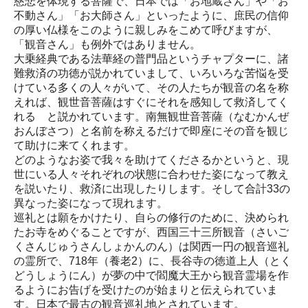
慈悲を体現する菩薩で、日本では「お地蔵さん」や「お
不動さん」「お大師さん」といったように、庶民の信仰
の厚い仏様をこのように親しみをこめて呼びますが、
「観音さん」も例外ではありません。
大乗経典である法華経の普門品というチャプターに、諸
難救済の功徳が説かれていまして、いろいろな苦悩を受
けている多くの人々がいて、その人たちが観音の名を称
えれば、観世音菩薩はすぐにそれを感知して救済してく
れる と説かれています。南無観世音菩薩（なむかんぜ
おんぼさつ）と名前を称えるだけで即座にその音を観じ
て助けに来てくれます。
どのようなお姿で我々を助けてくださるかというと、現
世にいる人々それぞれの状態に合わせた姿になって教え
を説いたり、救済に出現したりします。そして合計33の
異なった姿になって現れます。
巡礼とは願をかけたり、自らの修行のために、決められ
たお寺をめぐることですが、西国三十三所観音（さいご
くさんじゅうさんしょかんのん）は関西一円の観音巡礼
の霊所で、718年（養老2）に、長谷寺の徳道上人（とく
どうしょうにん）が夢の中で閻魔大王から観音霊場を作
るようにお告げを受けたのが始まりと伝えられていま
す。日本で最古の観音巡礼地とされています。