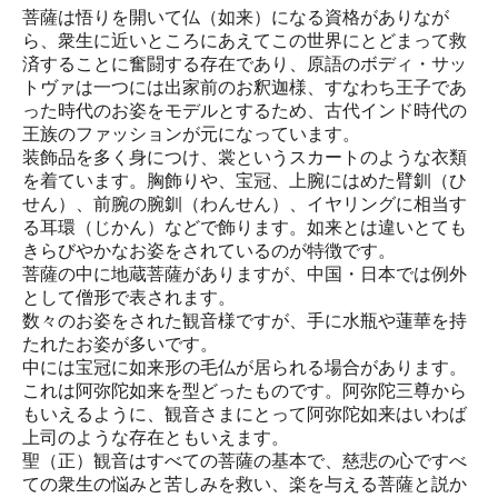
菩薩は悟りを開いて仏（如来）になる資格がありなが
ら、衆生に近いところにあえてこの世界にとどまって救
済することに奮闘する存在であり、原語のボディ・サッ
トヴァは一つには出家前のお釈迦様、すなわち王子であ
った時代のお姿をモデルとするため、古代インド時代の
王族のファッションが元になっています。
装飾品を多く身につけ、裳というスカートのような衣類
を着ています。胸飾りや、宝冠、上腕にはめた臂釧（ひ
せん）、前腕の腕釧（わんせん）、イヤリングに相当す
る耳環（じかん）などで飾ります。如来とは違いとても
きらびやかなお姿をされているのが特徴です。
菩薩の中に地蔵菩薩がありますが、中国・日本では例外
として僧形で表されます。
数々のお姿をされた観音様ですが、手に水瓶や蓮華を持
たれたお姿が多いです。
中には宝冠に如来形の毛仏が居られる場合があります。
これは阿弥陀如来を型どったものです。阿弥陀三尊から
もいえるように、観音さまにとって阿弥陀如来はいわば
上司のような存在ともいえます。
聖（正）観音はすべての菩薩の基本で、慈悲の心ですべ
ての衆生の悩みと苦しみを救い、楽を与える菩薩と説か