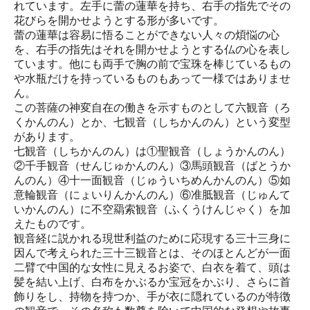
れています。左手に蕾の蓮華を持ち、右手の指先でその
花びらを開かせようとする形が多いです。
蕾の蓮華は容易に悟ることができない人々の煩悩の心
を、右手の指先はそれを開かせようとする仏の心を表し
ています。他にも両手で胸の前で宝珠を棒じているもの
や水瓶だけを持っているものもあって一様ではありませ
ん。
この菩薩の神変自在の働きを示すものとして六観音（ろ
くかんのん）とか、七観音（しちかんのん）という変型
があります。
七観音（しちかんのん）は①聖観音（しょうかんのん）
②千手観音（せんじゅかんのん）③馬頭観音（ばとうか
んのん）④十一面観音（じゅういちめんかんのん）⑤如
意輪観音（にょいりんかんのん）⑥准胝観音（じゅんて
いかんのん）に不空羂索観音（ふくうけんじゃく）を加
えたものです。
観音経に説かれる現世利益のために応現する三十三身に
因んで考えられた三十三観音とは、そのほとんどが一面
二臂で中国的な女性に見えるお姿で、白衣を着て、頭は
髪を結い上げ、白布をかぶるか宝冠をかぶり、さらに首
飾りをし、持物を持つか、手が衣に隠れているのが特徴