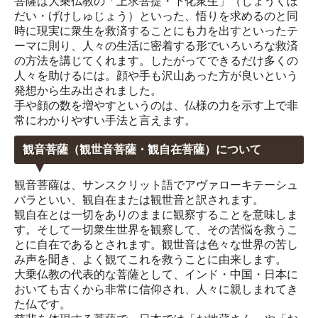
菩薩は大乗仏教の「上求菩提・下化衆生」（じょうくぼ
だい・げけしゅじょう）といった、悟りを求めるのと同
時に現実に衆生を救済することにも力を出すといったテ
ーマに則り、人々の生活に密着する形でいろいろな救済
の方法を講じてくれます。したがってできるだけ多くの
人々を助けるには。顔や手も沢山あった方が良いという
発想から生み出されました。
手や顔の数を増やすというのは、仏様の力を示す上で非
常にわかりやすい手法と言えます。
観音菩薩（観世音菩薩・観自在菩薩）について
観音菩薩は、サンスクリット語でアヴァローキテーシュ
バラといい、観自在または観世音と訳されます。
観自在とは一切をありのままに観察することを意味しま
す。そして一切衆生世界を観察して、その苦悩を救うこ
とに自在であるとされます。観世音は色々な世界の苦し
み声を聞き、よく観てこれを救うことに由来します。
大乗仏教の代表的な菩薩として、インド・中国・日本に
おいても古くから非常に信仰され、人々に親しまれてき
た仏です。