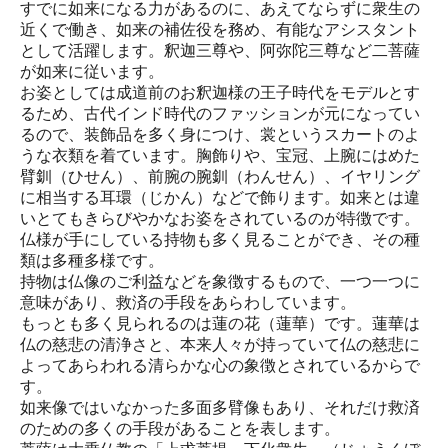
すでに如来になる力があるのに、あえてならずに衆生の
近くで働き、如来の補佐役を務め、有能なアシスタント
として活躍します。釈迦三尊や、阿弥陀三尊など二菩薩
が如来に従います。
お姿としては成道前のお釈迦様の王子時代をモデルとす
るため、古代インド時代のファッションが元になってい
るので、装飾品を多く身につけ、裳というスカートのよ
うな衣類を着ています。胸飾りや、宝冠、上腕にはめた
臂釧（ひせん）、前腕の腕釧（わんせん）、イヤリング
に相当する耳環（じかん）などで飾ります。如来とは違
いとてもきらびやかなお姿をされているのが特徴です。
仏様が手にしている持物も多く見ることができ、その種
類は多種多様です。
持物は仏像のご利益などを象徴するもので、一つ一つに
意味があり、救済の手段をあらわしています。
もっとも多く見られるのは蓮の花（蓮華）です。蓮華は
仏の慈悲の清浄さと、本来人々が持っていて仏の慈悲に
よってあらわれる清らかな心の象徴とされているからで
す。
如来像ではいなかった多面多臂像もあり、それだけ救済
のための多くの手段があることを表します。