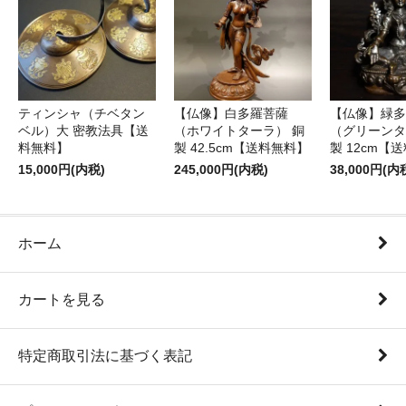
ティンシャ（チベタン
【仏像】白多羅菩薩
【仏像】緑多
ベル）大 密教法具【送
（ホワイトターラ） 銅
（グリーンタ
料無料】
製 42.5cm【送料無料】
製 12cm【
15,000円(内税)
245,000円(内税)
38,000円(内
ホーム
カートを見る
特定商取引法に基づく表記