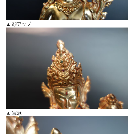
▲ 顔アップ
▲ 宝冠