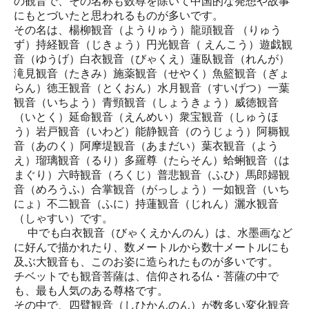
の観音で、その名称も数尊を除いて中国的な発想や故事
にもとづいたと思われるものが多いです。
その名は、楊柳観音（ようりゅう）龍頭観音 （りゅう
ず）持経観音（じきょう）円光観音（ えんこう）遊戯観
音（ゆうげ）白衣観音（びゃくえ）蓮臥観音（れんが）
滝見観音（たきみ）施薬観音（せやく）魚籃観音（ぎょ
らん）徳王観音（とくおん）水月観音（すいげつ）一葉
観音（いちよう）青頸観音（しょうきょう）威徳観音
（いとく）延命観音（えんめい）衆宝観音（しゅうほ
う）岩戸観音（いわど）能静観音（のうじょう）阿耨観
音（あのく）阿摩堤観音（あまだい）葉衣観音（よう
え）瑠璃観音（るり）多羅尊（たらそん）蛤蜊観音（は
まぐり）六時観音（ろくじ）普悲観音（ふひ）馬郎婦観
音（めろうふ）合掌観音（がっしょう）一如観音（いち
にょ）不二観音（ふに）持蓮観音（じれん）灑水観音
（しゃすい）です。
中でも白衣観音（びゃくえかんのん）は、水墨画など
に好んで描かれたり、数メートルから数十メートルにも
及ぶ大観音も、このお姿に造られたものが多いです。
チベットでも観音菩薩は、信仰される仏・菩薩の中で
も、最も人気のある尊格です。
その中で、四臂観音（しひかんのん）が数多い変化観音