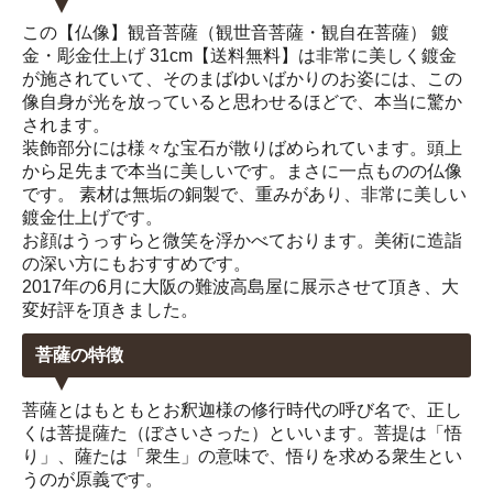
この【仏像】観音菩薩（観世音菩薩・観自在菩薩） 鍍
金・彫金仕上げ 31cm【送料無料】は非常に美しく鍍金
が施されていて、そのまばゆいばかりのお姿には、この
像自身が光を放っていると思わせるほどで、本当に驚か
されます。
装飾部分には様々な宝石が散りばめられています。頭上
から足先まで本当に美しいです。まさに一点ものの仏像
です。 素材は無垢の銅製で、重みがあり、非常に美しい
鍍金仕上げです。
お顔はうっすらと微笑を浮かべております。美術に造詣
の深い方にもおすすめです。
2017年の6月に大阪の難波高島屋に展示させて頂き、大
変好評を頂きました。
菩薩の特徴
菩薩とはもともとお釈迦様の修行時代の呼び名で、正し
くは菩提薩た（ぼさいさった）といいます。菩提は「悟
り」、薩たは「衆生」の意味で、悟りを求める衆生とい
うのが原義です。