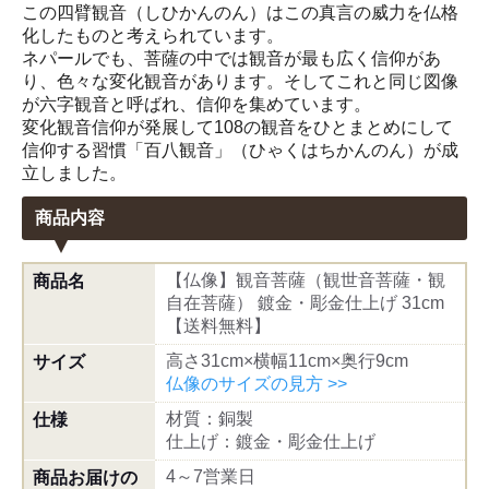
この四臂観音（しひかんのん）はこの真言の威力を仏格
化したものと考えられています。
ネパールでも、菩薩の中では観音が最も広く信仰があ
り、色々な変化観音があります。そしてこれと同じ図像
が六字観音と呼ばれ、信仰を集めています。
変化観音信仰が発展して108の観音をひとまとめにして
信仰する習慣「百八観音」（ひゃくはちかんのん）が成
立しました。
商品内容
【仏像】観音菩薩（観世音菩薩・観
商品名
自在菩薩） 鍍金・彫金仕上げ 31cm
【送料無料】
高さ31cm×横幅11cm×奥行9cm
サイズ
仏像のサイズの見方 >>
材質：銅製
仕様
仕上げ：鍍金・彫金仕上げ
4～7営業日
商品お届けの