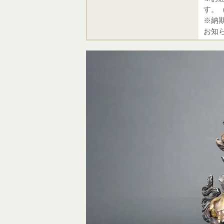
す。
※納
お知