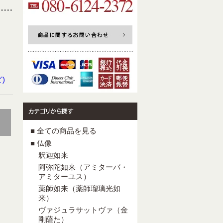
)
■ 全ての商品を見る
■ 仏像
釈迦如来
阿弥陀如来（アミターバ・
アミターユス）
薬師如来（薬師瑠璃光如
来）
ヴァジュラサットヴァ（金
剛薩た）