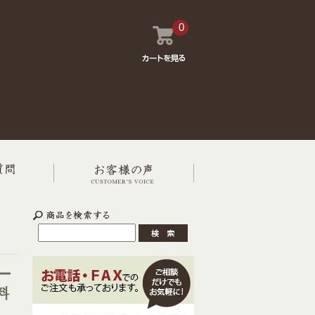
0
ー
料