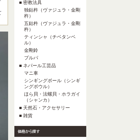
■ 密教法具
独鈷杵（ヴァジュラ・金剛
て
杵）
五鈷杵（ヴァジュラ・金剛
杵）
ティンシャ（チベタンベ
ル）
金剛鈴
プルパ
■ ネパール工芸品
マニ車
シンギングボール（シンギ
ングボウル）
ほら貝・法螺貝・ホラガイ
（シャンカ）
■ 天然石・アクセサリー
■ 雑貨