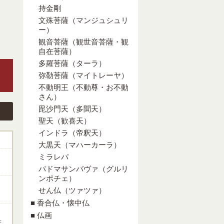
持金剛
文殊菩薩（マンジュシュリ
ー）
観音菩薩（観世音菩薩・観
自在菩薩）
多羅菩薩（ターラ）
弥勒菩薩（マイトレーヤ）
不動明王（不動尊・お不動
さん）
毘沙門天（多聞天）
聖天（歓喜天）
インドラ（帝釈天）
大黒天（マハーカーラ）
ミラレパ
パドマサンバヴァ（グルリ
ンポチェ）
せん仏（ツァツァ）
■ 香合仏・懐中仏
■ 仏画
ま