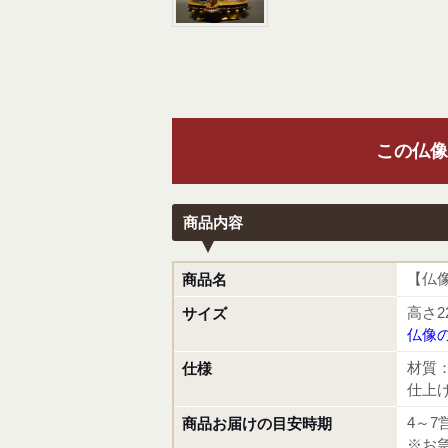
この仏像
商品内容
【仏
商品名
高さ2
サイズ
仏像の
材質
仕様
仕上
4～7
商品お届けの目安時期
※お