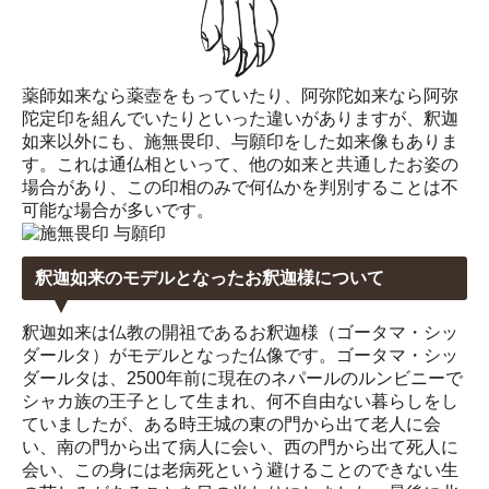
薬師如来なら薬壺をもっていたり、阿弥陀如来なら阿弥
陀定印を組んでいたりといった違いがありますが、釈迦
如来以外にも、施無畏印、与願印をした如来像もありま
す。これは通仏相といって、他の如来と共通したお姿の
場合があり、この印相のみで何仏かを判別することは不
可能な場合が多いです。
釈迦如来のモデルとなったお釈迦様について
釈迦如来は仏教の開祖であるお釈迦様（ゴータマ・シッ
ダールタ）がモデルとなった仏像です。ゴータマ・シッ
ダールタは、2500年前に現在のネパールのルンビニーで
シャカ族の王子として生まれ、何不自由ない暮らしをし
ていましたが、ある時王城の東の門から出て老人に会
い、南の門から出て病人に会い、西の門から出て死人に
会い、この身には老病死という避けることのできない生