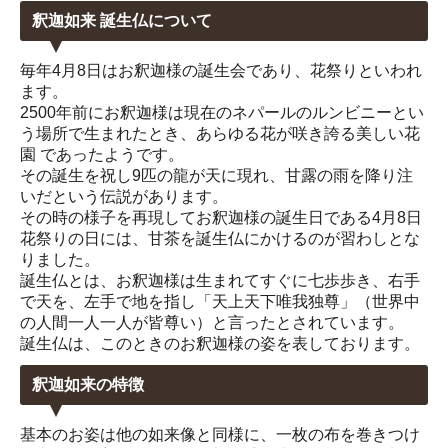
釈迦如来 誕生仏について
毎年4月8日はお釈迦様の誕生会であり、花祭りといわれ
ます。
2500年前にお釈迦様は現在のネパールのルンビニーとい
う場所で生まれたとき、あらゆる花が咲き誇る美しい花
園 であったようです。
その誕生を祝し9匹の龍が天に現れ、甘露の雨を降り注
いだという伝説があります。
その時の様子を再現してお釈迦様の誕生日である4月8日
花祭りの日には、甘茶を誕生仏にかけるのが習わしとな
りました。
誕生仏とは、お釈迦様は生まれてすぐに七歩歩き、右手
で天を、左手で地を指し「天上天下唯我独尊」（世界中
の人間一人一人が皆尊い）と言ったとされています。
誕生仏は、このときのお釈迦様の姿を表しております。
釈迦如来の特徴
基本のお姿は他の如来像と同様に、一枚の布を巻きつけ