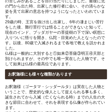
の苦しみがあることを目の当たりにしました。最後に北
の門から出た時、出家した修行者に会い、その清らかな
姿を見て出家の意志を持つようになったといわれていま
す。
29歳の時、王宮を抜け出し出家し、6年の凄まじい苦行
をした後、難行苦行では悟ることができないと知って、
現在のインド、ブッダガヤーの菩提樹の下で深い瞑想に
入りついに悟りを開き、仏陀・目覚めた人となったので
す。以後、80歳で入滅されるまで各地で教えを説かれま
した。
仏様は一般的に大別すると①如来②菩薩③明王④天部と
別けられますが、その中でも唯一実在した人物です。そ
して如来は仏様の最高位であります。
お釈迦様にも様々な種類があります
お釈迦様（ゴータマ・シッダールタ）は実在した人物と
いうことで、歴史的な偉人として捉えられる事も多く、
誕生されてから入滅（亡くなられる時）までの人生の大
きな節目に合わせて、それを表現する仏像が作られてい
ます。