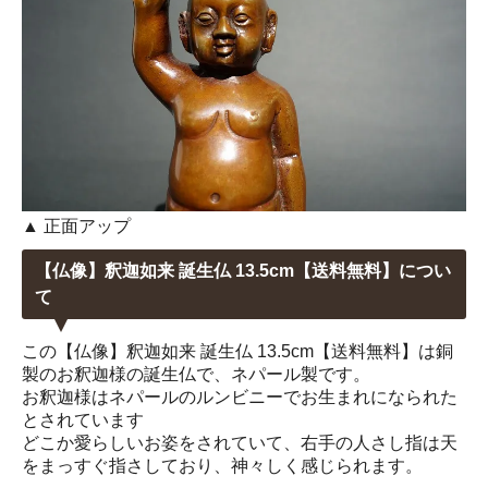
▲ 正面アップ
【仏像】釈迦如来 誕生仏 13.5cm【送料無料】につい
て
この【仏像】釈迦如来 誕生仏 13.5cm【送料無料】は銅
製のお釈迦様の誕生仏で、ネパール製です。
お釈迦様はネパールのルンビニーでお生まれになられた
とされています
どこか愛らしいお姿をされていて、右手の人さし指は天
をまっすぐ指さしており、神々しく感じられます。