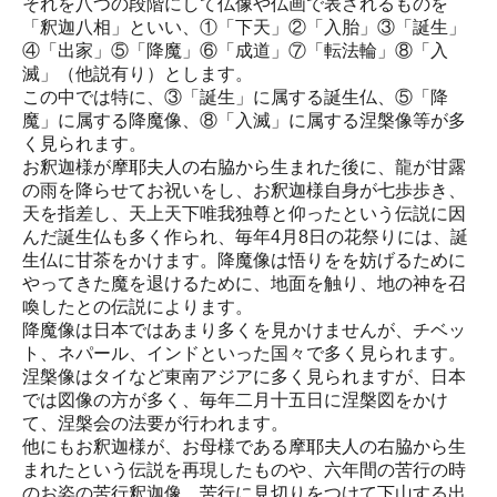
それを八つの段階にして仏像や仏画で表されるものを
「釈迦八相」といい、①「下天」②「入胎」③「誕生」
④「出家」⑤「降魔」⑥「成道」⑦「転法輪」⑧「入
滅」（他説有り）とします。
この中では特に、③「誕生」に属する誕生仏、⑤「降
魔」に属する降魔像、⑧「入滅」に属する涅槃像等が多
く見られます。
お釈迦様が摩耶夫人の右脇から生まれた後に、龍が甘露
の雨を降らせてお祝いをし、お釈迦様自身が七歩歩き、
天を指差し、天上天下唯我独尊と仰ったという伝説に因
んだ誕生仏も多く作られ、毎年4月8日の花祭りには、誕
生仏に甘茶をかけます。降魔像は悟りをを妨げるために
やってきた魔を退けるために、地面を触り、地の神を召
喚したとの伝説によります。
降魔像は日本ではあまり多くを見かけませんが、チベッ
ト、ネパール、インドといった国々で多く見られます。
涅槃像はタイなど東南アジアに多く見られますが、日本
では図像の方が多く、毎年二月十五日に涅槃図をかけ
て、涅槃会の法要が行われます。
他にもお釈迦様が、お母様である摩耶夫人の右脇から生
まれたという伝説を再現したものや、六年間の苦行の時
のお姿の苦行釈迦像、苦行に見切りをつけて下山する出