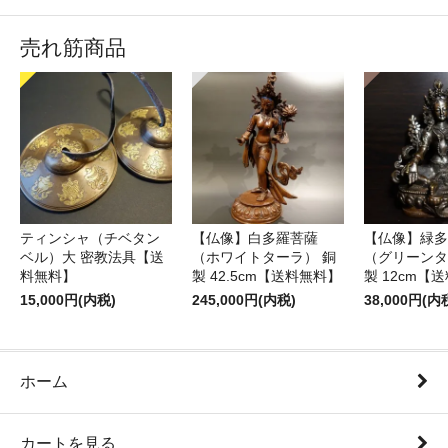
売れ筋商品
ティンシャ（チベタン
【仏像】白多羅菩薩
【仏像】緑多
ベル）大 密教法具【送
（ホワイトターラ） 銅
（グリーンタ
料無料】
製 42.5cm【送料無料】
製 12cm【
15,000円(内税)
245,000円(内税)
38,000円(内
ホーム
カートを見る