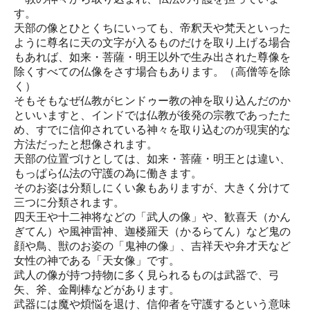
す。
天部の像とひとくちにいっても、帝釈天や梵天といった
ように尊名に天の文字が入るものだけを取り上げる場合
もあれば、如来・菩薩・明王以外で生み出された尊像を
除くすべての仏像をさす場合もあります。（高僧等を除
く）
そもそもなぜ仏教がヒンドゥー教の神を取り込んだのか
といいますと、インドでは仏教が後発の宗教であったた
め、すでに信仰されている神々を取り込むのが現実的な
方法だったと想像されます。
天部の位置づけとしては、如来・菩薩・明王とは違い、
もっぱら仏法の守護の為に働きます。
そのお姿は分類しにくい象もありますが、大きく分けて
三つに分類されます。
四天王や十二神将などの「武人の像」や、歓喜天（かん
ぎてん）や風神雷神、迦楼羅天（かるらてん）など鬼の
顔や鳥、獣のお姿の「鬼神の像」、吉祥天や弁才天など
女性の神である「天女像」です。
武人の像が持つ持物に多く見られるものは武器で、弓
矢、斧、金剛棒などがあります。
武器には魔や煩悩を退け、信仰者を守護するという意味