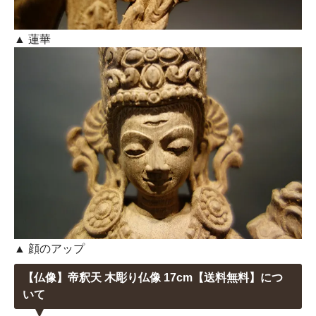
▲ 蓮華
▲ 顔のアップ
【仏像】帝釈天 木彫り仏像 17cm【送料無料】につ
いて