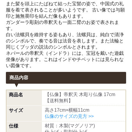
また髪を頭上にたばねて結った宝髻の姿で、中国式の礼
服を着て表されることが多いようです。 古い像では与願
印と施無畏印を結んだ像もあります。
ガンダーラ彫刻の帝釈天も一面二臂のお姿で表されま
す。
白い法螺貝を維持する姿もあり、法螺貝は、純白で清浄
のシンボルで、奏でる音は法音を表します。また法輪と
同じくブッダの説法のシンボルとされます。
ネパールの帝釈天（インドラ）には、宝冠を戴いた遊戯
坐像があります。これはインドやチベットには見られな
い図像です。
商品内容
【仏像】帝釈天 木彫り仏像 17cm
商品名
【送料無料】
高さ17cm×横幅11cm
サイズ
仏像のサイズの見方 >>
材質：木製(マグノリア)
仕様
仕上げ：彫刻仕上げ