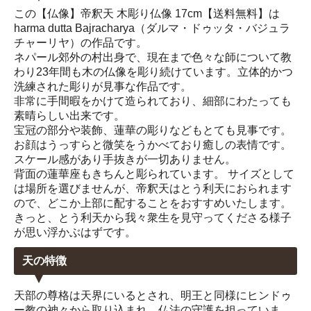
この【仏像】帝釈天 木彫り仏像 17cm【送料無料】は
harma dutta Bajracharya（ダルマ・ドゥッタ・バジュラ
チャーリヤ）の作品です。
ネパール郊外の村出身で、現在まで色々な師について教
わり23年間も木の仏像を彫り続けています。立体的かつ
洗練された彫りが見事な作品です。
非常に手間暇をかけて造られており、細部にわたっても
素晴らしい出来です。
宝冠の部分や装飾、蓮華の彫りなどもとても見事です。
お顔はうっすらと微笑をうかべており癒しの表情です。
スケール感があり手抜きが一切ありません。
背面の蓮華座もきちんと彫られています。 サイズとして
は場所を選びませんが、帝釈天はとう利天におられます
ので、どこか上部に配することをおすすめいたします。
きっと、とう利天から我々衆生を見守ってくださる様子
が思い浮かぶはずです。
天の特徴
天部の尊格は天界にいるとされ、明王と同様にヒンドゥ
ー教の神々から取り込まれ、仏法の守護を担っていま