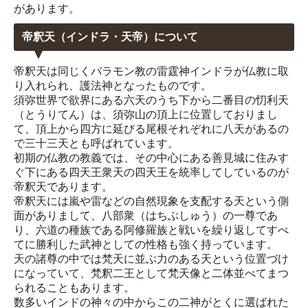
があります。
帝釈天（インドラ・天帝）について
帝釈天は同じくバラモン教の雷霆神インドラが仏教に取
り入れられ、護法神となったものです。
須弥世界で欲界にある六天のうち下から二番目の忉利天
（とうりてん）は、須弥山の頂上に位置しておりまし
て、頂上から四方に延びる尾根それぞれに八天があるの
で三十三天とも呼ばれています。
初期の仏教の教義では、その中心にある善見城に住みす
ぐ下にある四天王衆天の四天王を統率してしているのが
帝釈天であります。
帝釈天には嵐や雷などの自然現象を支配する天という側
面がありまして、八部衆（はちぶしゅう）の一尊であ
り、六道の種族である阿修羅族と戦いを繰り返してすべ
てに勝利した武神としての性格も強く持っています。
天の諸尊の中では梵天に並ぶ力のある天という位置づけ
になっていて、梵釈二王として梵天像と二体並べてまつ
られることもあります。
数多いインドの神々の中からこの二神がとくに選ばれた