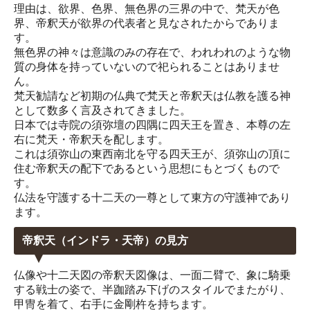
理由は、欲界、色界、無色界の三界の中で、梵天が色
界、帝釈天が欲界の代表者と見なされたからでありま
す。
無色界の神々は意識のみの存在で、われわれのような物
質の身体を持っていないので祀られることはありませ
ん。
梵天勧請など初期の仏典で梵天と帝釈天は仏教を護る神
として数多く言及されてきました。
日本では寺院の須弥壇の四隅に四天王を置き、本尊の左
右に梵天・帝釈天を配します。
これは須弥山の東西南北を守る四天王が、須弥山の頂に
住む帝釈天の配下であるという思想にもとづくもので
す。
仏法を守護する十二天の一尊として東方の守護神であり
ます。
帝釈天（インドラ・天帝）の見方
仏像や十二天図の帝釈天図像は、一面二臂で、象に騎乗
する戦士の姿で、半跏踏み下げのスタイルでまたがり、
甲冑を着て、右手に金剛杵を持ちます。