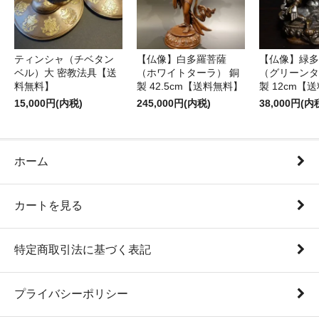
ティンシャ（チベタン
【仏像】白多羅菩薩
【仏像】緑多
ベル）大 密教法具【送
（ホワイトターラ） 銅
（グリーンタ
料無料】
製 42.5cm【送料無料】
製 12cm【
15,000円(内税)
245,000円(内税)
38,000円(内
ホーム
カートを見る
特定商取引法に基づく表記
プライバシーポリシー