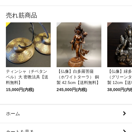
売れ筋商品
ティンシャ（チベタン
【仏像】白多羅菩薩
【仏像】緑多
ベル）大 密教法具【送
（ホワイトターラ） 銅
（グリーンタ
料無料】
製 42.5cm【送料無料】
製 12cm【
15,000円(内税)
245,000円(内税)
38,000円(内
ホーム
カートを見る