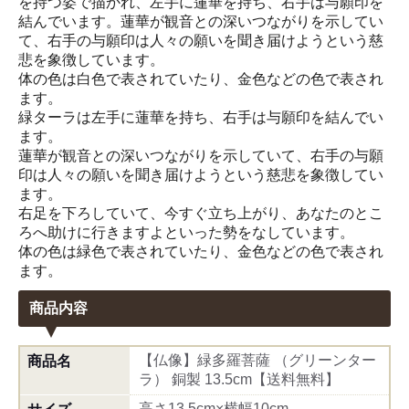
を持つ姿で描かれ、左手に蓮華を持ち、右手は与願印を
結んでいます。蓮華が観音との深いつながりを示してい
て、右手の与願印は人々の願いを聞き届けようという慈
悲を象徴しています。
体の色は白色で表されていたり、金色などの色で表され
ます。
緑ターラは左手に蓮華を持ち、右手は与願印を結んでい
ます。
蓮華が観音との深いつながりを示していて、右手の与願
印は人々の願いを聞き届けようという慈悲を象徴してい
ます。
右足を下ろしていて、今すぐ立ち上がり、あなたのとこ
ろへ助けに行きますよといった勢をなしています。
体の色は緑色で表されていたり、金色などの色で表され
ます。
商品内容
【仏像】緑多羅菩薩 （グリーンター
商品名
ラ） 銅製 13.5cm【送料無料】
高さ13.5cm×横幅10cm