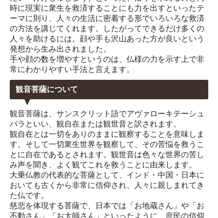
時に現実に衆生を救済することにも力を出すといったテ
ーマに則り、人々の生活に密着する形でいろいろな救済
の方法を講じてくれます。したがってできるだけ多くの
人々を助けるには。顔や手も沢山あった方が良いという
発想から生み出されました。
手や顔の数を増やすというのは、仏様の力を示す上で非
常にわかりやすい手法と言えます。
観音菩薩について
観音菩薩は、サンスクリット語でアヴァローキテーシュ
バラといい、観自在または観世音と訳されます。
観自在とは一切をありのままに観察することを意味しま
す。そして一切衆生世界を観察して、その苦悩を救うこ
とに自在であるとされます。観世音は色々な世界の苦し
み声を聞き、よく観てこれを救うことに由来します。
大乗仏教の代表的な菩薩として、インド・中国・日本に
おいても古くから非常に信仰され、人々に親しまれてき
た仏です。
慈悲を体現する菩薩で、日本では「お地蔵さん」や「お
不動さん」「お大師さん」といったように、庶民の信仰