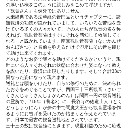
の厚い仏様をこのように親しみをこめて呼びますが、
「観音さん」も例外ではありません。
大乗経典である法華経の普門品というチャプターに、諸
難救済の功徳が説かれていまして、いろいろな苦悩を受
けている多くの人々がいて、その人たちが観音の名を称
えれば、観世音菩薩はすぐにそれを感知して救済してく
れる と説かれています。南無観世音菩薩（なむかんぜ
おんぼさつ）と名前を称えるだけで即座にその音を観じ
て助けに来てくれます。
どのようなお姿で我々を助けてくださるかというと、現
世にいる人々それぞれの状態に合わせた姿になって教え
を説いたり、救済に出現したりします。そして合計33の
異なった姿になって現れます。
巡礼とは願をかけたり、自らの修行のために、決められ
たお寺をめぐることですが、西国三十三所観音（さいご
くさんじゅうさんしょかんのん）は関西一円の観音巡礼
の霊所で、718年（養老2）に、長谷寺の徳道上人（とく
どうしょうにん）が夢の中で閻魔大王から観音霊場を作
るようにお告げを受けたのが始まりと伝えられていま
す。日本で最古の観音巡礼地とされています。
三十三の数は観音経にときます、現世利益のために応現