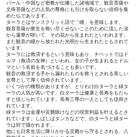
パール・中国など密教が伝播した諸地域で、観音菩薩や
文殊菩薩などの人気の尊格にも引けを取らない信仰を集
めた仏であります。
ターラとはサンスクリット語で「瞳」を意味します。
観音菩薩が衆生を救い尽くせないことのために流した涙
から蓮華が咲いて、その花から生まれたといわれます。
また観音の瞳から放たれた光明から生まれたともされて
います。
ターラには救済するという意味もあり、チベットではド
ルマ（救済の女神）といわれ、女の子が生まれるとドル
マという名前を名づけることも多いです。
観音の救済する手から漏れたものを救うとされる美しい
女尊として厚く信仰されています。
いくつかの種類がありますが、とりわけ白ターラと緑タ
ーラの人気が高いです。白ターラは健康と長寿をもたら
すと信じられています。長寿三尊の一人としても信仰さ
れています。
緑ターラは金運や災難除けなどの現世利益を叶えるとさ
れています。しばしばタンカなどで、白ターラと緑ター
ラは対で描かれます。
他にも日常生活に降りかかる災難から守るとされる、八