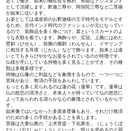
近くで働き、如来の補佐役を務め、有能なアシスタント
として活躍します。釈迦三尊や、阿弥陀三尊など二菩薩
が如来に従います。
お姿としては成道前のお釈迦様の王子時代をモデルとす
るため、古代インド時代のファッションが元になってい
るので、装飾品を多く身につけ、裳というスカートのよ
うな衣類を着ています。胸飾りや、宝冠、上腕にはめた
臂釧（ひせん）、前腕の腕釧（わんせん）、イヤリング
に相当する耳環（じかん）などで飾ります。如来とは違
いとてもきらびやかなお姿をされているのが特徴です。
仏様が手にしている持物も多く見ることができ、その種
類は多種多様です。
持物は仏像のご利益などを象徴するもので、一つ一つに
意味があり、救済の手段をあらわしています。
もっとも多く見られるのは蓮の花（蓮華）です。蓮華は
仏の慈悲の清浄さと、本来人々が持っていて仏の慈悲に
よってあらわれる清らかな心の象徴とされているからで
す。
如来像ではいなかった多面多臂像もあり、それだけ救済
のための多くの手段があることを表します。
菩薩は大乗仏教の「上求菩提・下化衆生」（じょうくぼ
だい・げけしゅじょう）といった、悟りを求めるのと同