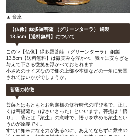
▲ 台座
【仏像】緑多羅菩薩 （グリーンターラ） 銅製
13.5cm【送料無料】について
この">【仏像】緑多羅菩薩 （グリーンターラ） 銅製
13.5cm【送料無料】は微笑みを浮かべ、我々に安らぎを
与えて下さる微笑を浮かべておられます
小さめのサイズなので棚の上部や本棚などの一角に安置
されてはいかがでしょうか。
菩薩の特徴
菩薩とはもともとお釈迦様の修行時代の呼び名で、正し
くは菩提薩た（ぼさいさった）といいます。菩提は「悟
り」、薩たは「衆生」の意味で、悟りを求める衆生とい
うのが原義です。
すでに如来になる力があるのに、あえてならずに衆生の