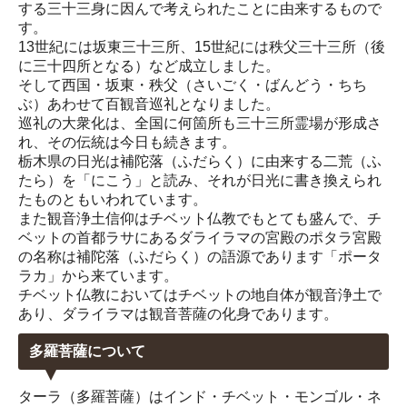
する三十三身に因んで考えられたことに由来するもので
す。
13世紀には坂東三十三所、15世紀には秩父三十三所（後
に三十四所となる）など成立しました。
そして西国・坂東・秩父（さいごく・ばんどう・ちち
ぶ）あわせて百観音巡礼となりました。
巡礼の大衆化は、全国に何箇所も三十三所霊場が形成さ
れ、その伝統は今日も続きます。
栃木県の日光は補陀落（ふだらく）に由来する二荒（ふ
たら）を「にこう」と読み、それが日光に書き換えられ
たものともいわれています。
また観音浄土信仰はチベット仏教でもとても盛んで、チ
ベットの首都ラサにあるダライラマの宮殿のポタラ宮殿
の名称は補陀落（ふだらく）の語源であります「ポータ
ラカ」から来ています。
チベット仏教においてはチベットの地自体が観音浄土で
あり、ダライラマは観音菩薩の化身であります。
多羅菩薩について
ターラ（多羅菩薩）はインド・チベット・モンゴル・ネ