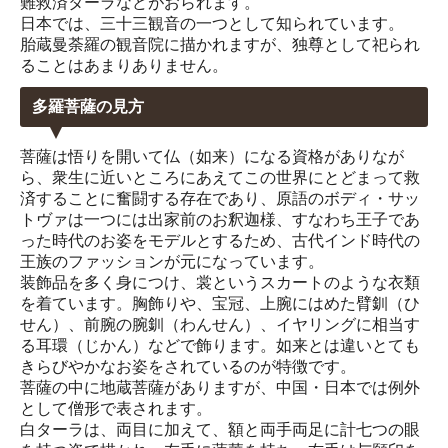
難救済ターラなどがおられます。
日本では、三十三観音の一つとして知られています。
胎蔵曼荼羅の観音院に描かれますが、独尊として祀られ
ることはあまりありません。
多羅菩薩の見方
菩薩は悟りを開いて仏（如来）になる資格がありなが
ら、衆生に近いところにあえてこの世界にとどまって救
済することに奮闘する存在であり、原語のボディ・サッ
トヴァは一つには出家前のお釈迦様、すなわち王子であ
った時代のお姿をモデルとするため、古代インド時代の
王族のファッションが元になっています。
装飾品を多く身につけ、裳というスカートのような衣類
を着ています。胸飾りや、宝冠、上腕にはめた臂釧（ひ
せん）、前腕の腕釧（わんせん）、イヤリングに相当す
る耳環（じかん）などで飾ります。如来とは違いとても
きらびやかなお姿をされているのが特徴です。
菩薩の中に地蔵菩薩がありますが、中国・日本では例外
として僧形で表されます。
白ターラは、両目に加えて、額と両手両足に計七つの眼