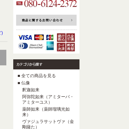
)
■ 全ての商品を見る
■ 仏像
釈迦如来
阿弥陀如来（アミターバ・
アミターユス）
薬師如来（薬師瑠璃光如
来）
ヴァジュラサットヴァ（金
剛薩た）