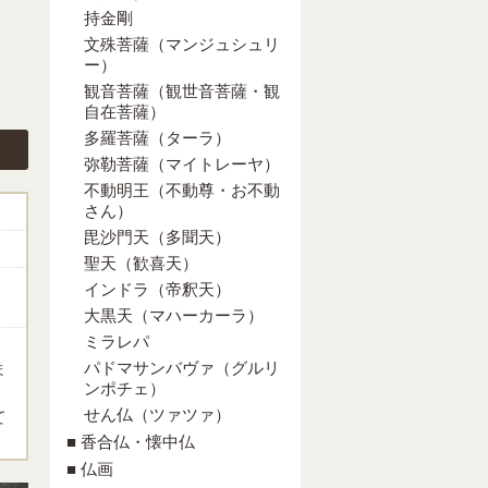
持金剛
文殊菩薩（マンジュシュリ
ー）
観音菩薩（観世音菩薩・観
自在菩薩）
多羅菩薩（ターラ）
弥勒菩薩（マイトレーヤ）
不動明王（不動尊・お不動
さん）
毘沙門天（多聞天）
聖天（歓喜天）
インドラ（帝釈天）
大黒天（マハーカーラ）
ミラレパ
パドマサンバヴァ（グルリ
ま
ンポチェ）
せん仏（ツァツァ）
て
■ 香合仏・懐中仏
■ 仏画