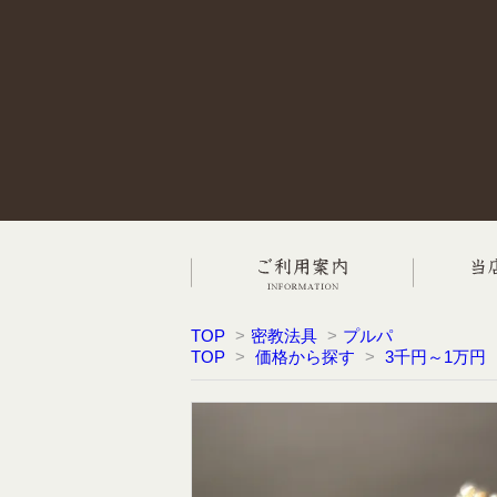
TOP
>
密教法具
>
プルパ
TOP
>
価格から探す
>
3千円～1万円