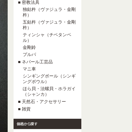
■ 密教法具
独鈷杵（ヴァジュラ・金剛
杵）
五鈷杵（ヴァジュラ・金剛
杵）
ティンシャ（チベタンベ
ル）
金剛鈴
プルパ
■ ネパール工芸品
マニ車
シンギングボール（シンギ
ングボウル）
ほら貝・法螺貝・ホラガイ
（シャンカ）
■ 天然石・アクセサリー
■ 雑貨