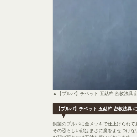
▲【プルパ】チベット 五鈷杵 密教法具 
【プルパ】チベット 五鈷杵 密教法具 
銅製のプルパに金メッキで仕上げられて
その恐ろしい顔はまさに魔をよせつけな