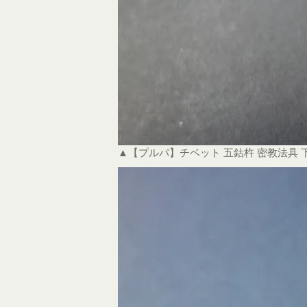
▲【プルパ】チベット 五鈷杵 密教法具 