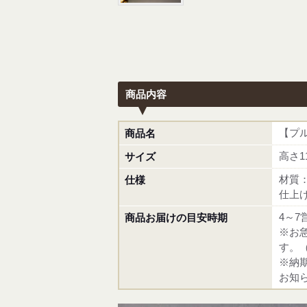
商品内容
【プ
商品名
高さ1
サイズ
材質
仕様
仕上
4～7
商品お届けの目安時期
※お
す。
※納
お知