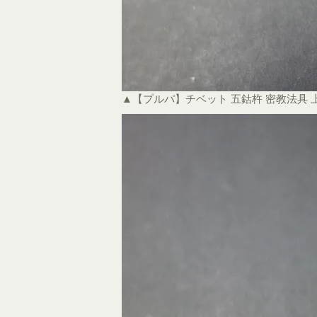
▲【プルパ】チベット 五鈷杵 密教法具 