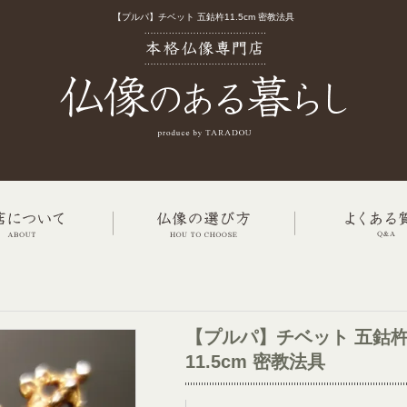
【プルパ】チベット 五鈷杵11.5cm 密教法具
【プルパ】チベット 五鈷
11.5cm 密教法具