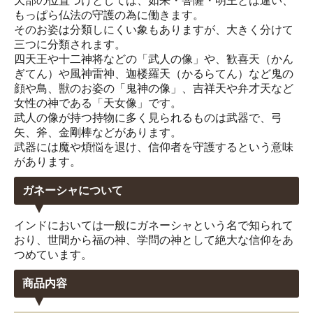
天部の位置づけとしては、如来・菩薩・明王とは違い、
もっぱら仏法の守護の為に働きます。
そのお姿は分類しにくい象もありますが、大きく分けて
三つに分類されます。
四天王や十二神将などの「武人の像」や、歓喜天（かん
ぎてん）や風神雷神、迦楼羅天（かるらてん）など鬼の
顔や鳥、獣のお姿の「鬼神の像」、吉祥天や弁才天など
女性の神である「天女像」です。
武人の像が持つ持物に多く見られるものは武器で、弓
矢、斧、金剛棒などがあります。
武器には魔や煩悩を退け、信仰者を守護するという意味
があります。
ガネーシャについて
インドにおいては一般にガネーシャという名で知られて
おり、世間から福の神、学問の神として絶大な信仰をあ
つめています。
商品内容