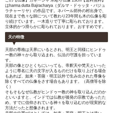
この【仏像】ガネーシャ 木彫り仏像 13cm【送料無料】
はharma dutta Bajracharya（ダルマ・ドゥッタ・バジュ
ラチャーリヤ）の作品です。ネパール郊外の村出身で、
現在まで色々な師について教わり23年間も木の仏像を彫
り続けています。一木造りで丁寧に彫られております。
立体的かつ滑らかに彫られております。おすすめです。
天の特徴
天部の尊格は天界にいるとされ、明王と同様にヒンドゥ
ー教の神々から取り込まれ、仏法の守護を担っていま
す。
天部の像とひとくちにいっても、帝釈天や梵天といった
ように尊名に天の文字が入るものだけを取り上げる場合
もあれば、如来・菩薩・明王以外で生み出された尊像を
除くすべての仏像をさす場合もあります。（高僧等を除
く）
そもそもなぜ仏教がヒンドゥー教の神を取り込んだのか
といいますと、インドでは仏教が後発の宗教であったた
め、すでに信仰されている神々を取り込むのが現実的な
方法だったと想像されます。