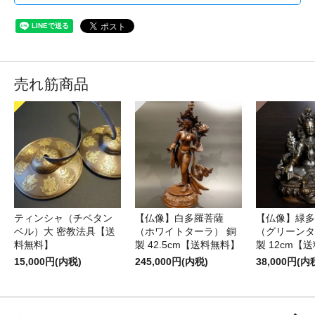
売れ筋商品
ティンシャ（チベタン
【仏像】白多羅菩薩
【仏像】緑多
ベル）大 密教法具【送
（ホワイトターラ） 銅
（グリーンタ
料無料】
製 42.5cm【送料無料】
製 12cm【
15,000円(内税)
245,000円(内税)
38,000円(内