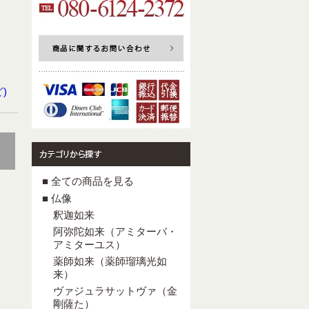
)
■ 全ての商品を見る
■ 仏像
釈迦如来
阿弥陀如来（アミターバ・
アミターユス）
薬師如来（薬師瑠璃光如
来）
ヴァジュラサットヴァ（金
剛薩た）