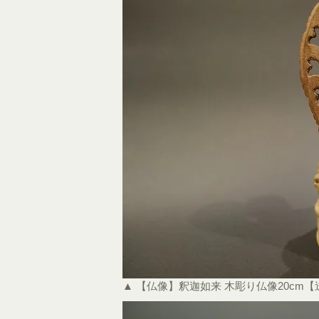
▲ 【仏像】釈迦如来 木彫り仏像20cm