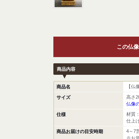
この仏像
商品内容
【仏像
商品名
高さ2
サイズ
仏像の
材質
仕様
仕上
4～7
商品お届けの目安時期
※お