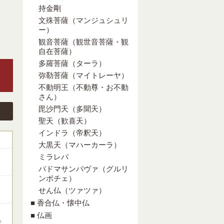
持金剛
文殊菩薩（マンジュシュリ
ー）
観音菩薩（観世音菩薩・観
自在菩薩）
多羅菩薩（ターラ）
弥勒菩薩（マイトレーヤ）
不動明王（不動尊・お不動
さん）
毘沙門天（多聞天）
聖天（歓喜天）
インドラ（帝釈天）
大黒天（マハーカーラ）
ミラレパ
パドマサンバヴァ（グルリ
ンポチェ）
せん仏（ツァツァ）
■ 香合仏・懐中仏
■ 仏画
ま