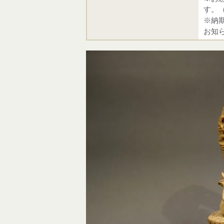
す。
※納
お知