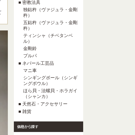
■ 密教法具
独鈷杵（ヴァジュラ・金剛
て
杵）
五鈷杵（ヴァジュラ・金剛
杵）
ティンシャ（チベタンベ
ル）
金剛鈴
プルパ
■ ネパール工芸品
マニ車
シンギングボール（シンギ
ングボウル）
ほら貝・法螺貝・ホラガイ
（シャンカ）
■ 天然石・アクセサリー
■ 雑貨