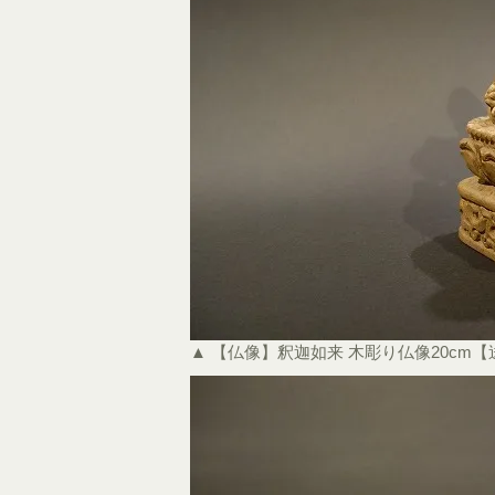
▲ 【仏像】釈迦如来 木彫り仏像20cm