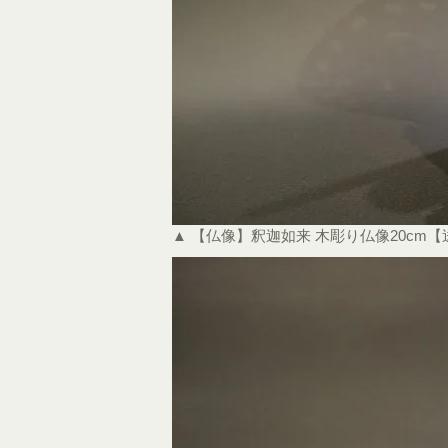
▲ 【仏像】釈迦如来 木彫り仏像20cm