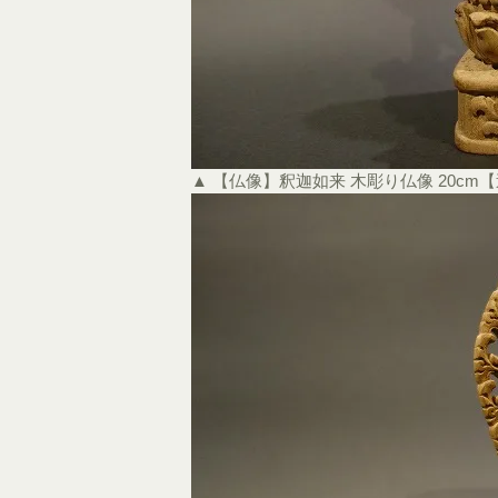
▲ 【仏像】釈迦如来 木彫り仏像 20cm