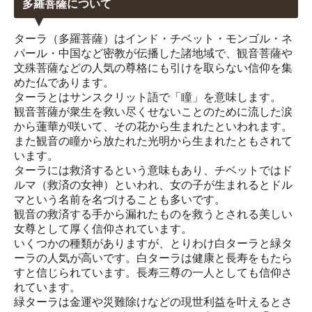
多羅菩薩について
ターラ（多羅菩薩）はインド・チベット・モンゴル・ネ
パール・中国など密教が伝播した諸地域で、観音菩薩や
文殊菩薩などの人気の尊格にも引けを取らない信仰を集
めた仏であります。
ターラとはサンスクリット語で「瞳」を意味します。
観音菩薩が衆生を救い尽くせないことのために流した涙
から蓮華が咲いて、その花から生まれたといわれます。
また観音の瞳から放たれた光明から生まれたともされて
います。
ターラには救済するという意味もあり、チベットではド
ルマ（救済の女神）といわれ、女の子が生まれるとドル
マという名前を名づけることも多いです。
観音の救済する手から漏れたものを救うとされる美しい
女尊として厚く信仰されています。
いくつかの種類がありますが、とりわけ白ターラと緑タ
ーラの人気が高いです。白ターラは健康と長寿をもたら
すと信じられています。長寿三尊の一人としても信仰さ
れています。
緑ターラは金運や災難除けなどの現世利益を叶えるとさ