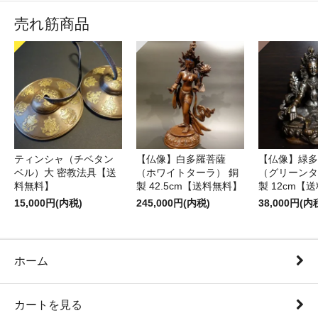
売れ筋商品
ティンシャ（チベタン
【仏像】白多羅菩薩
【仏像】緑多
ベル）大 密教法具【送
（ホワイトターラ） 銅
（グリーンタ
料無料】
製 42.5cm【送料無料】
製 12cm【
15,000円(内税)
245,000円(内税)
38,000円(内
ホーム
カートを見る