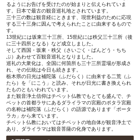
るようにお告げを受けたのが始まりと伝えられていま
す。日本で最古の観音巡礼地とされています。
三十三の数は観音経にときます、現世利益のために応現
する三十三身に因んで考えられたことに由来するもので
す。
13世紀には坂東三十三所、15世紀には秩父三十三所（後
に三十四所となる）など成立しました。
そして西国・坂東・秩父（さいごく・ばんどう・ちち
ぶ）あわせて百観音巡礼となりました。
巡礼の大衆化は、全国に何箇所も三十三所霊場が形成さ
れ、その伝統は今日も続きます。
栃木県の日光は補陀落（ふだらく）に由来する二荒（ふ
たら）を「にこう」と読み、それが日光に書き換えられ
たものともいわれています。
また観音浄土信仰はチベット仏教でもとても盛んで、チ
ベットの首都ラサにあるダライラマの宮殿のポタラ宮殿
の名称は補陀落（ふだらく）の語源であります「ポータ
ラカ」から来ています。
チベット仏教においてはチベットの地自体が観音浄土で
あり、ダライラマは観音菩薩の化身であります。