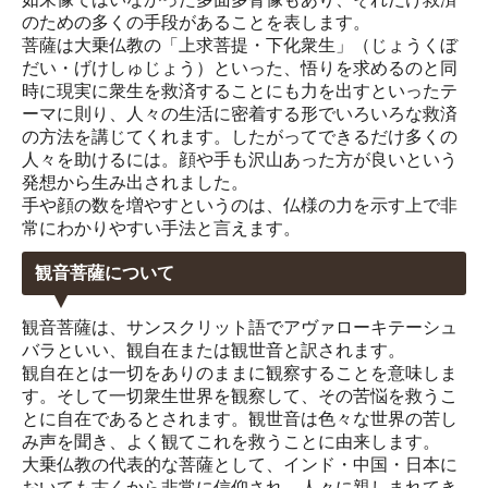
のための多くの手段があることを表します。
菩薩は大乗仏教の「上求菩提・下化衆生」（じょうくぼ
だい・げけしゅじょう）といった、悟りを求めるのと同
時に現実に衆生を救済することにも力を出すといったテ
ーマに則り、人々の生活に密着する形でいろいろな救済
の方法を講じてくれます。したがってできるだけ多くの
人々を助けるには。顔や手も沢山あった方が良いという
発想から生み出されました。
手や顔の数を増やすというのは、仏様の力を示す上で非
常にわかりやすい手法と言えます。
観音菩薩について
観音菩薩は、サンスクリット語でアヴァローキテーシュ
バラといい、観自在または観世音と訳されます。
観自在とは一切をありのままに観察することを意味しま
す。そして一切衆生世界を観察して、その苦悩を救うこ
とに自在であるとされます。観世音は色々な世界の苦し
み声を聞き、よく観てこれを救うことに由来します。
大乗仏教の代表的な菩薩として、インド・中国・日本に
おいても古くから非常に信仰され、人々に親しまれてき