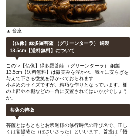
▲ 台座
【仏像】緑多羅菩薩 （グリーンターラ） 銅製
13.5cm【送料無料】について
この">【仏像】緑多羅菩薩 （グリーンターラ） 銅製
13.5cm【送料無料】は微笑みを浮かべ、我々に安らぎを
与えて下さる微笑を浮かべておられます
小さめのサイズですが、精巧な作りとなっています。棚
の上部や本棚などの一角に安置されてはいかがでしょう
か。
菩薩の特徴
菩薩とはもともとお釈迦様の修行時代の呼び名で、正し
くは菩提薩た（ぼさいさった）といいます。菩提は「悟