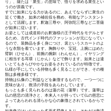
り」、薩たは「衆生」の意味で、悟りを求める衆生とい
うのが原義です。
すでに如来になる力があるのに、あえてならずに衆生の
近くで働き、如来の補佐役を務め、有能なアシスタント
として活躍します。釈迦三尊や、阿弥陀三尊など二菩薩
が如来に従います。
お姿としては成道前のお釈迦様の王子時代をモデルとす
るため、古代インド時代のファッションが元になってい
るので、装飾品を多く身につけ、裳というスカートのよ
うな衣類を着ています。胸飾りや、宝冠、上腕にはめた
臂釧（ひせん）、前腕の腕釧（わんせん）、イヤリング
に相当する耳環（じかん）などで飾ります。如来とは違
いとてもきらびやかなお姿をされているのが特徴です。
仏様が手にしている持物も多く見ることができ、その種
類は多種多様です。
持物は仏像のご利益などを象徴するもので、一つ一つに
意味があり、救済の手段をあらわしています。
もっとも多く見られるのは蓮の花（蓮華）です。蓮華は
仏の慈悲の清浄さと、本来人々が持っていて仏の慈悲に
よってあらわれる清らかな心の象徴とされているからで
す。
如来像ではいなかった多面多臂像もあり、それだけ救済