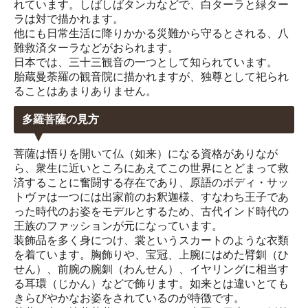
れています。しばしばタンカなどで、白ターラと緑ター
ラは対で描かれます。
他にも日常生活に降りかかる災難から守るとされる、八
難救済ターラなどがおられます。
日本では、三十三観音の一つとして知られています。
胎蔵曼荼羅の観音院に描かれますが、独尊として祀られ
ることはあまりありません。
多羅菩薩の見方
菩薩は悟りを開いて仏（如来）になる資格がありなが
ら、衆生に近いところにあえてこの世界にとどまって救
済することに奮闘する存在であり、原語のボディ・サッ
トヴァは一つには出家前のお釈迦様、すなわち王子であ
った時代のお姿をモデルとするため、古代インド時代の
王族のファッションが元になっています。
装飾品を多く身につけ、裳というスカートのような衣類
を着ています。胸飾りや、宝冠、上腕にはめた臂釧（ひ
せん）、前腕の腕釧（わんせん）、イヤリングに相当す
る耳環（じかん）などで飾ります。如来とは違いとても
きらびやかなお姿をされているのが特徴です。