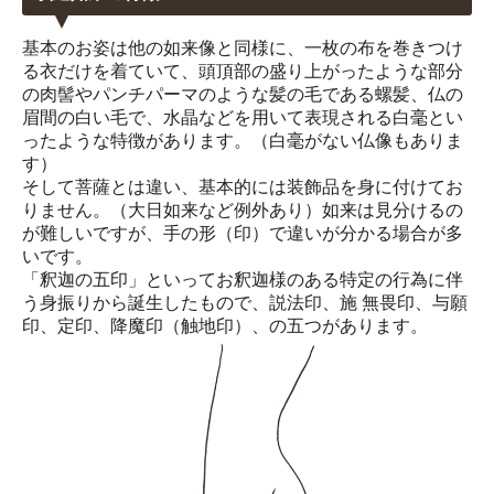
基本のお姿は他の如来像と同様に、一枚の布を巻きつけ
る衣だけを着ていて、頭頂部の盛り上がったような部分
の肉髻やパンチパーマのような髪の毛である螺髪、仏の
眉間の白い毛で、水晶などを用いて表現される白毫とい
ったような特徴があります。（白毫がない仏像もありま
す）
そして菩薩とは違い、基本的には装飾品を身に付けてお
りません。（大日如来など例外あり）如来は見分けるの
が難しいですが、手の形（印）で違いが分かる場合が多
いです。
「釈迦の五印」といってお釈迦様のある特定の行為に伴
う身振りから誕生したもので、説法印、施 無畏印、与願
印、定印、降魔印（触地印）、の五つがあります。