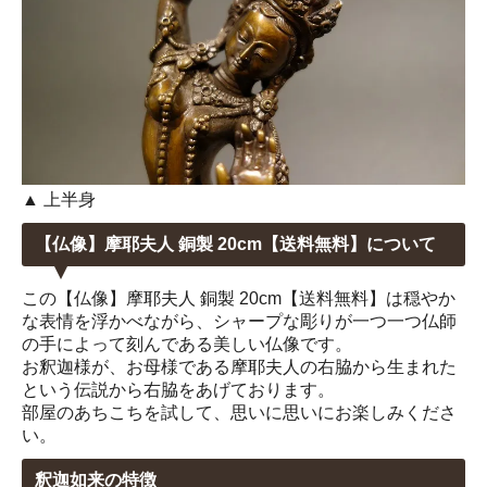
▲ 上半身
【仏像】摩耶夫人 銅製 20cm【送料無料】について
この【仏像】摩耶夫人 銅製 20cm【送料無料】は穏やか
な表情を浮かべながら、シャープな彫りが一つ一つ仏師
の手によって刻んである美しい仏像です。
お釈迦様が、お母様である摩耶夫人の右脇から生まれた
という伝説から右脇をあげております。
部屋のあちこちを試して、思いに思いにお楽しみくださ
い。
釈迦如来の特徴