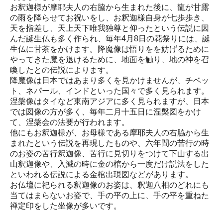
お釈迦様が摩耶夫人の右脇から生まれた後に、龍が甘露
の雨を降らせてお祝いをし、お釈迦様自身が七歩歩き、
天を指差し、天上天下唯我独尊と仰ったという伝説に因
んだ誕生仏も多く作られ、毎年4月8日の花祭りには、誕
生仏に甘茶をかけます。降魔像は悟りをを妨げるために
やってきた魔を退けるために、地面を触り、地の神を召
喚したとの伝説によります。
降魔像は日本ではあまり多くを見かけませんが、チベッ
ト、ネパール、インドといった国々で多く見られます。
涅槃像はタイなど東南アジアに多く見られますが、日本
では図像の方が多く、毎年二月十五日に涅槃図をかけ
て、涅槃会の法要が行われます。
他にもお釈迦様が、お母様である摩耶夫人の右脇から生
まれたという伝説を再現したものや、六年間の苦行の時
のお姿の苦行釈迦像、苦行に見切りをつけて下山する出
山釈迦像や、入滅の時に金の棺から一度だけ説法をした
といわれる伝説による金棺出現図などがあります。
お仏壇に祀られる釈迦像のお姿は、釈迦八相のどれにも
当てはまらないお姿で、手の平の上に、手の平を重ねた
禅定印をした坐像が多いです。