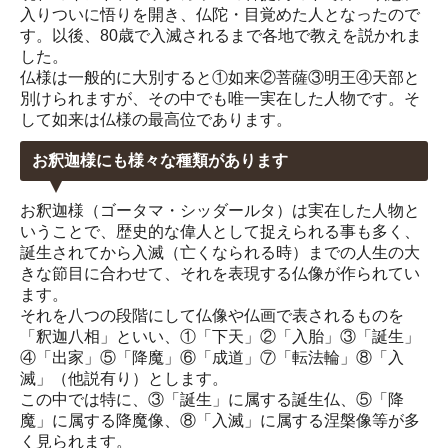
入りついに悟りを開き、仏陀・目覚めた人となったので
す。以後、80歳で入滅されるまで各地で教えを説かれま
した。
仏様は一般的に大別すると①如来②菩薩③明王④天部と
別けられますが、その中でも唯一実在した人物です。そ
して如来は仏様の最高位であります。
お釈迦様にも様々な種類があります
お釈迦様（ゴータマ・シッダールタ）は実在した人物と
いうことで、歴史的な偉人として捉えられる事も多く、
誕生されてから入滅（亡くなられる時）までの人生の大
きな節目に合わせて、それを表現する仏像が作られてい
ます。
それを八つの段階にして仏像や仏画で表されるものを
「釈迦八相」といい、①「下天」②「入胎」③「誕生」
④「出家」⑤「降魔」⑥「成道」⑦「転法輪」⑧「入
滅」（他説有り）とします。
この中では特に、③「誕生」に属する誕生仏、⑤「降
魔」に属する降魔像、⑧「入滅」に属する涅槃像等が多
く見られます。