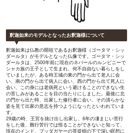
釈迦如来のモデルとなったお釈迦様について
釈迦如来は仏教の開祖であるお釈迦様（ゴータマ・シッ
ダールタ）がモデルとなった仏像です。ゴータマ・シッ
ダールタは、2500年前に現在のネパールのルンビニーで
シャカ族の王子として生まれ、何不自由ない暮らしをし
ていましたが、ある時王城の東の門から出て老人に会
い、南の門から出て病人に会い、西の門から出て死人に
会い、この身には老病死という避けることのできない生
の苦しみがあることを目の当たりにしました。最後に北
の門から出た時、出家した修行者に会い、その清らかな
姿を見て出家の意志を持つようになったといわれていま
す。
29歳の時、王宮を抜け出し出家し、6年の凄まじい苦行
をした後、難行苦行では悟ることができないと知って、
現在のインド、ブッダガヤーの菩提樹の下で深い瞑想に