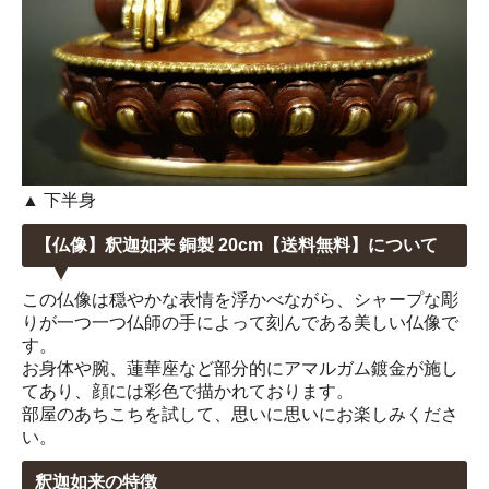
▲ 下半身
【仏像】釈迦如来 銅製 20cm【送料無料】について
この仏像は穏やかな表情を浮かべながら、シャープな彫
りが一つ一つ仏師の手によって刻んである美しい仏像で
す。
お身体や腕、蓮華座など部分的にアマルガム鍍金が施し
てあり、顔には彩色で描かれております。
部屋のあちこちを試して、思いに思いにお楽しみくださ
い。
釈迦如来の特徴