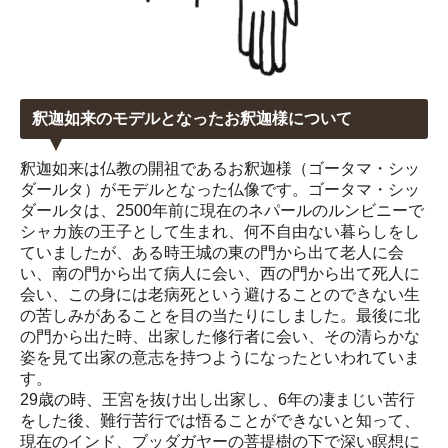
釈迦如来のモデルとなったお釈迦様について
釈迦如来は仏教の開祖であるお釈迦様（ゴータマ・シッ
ダールタ）がモデルとなった仏像です。ゴータマ・シッ
ダールタは、2500年前に現在のネパールのルンビニーで
シャカ族の王子として生まれ、何不自由ない暮らしをし
ていましたが、ある時王城の東の門から出て老人に会
い、南の門から出て病人に会い、西の門から出て死人に
会い、この身には老病死という避けることのできない生
の苦しみがあることを目の当たりにしました。最後に北
の門から出た時、出家した修行者に会い、その清らかな
姿を見て出家の意志を持つようになったといわれていま
す。
29歳の時、王宮を抜け出し出家し、6年の凄まじい苦行
をした後、難行苦行では悟ることができないと知って、
現在のインド、ブッダガヤーの菩提樹の下で深い瞑想に