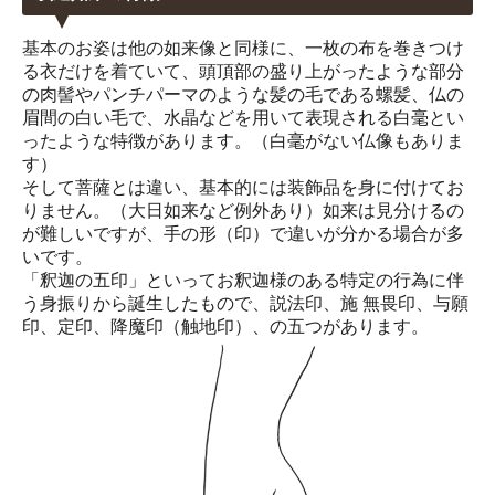
基本のお姿は他の如来像と同様に、一枚の布を巻きつけ
る衣だけを着ていて、頭頂部の盛り上がったような部分
の肉髻やパンチパーマのような髪の毛である螺髪、仏の
眉間の白い毛で、水晶などを用いて表現される白毫とい
ったような特徴があります。（白毫がない仏像もありま
す）
そして菩薩とは違い、基本的には装飾品を身に付けてお
りません。（大日如来など例外あり）如来は見分けるの
が難しいですが、手の形（印）で違いが分かる場合が多
いです。
「釈迦の五印」といってお釈迦様のある特定の行為に伴
う身振りから誕生したもので、説法印、施 無畏印、与願
印、定印、降魔印（触地印）、の五つがあります。