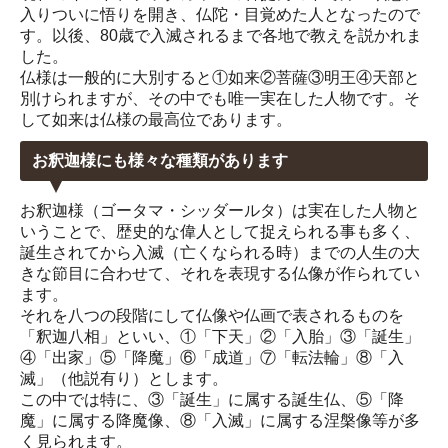
入りついに悟りを開き、仏陀・目覚めた人となったので
す。以後、80歳で入滅されるまで各地で教えを説かれま
した。
仏様は一般的に大別すると①如来②菩薩③明王④天部と
別けられますが、その中でも唯一実在した人物です。そ
して如来は仏様の最高位であります。
お釈迦様にも様々な種類があります
お釈迦様（ゴータマ・シッダールタ）は実在した人物と
いうことで、歴史的な偉人として捉えられる事も多く、
誕生されてから入滅（亡くなられる時）までの人生の大
きな節目に合わせて、それを表現する仏像が作られてい
ます。
それを八つの段階にして仏像や仏画で表されるものを
「釈迦八相」といい、①「下天」②「入胎」③「誕生」
④「出家」⑤「降魔」⑥「成道」⑦「転法輪」⑧「入
滅」（他説有り）とします。
この中では特に、③「誕生」に属する誕生仏、⑤「降
魔」に属する降魔像、⑧「入滅」に属する涅槃像等が多
く見られます。