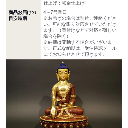
仕上げ：彫金仕上げ
4～7営業日
商品お届けの
※お急ぎの場合は別途ご連絡くださ
目安時期
い。可能な限り対応させていただき
ます。（買付けなどで対応が難しい
場合を除く）
※納期は変動する場合がございま
す。正式な納期は、受注確認メール
にてお知らせさせて頂きます。