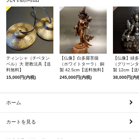
ティンシャ（チベタン
【仏像】白多羅菩薩
【仏像】緑多
ベル）大 密教法具【送
（ホワイトターラ） 銅
（グリーンタ
料無料】
製 42.5cm【送料無料】
製 12cm【
15,000円(内税)
245,000円(内税)
38,000円(内
ホーム
カートを見る