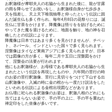
お釈迦様が摩耶夫人の右脇から生まれた後に、龍が甘露
の雨を降らせてお祝いをし、お釈迦様自身が七歩歩き、
天を指差し、天上天下唯我独尊と仰ったという伝説に因
んだ誕生仏も多く作られ、毎年4月8日の花祭りには、誕
生仏に甘茶をかけます。降魔像は悟りをを妨げるために
やってきた魔を退けるために、地面を触り、地の神を召
喚したとの伝説によります。
降魔像は日本ではあまり多くを見かけませんが、チベッ
ト、ネパール、インドといった国々で多く見られます。
涅槃像はタイなど東南アジアに多く見られますが、日本
では図像の方が多く、毎年二月十五日に涅槃図をかけ
て、涅槃会の法要が行われます。
他にもお釈迦様が、お母様である摩耶夫人の右脇から生
まれたという伝説を再現したものや、六年間の苦行の時
のお姿の苦行釈迦像、苦行に見切りをつけて下山する出
山釈迦像や、入滅の時に金の棺から一度だけ説法をした
といわれる伝説による金棺出現図などがあります。
お仏壇に祀られる釈迦像のお姿は、釈迦八相のどれにも
当てはまらないお姿で、手の平の上に、手の平を重ねた
禅定印をした坐像が多いです。