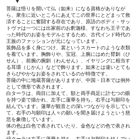
菩薩は悟りを開いて仏（如来）になる資格がありなが
ら、衆生に近いところにあえてこの世界にとどまって救
済することに奮闘する存在であり、原語のボディ・サッ
トヴァは一つには出家前のお釈迦様、すなわち王子であ
った時代のお姿をモデルとするため、古代インド時代の
王族のファッションが元になっています。
装飾品を多く身につけ、裳というスカートのような衣類
を着ています。胸飾りや、宝冠、上腕にはめた臂釧（ひ
せん）、前腕の腕釧（わんせん）、イヤリングに相当す
る耳環（じかん）などで飾ります。如来とは違いとても
きらびやかなお姿をされているのが特徴です。
菩薩の中に地蔵菩薩がありますが、中国・日本では例外
として僧形で表されます。
白ターラは、両目に加えて、額と両手両足に計七つの眼
を持つ姿で描かれ、左手に蓮華を持ち、右手は与願印を
結んでいます。蓮華が観音との深いつながりを示してい
て、右手の与願印は人々の願いを聞き届けようという慈
悲を象徴しています。
体の色は白色で表されていたり、金色などの色で表され
ます。
緑ターラは左手に蓮華を持ち、右手は与願印を結んでい