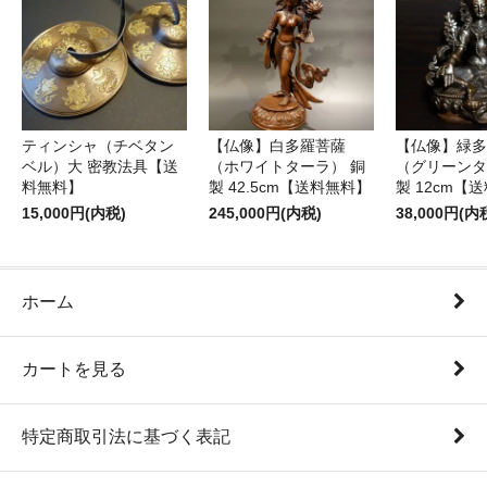
ティンシャ（チベタン
【仏像】白多羅菩薩
【仏像】緑多
ベル）大 密教法具【送
（ホワイトターラ） 銅
（グリーンタ
料無料】
製 42.5cm【送料無料】
製 12cm【
15,000円(内税)
245,000円(内税)
38,000円(内
ホーム
カートを見る
特定商取引法に基づく表記