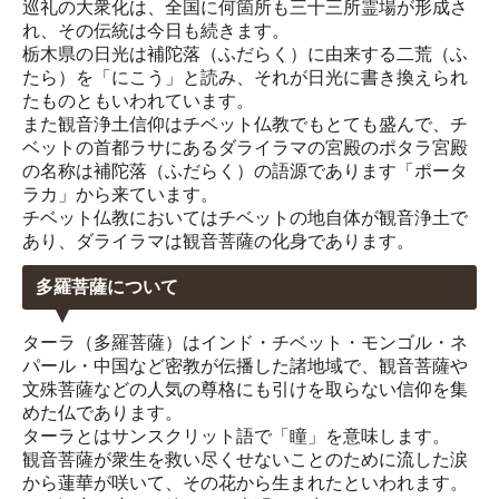
巡礼の大衆化は、全国に何箇所も三十三所霊場が形成さ
れ、その伝統は今日も続きます。
栃木県の日光は補陀落（ふだらく）に由来する二荒（ふ
たら）を「にこう」と読み、それが日光に書き換えられ
たものともいわれています。
また観音浄土信仰はチベット仏教でもとても盛んで、チ
ベットの首都ラサにあるダライラマの宮殿のポタラ宮殿
の名称は補陀落（ふだらく）の語源であります「ポータ
ラカ」から来ています。
チベット仏教においてはチベットの地自体が観音浄土で
あり、ダライラマは観音菩薩の化身であります。
多羅菩薩について
ターラ（多羅菩薩）はインド・チベット・モンゴル・ネ
パール・中国など密教が伝播した諸地域で、観音菩薩や
文殊菩薩などの人気の尊格にも引けを取らない信仰を集
めた仏であります。
ターラとはサンスクリット語で「瞳」を意味します。
観音菩薩が衆生を救い尽くせないことのために流した涙
から蓮華が咲いて、その花から生まれたといわれます。