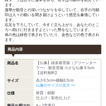
ます。
蓮華が観音との深いつながりを示していて、右手の与願
印は人々の願いを聞き届けようという慈悲を象徴してい
ます。
右足を下ろしていて、今すぐ立ち上がり、あなたのとこ
ろへ助けに行きますよといった勢をなしています。
体の色は緑色で表されていたり、金色などの色で表され
ます。
商品内容
【仏像】緑多羅菩薩（グリーンター
商品名
ラー） 観音菩薩 小さな仏像 8.5cm
【送料無料】
高さ8.5cm×横幅6.5cm
サイズ
仏像のサイズの見方 >>
材質：銅製
仕様
仕上げ：彩色仕上げ
4～7営業日
商品お届けの