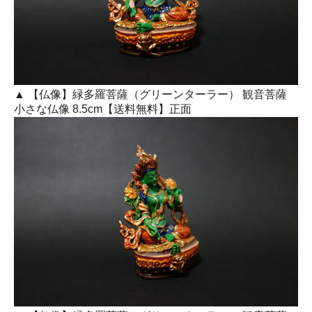
▲ 【仏像】緑多羅菩薩（グリーンターラー） 観音菩薩
小さな仏像 8.5cm【送料無料】正面