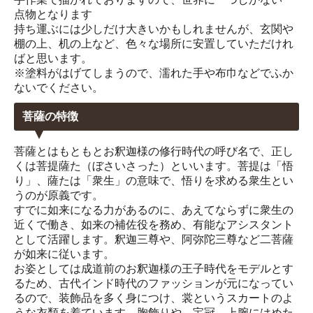
点物となります
持ち運ぶには少しだけ大きいかもしれませんが、玄関や
棚の上、机の上など、色々な場所に安置していただけれ
ばと思います。
※塗料がはげてしまうので、濡れた手や布巾などでふか
ないでください。
菩薩の特徴
菩薩とはもともとお釈迦様の修行時代の呼び名で、正し
くは菩提薩た（ぼさいさった）といいます。菩提は「悟
り」、薩たは「衆生」の意味で、悟りを求める衆生とい
うのが原義です。
すでに如来になる力があるのに、あえてならずに衆生の
近くで働き、如来の補佐役を務め、有能なアシスタント
として活躍します。釈迦三尊や、阿弥陀三尊など二菩薩
が如来に従います。
お姿としては成道前のお釈迦様の王子時代をモデルとす
るため、古代インド時代のファッションが元になってい
るので、装飾品を多く身につけ、裳というスカートのよ
うな衣類を着ています。胸飾りや、宝冠、上腕にはめた