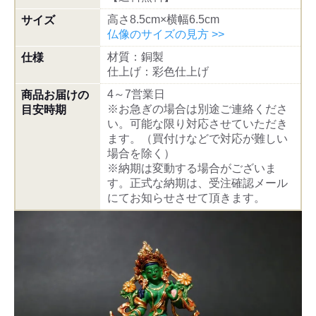
高さ8.5cm×横幅6.5cm
サイズ
仏像のサイズの見方 >>
材質：銅製
仕様
仕上げ：彩色仕上げ
4～7営業日
商品お届けの
※お急ぎの場合は別途ご連絡くださ
目安時期
い。可能な限り対応させていただき
ます。（買付けなどで対応が難しい
場合を除く）
※納期は変動する場合がございま
す。正式な納期は、受注確認メール
にてお知らせさせて頂きます。