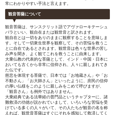
常にわかりやすい手法と言えます。
観音菩薩について
観音菩薩は、サンスクリット語でアヴァローキテーシュ
バラといい、観自在または観世音と訳されます。
観自在とは一切をありのままに観察することを意味しま
す。そして一切衆生世界を観察して、その苦悩を救うこ
とに自在であるとされます。観世音は色々な世界の苦し
み声を聞き、よく観てこれを救うことに由来します。
大乗仏教の代表的な菩薩として、インド・中国・日本に
おいても古くから非常に信仰され、人々に親しまれてき
た仏です。
慈悲を体現する菩薩で、日本では「お地蔵さん」や「お
不動さん」「お大師さん」といったように、庶民の信仰
の厚い仏様をこのように親しみをこめて呼びますが、
「観音さん」も例外ではありません。
大乗経典である法華経の普門品というチャプターに、諸
難救済の功徳が説かれていまして、いろいろな苦悩を受
けている多くの人々がいて、その人たちが観音の名を称
えれば、観世音菩薩はすぐにそれを感知して救済してく