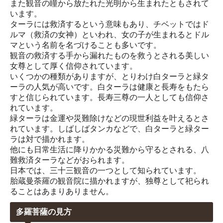
また観音の瞳から放たれた光明から生まれたともされて
います。
ターラには救済するという意味もあり、チベットではド
ルマ（救済の女神）といわれ、女の子が生まれるとドル
マという名前を名づけることも多いです。
観音の救済する手から漏れたものを救うとされる美しい
女尊として厚く信仰されています。
いくつかの種類がありますが、とりわけ白ターラと緑タ
ーラの人気が高いです。白ターラは健康と長寿をもたら
すと信じられています。長寿三尊の一人としても信仰さ
れています。
緑ターラは金運や災難除けなどの現世利益を叶えるとさ
れています。しばしばタンカなどで、白ターラと緑ター
ラは対で描かれます。
他にも日常生活に降りかかる災難から守るとされる、八
難救済ターラなどがおられます。
日本では、三十三観音の一つとして知られています。
胎蔵曼荼羅の観音院に描かれますが、独尊として祀られ
ることはあまりありません。
多羅菩薩の見方