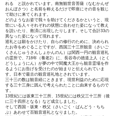
れる と説かれています。南無観世音菩薩（なむかんぜ
おんぼさつ）と名前を称えるだけで即座にその音を観じ
て助けに来てくれます。
どのようなお姿で我々を助けてくださるかというと、現
世にいる人々それぞれの状態に合わせた姿になって教え
を説いたり、救済に出現したりします。そして合計33の
異なった姿になって現れます。
巡礼とは願をかけたり、自らの修行のために、決められ
たお寺をめぐることですが、西国三十三所観音（さいご
くさんじゅうさんしょかんのん）は関西一円の観音巡礼
の霊所で、718年（養老2）に、長谷寺の徳道上人（とく
どうしょうにん）が夢の中で閻魔大王から観音霊場を作
るようにお告げを受けたのが始まりと伝えられていま
す。日本で最古の観音巡礼地とされています。
三十三の数は観音経にときます、現世利益のために応現
する三十三身に因んで考えられたことに由来するもので
す。
13世紀には坂東三十三所、15世紀には秩父三十三所（後
に三十四所となる）など成立しました。
そして西国・坂東・秩父（さいごく・ばんどう・ちち
ぶ）あわせて百観音巡礼となりました。