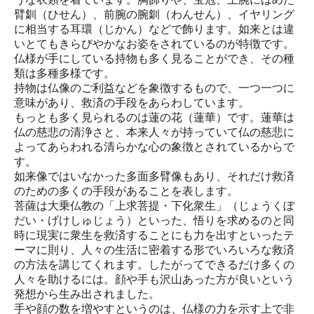
臂釧（ひせん）、前腕の腕釧（わんせん）、イヤリング
に相当する耳環（じかん）などで飾ります。如来とは違
いとてもきらびやかなお姿をされているのが特徴です。
仏様が手にしている持物も多く見ることができ、その種
類は多種多様です。
持物は仏像のご利益などを象徴するもので、一つ一つに
意味があり、救済の手段をあらわしています。
もっとも多く見られるのは蓮の花（蓮華）です。蓮華は
仏の慈悲の清浄さと、本来人々が持っていて仏の慈悲に
よってあらわれる清らかな心の象徴とされているからで
す。
如来像ではいなかった多面多臂像もあり、それだけ救済
のための多くの手段があることを表します。
菩薩は大乗仏教の「上求菩提・下化衆生」（じょうくぼ
だい・げけしゅじょう）といった、悟りを求めるのと同
時に現実に衆生を救済することにも力を出すといったテ
ーマに則り、人々の生活に密着する形でいろいろな救済
の方法を講じてくれます。したがってできるだけ多くの
人々を助けるには。顔や手も沢山あった方が良いという
発想から生み出されました。
手や顔の数を増やすというのは、仏様の力を示す上で非