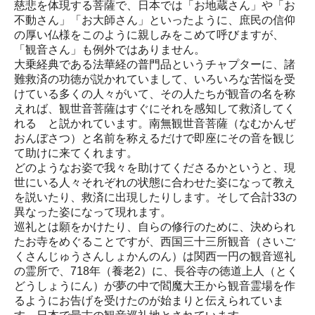
慈悲を体現する菩薩で、日本では「お地蔵さん」や「お
不動さん」「お大師さん」といったように、庶民の信仰
の厚い仏様をこのように親しみをこめて呼びますが、
「観音さん」も例外ではありません。
大乗経典である法華経の普門品というチャプターに、諸
難救済の功徳が説かれていまして、いろいろな苦悩を受
けている多くの人々がいて、その人たちが観音の名を称
えれば、観世音菩薩はすぐにそれを感知して救済してく
れる と説かれています。南無観世音菩薩（なむかんぜ
おんぼさつ）と名前を称えるだけで即座にその音を観じ
て助けに来てくれます。
どのようなお姿で我々を助けてくださるかというと、現
世にいる人々それぞれの状態に合わせた姿になって教え
を説いたり、救済に出現したりします。そして合計33の
異なった姿になって現れます。
巡礼とは願をかけたり、自らの修行のために、決められ
たお寺をめぐることですが、西国三十三所観音（さいご
くさんじゅうさんしょかんのん）は関西一円の観音巡礼
の霊所で、718年（養老2）に、長谷寺の徳道上人（とく
どうしょうにん）が夢の中で閻魔大王から観音霊場を作
るようにお告げを受けたのが始まりと伝えられていま