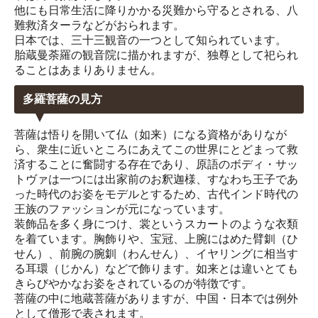
他にも日常生活に降りかかる災難から守るとされる、八
難救済ターラなどがおられます。
日本では、三十三観音の一つとして知られています。
胎蔵曼荼羅の観音院に描かれますが、独尊として祀られ
ることはあまりありません。
多羅菩薩の見方
菩薩は悟りを開いて仏（如来）になる資格がありなが
ら、衆生に近いところにあえてこの世界にとどまって救
済することに奮闘する存在であり、原語のボディ・サッ
トヴァは一つには出家前のお釈迦様、すなわち王子であ
った時代のお姿をモデルとするため、古代インド時代の
王族のファッションが元になっています。
装飾品を多く身につけ、裳というスカートのような衣類
を着ています。胸飾りや、宝冠、上腕にはめた臂釧（ひ
せん）、前腕の腕釧（わんせん）、イヤリングに相当す
る耳環（じかん）などで飾ります。如来とは違いとても
きらびやかなお姿をされているのが特徴です。
菩薩の中に地蔵菩薩がありますが、中国・日本では例外
として僧形で表されます。