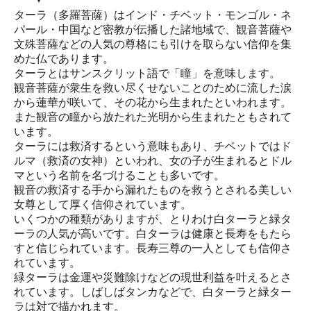
ターラ（多羅菩薩）はインド・チベット・モンゴル・ネ
パール・中国など密教が伝播した諸地域で、観音菩薩や
文殊菩薩などの人気の尊格にも引けを取らない信仰を集
めた仏であります。
ターラとはサンスクリット語で「瞳」を意味します。
観音菩薩が衆生を救い尽くせないことのために流した涙
から蓮華が咲いて、その花から生まれたといわれます。
また観音の瞳から放たれた光明から生まれたともされて
います。
ターラには救済するという意味もあり、チベットではド
ルマ（救済の女神）といわれ、女の子が生まれるとドル
マという名前を名づけることも多いです。
観音の救済する手から漏れたものを救うとされる美しい
女尊として厚く信仰されています。
いくつかの種類がありますが、とりわけ白ターラと緑タ
ーラの人気が高いです。白ターラは健康と長寿をもたら
すと信じられています。長寿三尊の一人としても信仰さ
れています。
緑ターラは金運や災難除けなどの現世利益を叶えるとさ
れています。しばしばタンカなどで、白ターラと緑ター
ラは対で描かれます。