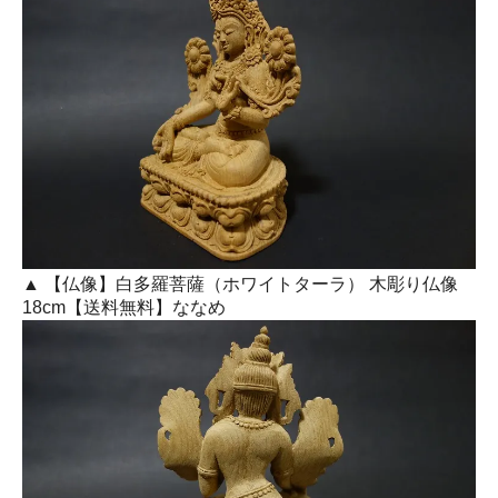
▲ 【仏像】白多羅菩薩（ホワイトターラ） 木彫り仏像
18cm【送料無料】ななめ