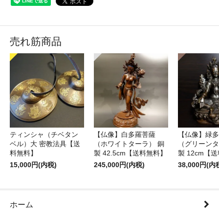
売れ筋商品
ティンシャ（チベタン
【仏像】白多羅菩薩
【仏像】緑多
ベル）大 密教法具【送
（ホワイトターラ） 銅
（グリーンタ
料無料】
製 42.5cm【送料無料】
製 12cm【
15,000円(内税)
245,000円(内税)
38,000円(内
ホーム