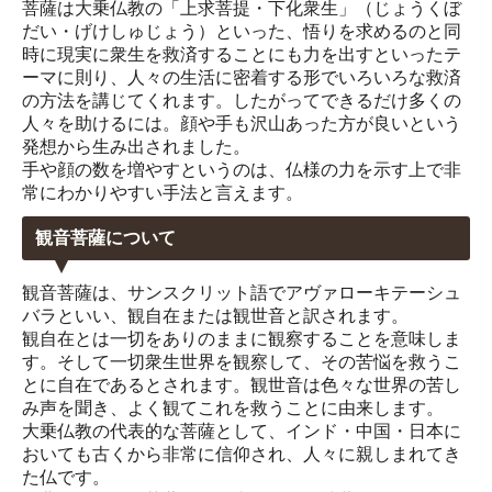
菩薩は大乗仏教の「上求菩提・下化衆生」（じょうくぼ
だい・げけしゅじょう）といった、悟りを求めるのと同
時に現実に衆生を救済することにも力を出すといったテ
ーマに則り、人々の生活に密着する形でいろいろな救済
の方法を講じてくれます。したがってできるだけ多くの
人々を助けるには。顔や手も沢山あった方が良いという
発想から生み出されました。
手や顔の数を増やすというのは、仏様の力を示す上で非
常にわかりやすい手法と言えます。
観音菩薩について
観音菩薩は、サンスクリット語でアヴァローキテーシュ
バラといい、観自在または観世音と訳されます。
観自在とは一切をありのままに観察することを意味しま
す。そして一切衆生世界を観察して、その苦悩を救うこ
とに自在であるとされます。観世音は色々な世界の苦し
み声を聞き、よく観てこれを救うことに由来します。
大乗仏教の代表的な菩薩として、インド・中国・日本に
おいても古くから非常に信仰され、人々に親しまれてき
た仏です。