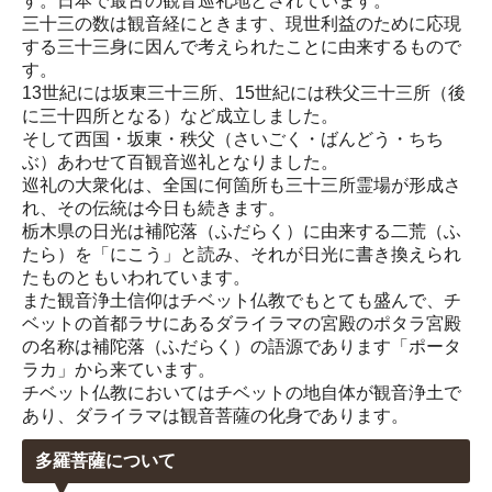
す。日本で最古の観音巡礼地とされています。
三十三の数は観音経にときます、現世利益のために応現
する三十三身に因んで考えられたことに由来するもので
す。
13世紀には坂東三十三所、15世紀には秩父三十三所（後
に三十四所となる）など成立しました。
そして西国・坂東・秩父（さいごく・ばんどう・ちち
ぶ）あわせて百観音巡礼となりました。
巡礼の大衆化は、全国に何箇所も三十三所霊場が形成さ
れ、その伝統は今日も続きます。
栃木県の日光は補陀落（ふだらく）に由来する二荒（ふ
たら）を「にこう」と読み、それが日光に書き換えられ
たものともいわれています。
また観音浄土信仰はチベット仏教でもとても盛んで、チ
ベットの首都ラサにあるダライラマの宮殿のポタラ宮殿
の名称は補陀落（ふだらく）の語源であります「ポータ
ラカ」から来ています。
チベット仏教においてはチベットの地自体が観音浄土で
あり、ダライラマは観音菩薩の化身であります。
多羅菩薩について