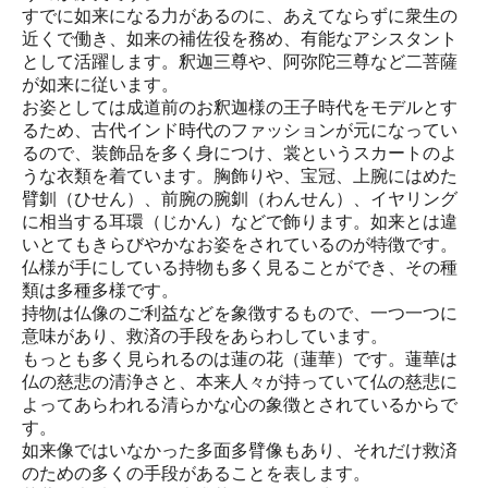
すでに如来になる力があるのに、あえてならずに衆生の
近くで働き、如来の補佐役を務め、有能なアシスタント
として活躍します。釈迦三尊や、阿弥陀三尊など二菩薩
が如来に従います。
お姿としては成道前のお釈迦様の王子時代をモデルとす
るため、古代インド時代のファッションが元になってい
るので、装飾品を多く身につけ、裳というスカートのよ
うな衣類を着ています。胸飾りや、宝冠、上腕にはめた
臂釧（ひせん）、前腕の腕釧（わんせん）、イヤリング
に相当する耳環（じかん）などで飾ります。如来とは違
いとてもきらびやかなお姿をされているのが特徴です。
仏様が手にしている持物も多く見ることができ、その種
類は多種多様です。
持物は仏像のご利益などを象徴するもので、一つ一つに
意味があり、救済の手段をあらわしています。
もっとも多く見られるのは蓮の花（蓮華）です。蓮華は
仏の慈悲の清浄さと、本来人々が持っていて仏の慈悲に
よってあらわれる清らかな心の象徴とされているからで
す。
如来像ではいなかった多面多臂像もあり、それだけ救済
のための多くの手段があることを表します。