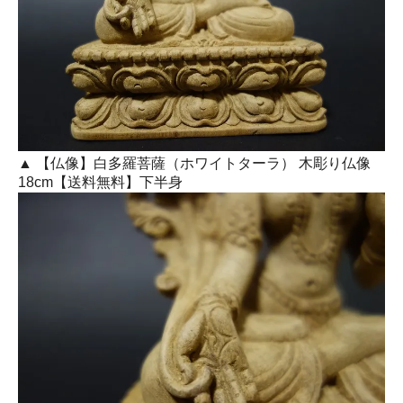
▲ 【仏像】白多羅菩薩（ホワイトターラ） 木彫り仏像
18cm【送料無料】下半身