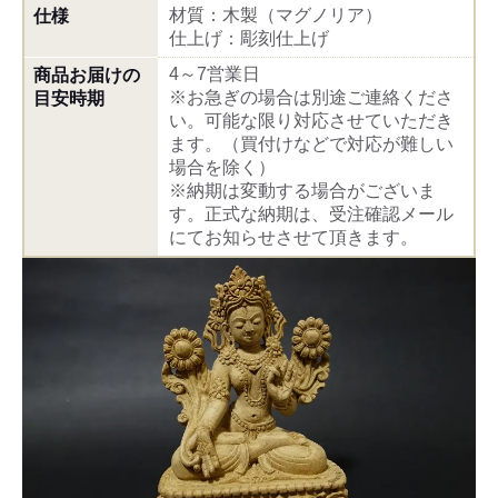
材質：木製（マグノリア）
仕様
仕上げ：彫刻仕上げ
4～7営業日
商品お届けの
※お急ぎの場合は別途ご連絡くださ
目安時期
い。可能な限り対応させていただき
ます。（買付けなどで対応が難しい
場合を除く）
※納期は変動する場合がございま
す。正式な納期は、受注確認メール
にてお知らせさせて頂きます。