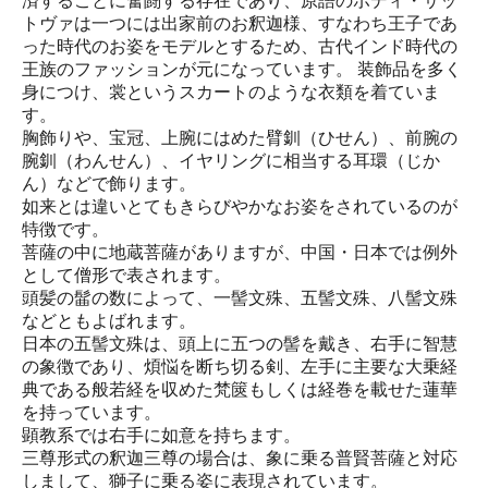
済することに奮闘する存在であり、原語のボディ・サッ
トヴァは一つには出家前のお釈迦様、すなわち王子であ
った時代のお姿をモデルとするため、古代インド時代の
王族のファッションが元になっています。 装飾品を多く
身につけ、裳というスカートのような衣類を着ていま
す。
胸飾りや、宝冠、上腕にはめた臂釧（ひせん）、前腕の
腕釧（わんせん）、イヤリングに相当する耳環（じか
ん）などで飾ります。
如来とは違いとてもきらびやかなお姿をされているのが
特徴です。
菩薩の中に地蔵菩薩がありますが、中国・日本では例外
として僧形で表されます。
頭髪の髷の数によって、一髻文殊、五髻文殊、八髻文殊
などともよばれます。
日本の五髻文殊は、頭上に五つの髻を戴き、右手に智慧
の象徴であり、煩悩を断ち切る剣、左手に主要な大乗経
典である般若経を収めた梵篋もしくは経巻を載せた蓮華
を持っています。
顕教系では右手に如意を持ちます。
三尊形式の釈迦三尊の場合は、象に乗る普賢菩薩と対応
しまして、獅子に乗る姿に表現されています。