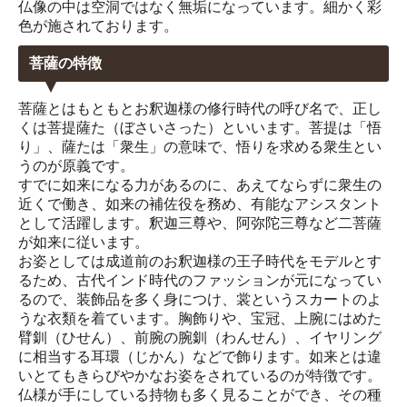
仏像の中は空洞ではなく無垢になっています。細かく彩
色が施されております。
菩薩の特徴
菩薩とはもともとお釈迦様の修行時代の呼び名で、正し
くは菩提薩た（ぼさいさった）といいます。菩提は「悟
り」、薩たは「衆生」の意味で、悟りを求める衆生とい
うのが原義です。
すでに如来になる力があるのに、あえてならずに衆生の
近くで働き、如来の補佐役を務め、有能なアシスタント
として活躍します。釈迦三尊や、阿弥陀三尊など二菩薩
が如来に従います。
お姿としては成道前のお釈迦様の王子時代をモデルとす
るため、古代インド時代のファッションが元になってい
るので、装飾品を多く身につけ、裳というスカートのよ
うな衣類を着ています。胸飾りや、宝冠、上腕にはめた
臂釧（ひせん）、前腕の腕釧（わんせん）、イヤリング
に相当する耳環（じかん）などで飾ります。如来とは違
いとてもきらびやかなお姿をされているのが特徴です。
仏様が手にしている持物も多く見ることができ、その種