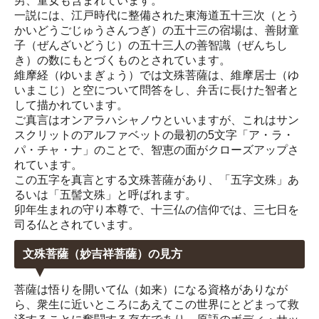
男、童女も含まれています。
一説には、江戸時代に整備された東海道五十三次（とう
かいどうごじゅうさんつぎ）の五十三の宿場は、善財童
子（ぜんざいどうじ）の五十三人の善智識（ぜんちし
き）の数にもとづくものとされています。
維摩経（ゆいまぎょう）では文殊菩薩は、維摩居士（ゆ
いまこじ）と空について問答をし、弁舌に長けた智者と
して描かれています。
ご真言はオンアラハシャノウといいますが、これはサン
スクリットのアルファベットの最初の5文字「ア・ラ・
パ・チャ・ナ」のことで、智恵の面がクローズアップさ
れています。
この五字を真言とする文殊菩薩があり、「五字文殊」あ
るいは「五髻文殊」と呼ばれます。
卯年生まれの守り本尊で、十三仏の信仰では、三七日を
司る仏とされています。
文殊菩薩（妙吉祥菩薩）の見方
菩薩は悟りを開いて仏（如来）になる資格がありなが
ら、衆生に近いところにあえてこの世界にとどまって救