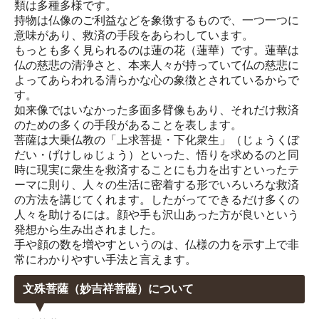
類は多種多様です。
持物は仏像のご利益などを象徴するもので、一つ一つに
意味があり、救済の手段をあらわしています。
もっとも多く見られるのは蓮の花（蓮華）です。蓮華は
仏の慈悲の清浄さと、本来人々が持っていて仏の慈悲に
よってあらわれる清らかな心の象徴とされているからで
す。
如来像ではいなかった多面多臂像もあり、それだけ救済
のための多くの手段があることを表します。
菩薩は大乗仏教の「上求菩提・下化衆生」（じょうくぼ
だい・げけしゅじょう）といった、悟りを求めるのと同
時に現実に衆生を救済することにも力を出すといったテ
ーマに則り、人々の生活に密着する形でいろいろな救済
の方法を講じてくれます。したがってできるだけ多くの
人々を助けるには。顔や手も沢山あった方が良いという
発想から生み出されました。
手や顔の数を増やすというのは、仏様の力を示す上で非
常にわかりやすい手法と言えます。
文殊菩薩（妙吉祥菩薩）について