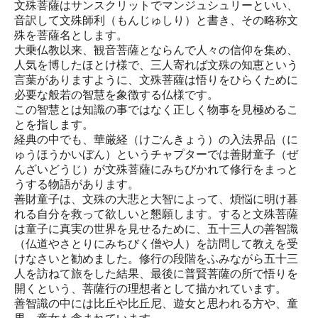
文殊菩薩はサンスクリットでマンジュシュリーといい、
音訳して文殊師利（もんじゅしり）と書き、その略称文
殊を菩薩名とします。
大乗仏教以来、観音菩薩とならんで人々の信仰を集め、
人気を博したほとけ様で、三人寄れば文殊の知恵という
言葉がありますように、文殊菩薩は悟りをひらくために
必要な般若の智慧を象徴する仏様です。
この智慧とは知識の事ではなく正しく物事を見極めるこ
とを指します。
経典の中でも、華厳経（けごんきょう）の入法界品（に
ゅうほうかいぼん）というチャプターでは善財童子（ぜ
んざいどうじ）が文殊菩薩にみちびかれて修行をまっと
うする物語があります。
善財童子は、文殊の大悲と大智によって、煩悩に明け暮
れる自分を救って欲しいと懇願します。すると文殊菩薩
は童子に真実の世界を見せるために、五十三人の善智識
（仏道やさとりにみちびく僧や人）を訪問して教えを受
けなさいと勧めました。修行の段階をふみながら五十三
人を訪ねて旅をした結果、最後に普賢菩薩の所で悟りを
開くという、菩薩行の理想者として描かれています。
善智識の中には比丘や比丘尼、遊女と思われる方や、童