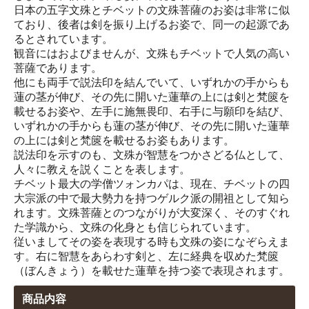
日本の五字文殊とチベットの文殊菩薩のお姿は非常に似
ており、後者は剣を振り上げるお姿で、同一の起源であ
るとされています。
観音にはおよびませんが、文殊もチベットで人気の高い
菩薩であります。
他にも両手で説法印を結んでいて、いずれかの手からも
蓮の茎が伸び、その先に開いた蓮華の上には剣と梵篋を
載せるお姿や、左手に施無畏印、右手に与願印を結び、
いずれかの手からも蓮の茎が伸び、その先に開いた蓮華
の上には剣と梵篋を載せるお姿もあります。
説法印を示すのも、文殊が智慧をつかさどる仏として、
人々に教えを説くことを表します。
チベット最大の学僧ツォンカパは、現在、チベットの四
大宗派の中で最大勢力を持つゲルク派の開祖として知ら
れます。文殊菩薩とのつながりが大変深く、そのすぐれ
た学識から、文殊の化身とも信じられています。
従いましてその姿を表現する時も文殊の姿になぞらえま
す。右に智慧をあらわす剣と、左に経典を収めた梵篋
（ぼんきょう）を載せた蓮華を持つ姿で表現されます。
商品内容