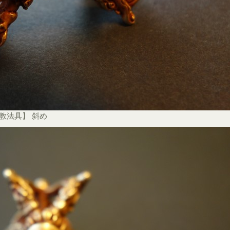
教法具】 斜め