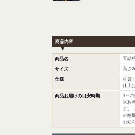
商品内容
五鈷
商品名
高さ2
サイズ
材質
仕様
仕上
4～7
商品お届けの目安時期
※お
す。
※納
お知