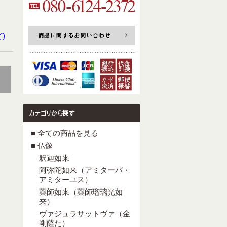
)
■ 全ての商品を見る
■ 仏像
釈迦如来
阿弥陀如来（アミターバ・
アミターユス）
薬師如来（薬師瑠璃光如
来）
ヴァジュラサットヴァ（金
剛薩た）