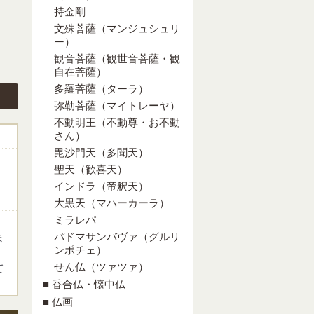
持金剛
文殊菩薩（マンジュシュリ
ー）
観音菩薩（観世音菩薩・観
自在菩薩）
多羅菩薩（ターラ）
弥勒菩薩（マイトレーヤ）
不動明王（不動尊・お不動
さん）
毘沙門天（多聞天）
聖天（歓喜天）
インドラ（帝釈天）
大黒天（マハーカーラ）
ミラレパ
パドマサンバヴァ（グルリ
ま
ンポチェ）
せん仏（ツァツァ）
て
■ 香合仏・懐中仏
■ 仏画