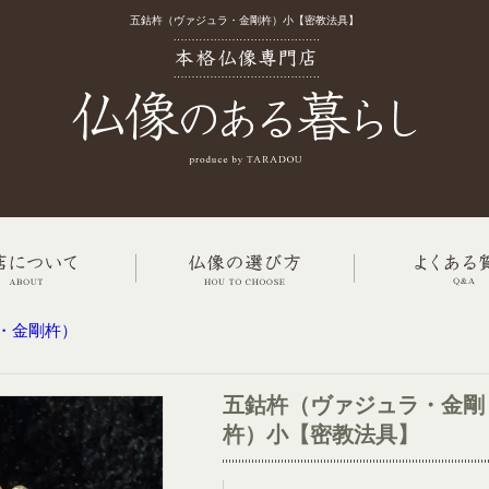
五鈷杵（ヴァジュラ・金剛杵）小【密教法具】
・金剛杵）
五鈷杵（ヴァジュラ・金剛
杵）小【密教法具】