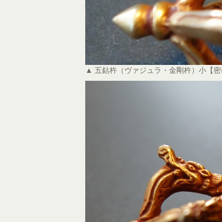
▲ 五鈷杵（ヴァジュラ・金剛杵）小【密