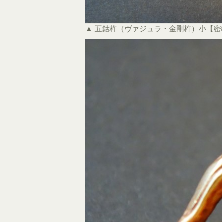
▲ 五鈷杵（ヴァジュラ・金剛杵）小【密