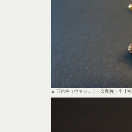
▲ 五鈷杵（ヴァジュラ・金剛杵）小【密