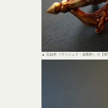
▲ 五鈷杵（ヴァジュラ・金剛杵）小【密