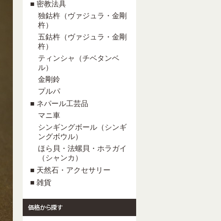
■ 密教法具
独鈷杵（ヴァジュラ・金剛
杵）
五鈷杵（ヴァジュラ・金剛
杵）
ティンシャ（チベタンベ
ル）
金剛鈴
プルパ
■ ネパール工芸品
マニ車
シンギングボール（シンギ
ングボウル）
ほら貝・法螺貝・ホラガイ
（シャンカ）
■ 天然石・アクセサリー
■ 雑貨