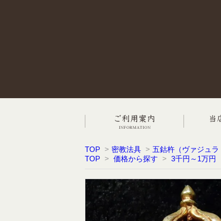
TOP
>
密教法具
>
五鈷杵（ヴァジュラ
TOP
>
価格から探す
>
3千円～1万円