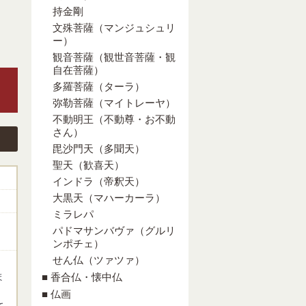
持金剛
文殊菩薩（マンジュシュリ
ー）
観音菩薩（観世音菩薩・観
自在菩薩）
多羅菩薩（ターラ）
弥勒菩薩（マイトレーヤ）
不動明王（不動尊・お不動
さん）
毘沙門天（多聞天）
聖天（歓喜天）
インドラ（帝釈天）
大黒天（マハーカーラ）
ミラレパ
パドマサンバヴァ（グルリ
ンポチェ）
せん仏（ツァツァ）
ま
■ 香合仏・懐中仏
■ 仏画