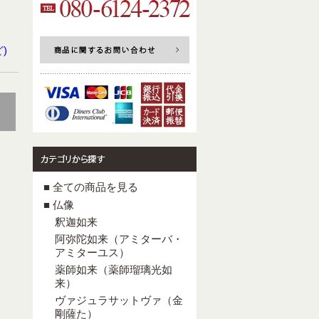
)
■ 全ての商品を見る
■ 仏像
釈迦如来
阿弥陀如来（アミターバ・
アミターユス）
薬師如来（薬師瑠璃光如
来）
ヴァジュラサットヴァ（金
剛薩た）