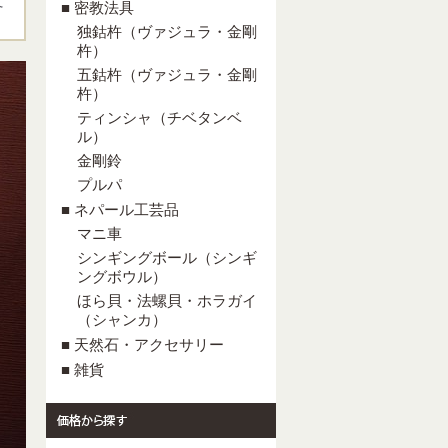
て
■ 密教法具
独鈷杵（ヴァジュラ・金剛
杵）
五鈷杵（ヴァジュラ・金剛
杵）
ティンシャ（チベタンベ
ル）
金剛鈴
プルパ
■ ネパール工芸品
マニ車
シンギングボール（シンギ
ングボウル）
ほら貝・法螺貝・ホラガイ
（シャンカ）
■ 天然石・アクセサリー
■ 雑貨