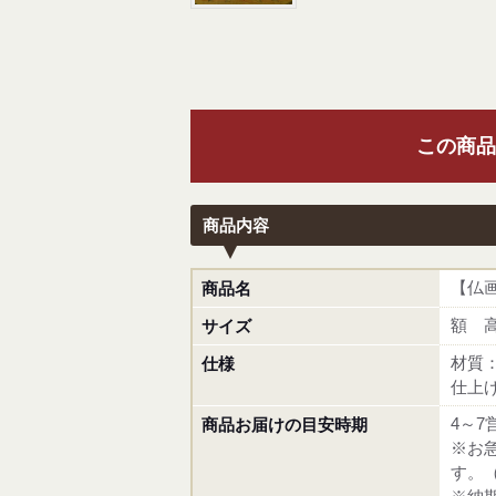
この商品
商品内容
【仏
商品名
額 高
サイズ
材質
仕様
仕上
4～7
商品お届けの目安時期
※お
す。