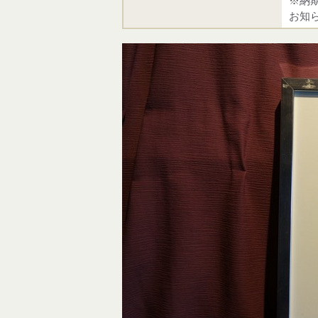
※納
お知