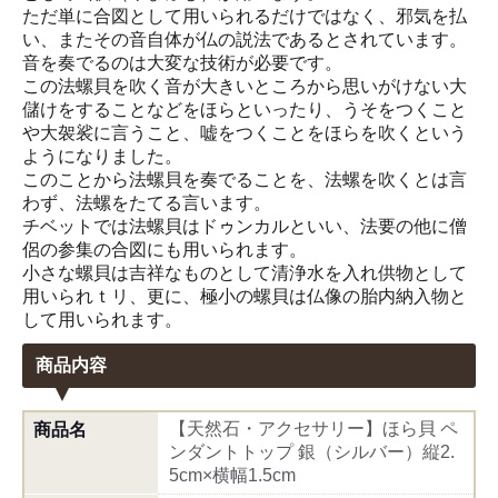
ただ単に合図として用いられるだけではなく、邪気を払
い、またその音自体が仏の説法であるとされています。
音を奏でるのは大変な技術が必要です。
この法螺貝を吹く音が大きいところから思いがけない大
儲けをすることなどをほらといったり、うそをつくこと
や大袈裟に言うこと、嘘をつくことをほらを吹くという
ようになりました。
このことから法螺貝を奏でることを、法螺を吹くとは言
わず、法螺をたてる言います。
チベットでは法螺貝はドゥンカルといい、法要の他に僧
侶の参集の合図にも用いられます。
小さな螺貝は吉祥なものとして清浄水を入れ供物として
用いられｔリ、更に、極小の螺貝は仏像の胎内納入物と
して用いられます。
商品内容
【天然石・アクセサリー】ほら貝 ペ
商品名
ンダントトップ 銀（シルバー）縦2.
5cm×横幅1.5cm