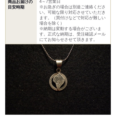
4～7営業日
商品お届けの
※お急ぎの場合は別途ご連絡くださ
目安時期
い。可能な限り対応させていただき
ます。（買付けなどで対応が難しい
場合を除く）
※納期は変動する場合がございま
す。正式な納期は、受注確認メール
にてお知らせさせて頂きます。