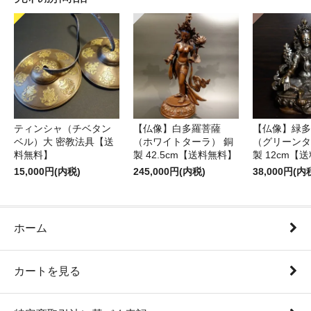
ティンシャ（チベタン
【仏像】白多羅菩薩
【仏像】緑多
ベル）大 密教法具【送
（ホワイトターラ） 銅
（グリーンタ
料無料】
製 42.5cm【送料無料】
製 12cm【
15,000円(内税)
245,000円(内税)
38,000円(内
ホーム
カートを見る