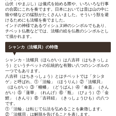
山伏（やまぶし）は儀式を始める際や、いろいろな行事
の合図にこれを奏でます。日本においては昔は山の中に
狼や猪などの猛獣がたくさんいました。そういう獣を避
けるためにも法螺を奏でました。
インドの神様であるヴィシュヌ紳のシンボルでもあり、
チベット仏教などでは、法螺の絵を仏教のシンボルとし
て描かれます。
シャンカ（法螺貝）の特徴
シャンカ・法螺貝（ほらがい）は八吉祥（はちきっしょ
う）というチベットの伝統的な有難い八つのシンボルの
一つでもあります。
八吉祥（はちきっしょう）とはチベットでは「タシタ
ゲ」と呼ばれ、①「法輪」（ほうりん）②「法螺貝」
（ほらがい）③「幢幡」（どうばん）④「傘蓋」（さん
がい）⑤「蓮華」（れんげ）⑥「瓶」（びょう）⑦「金
鯉」（きんり）⑧「吉祥紐」（きっしょうひも）の八つ
です。
①「法輪」は転じて仏法を弘めることを象徴します。
②「法螺貝」は解脱を告げることを表します。