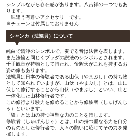
シンプルながら存在感があります。八吉祥の一つでもあ
ります。
一味違う有難いアクセサリーです。
※チェーンは付属しておりません
シャンカ（法螺貝）について
純白で清浄のシンボルで、奏でる音は法音を表します。
また法輪と同じくブッダの説法のシンボルとされます。
千手観音が持物として持たれ、帝釈天がこれを持するお
姿の像もあります。
法螺貝は日本の修験者である山伏（やまぶし）の持ち物
として知られていますが、山伏（やまぶし）とは、山に
伏して修行することから山伏（やまぶし）といい、山と
一体化した山林修行者です。
この修行より験力を修めることから修験者（しゅげんじ
ゃ）といいます。
「験」とは山の持つ神聖な力のことを指します。
修験者（しゅげんじゃ）とは、山の持つ聖なる力を自分
のものとした修行者で、人々の願いに応じてその力を発
揮します。