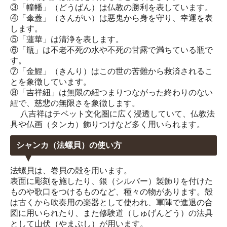
③「幢幡」（どうばん）は仏教の勝利を表しています。
④「傘蓋」（さんがい）は悪鬼から身を守り、幸運を表
します。
⑤「蓮華」は清浄を表します。
⑥「瓶」は不老不死の水や不死の甘露で満ちている瓶で
す。
⑦「金鯉」（きんり）はこの世の苦難から救済されるこ
とを象徴しています。
⑧「吉祥紐」は無限の紐つまりつながった終わりのない
紐で、慈悲の無限さを象徴します。
八吉祥はチベット文化圏に広く浸透していて、仏教法
具や仏画（タンカ）飾りつけなど多く用いられます。
シャンカ（法螺貝）の使い方
法螺貝は、巻貝の殻を用います。
表面に彫刻を施したり、銀（シルバー）製飾りを付けた
ものや歌口をつけるものなど、種々の物があります。殻
は古くから吹奏用の楽器として使われ、軍陣で進退の合
図に用いられたり、また修験道（しゅげんどう）の法具
として山伏（やまぶし）が用います。