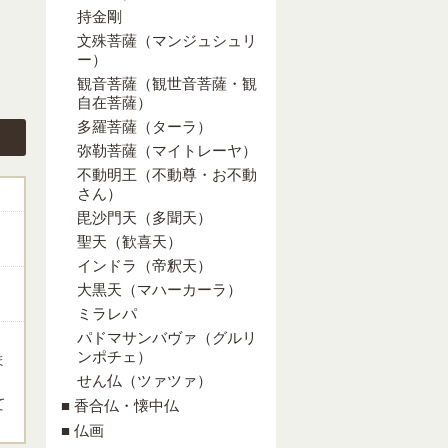
持金剛
文殊菩薩（マンジュシュリ
ー）
観音菩薩（観世音菩薩・観
自在菩薩）
多羅菩薩（ターラ）
弥勒菩薩（マイトレーヤ）
不動明王（不動尊・お不動
さん）
毘沙門天（多聞天）
聖天（歓喜天）
インドラ（帝釈天）
大黒天（マハーカーラ）
ミラレパ
パドマサンバヴァ（グルリ
ンポチェ）
ま
せん仏（ツァツァ）
て
■ 香合仏・懐中仏
■ 仏画