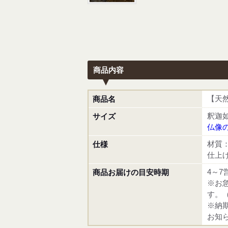
商品内容
【天
商品名
釈迦如
サイズ
仏像の
材質
仕様
仕上
4～7
商品お届けの目安時期
※お
す。
※納
お知