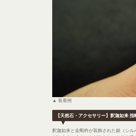
▲ 装着例
【天然石・アクセサリー】釈迦如来 指
釈迦如来と金剛杵が装飾された銀（シル