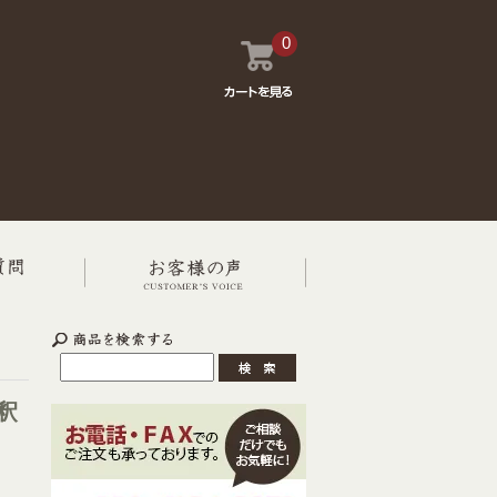
0
釈
）