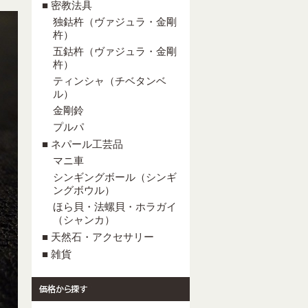
■ 密教法具
独鈷杵（ヴァジュラ・金剛
杵）
五鈷杵（ヴァジュラ・金剛
杵）
ティンシャ（チベタンベ
ル）
金剛鈴
プルパ
■ ネパール工芸品
マニ車
シンギングボール（シンギ
ングボウル）
ほら貝・法螺貝・ホラガイ
（シャンカ）
■ 天然石・アクセサリー
■ 雑貨