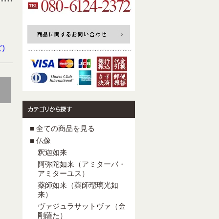
)
■ 全ての商品を見る
■ 仏像
釈迦如来
阿弥陀如来（アミターバ・
アミターユス）
薬師如来（薬師瑠璃光如
来）
ヴァジュラサットヴァ（金
剛薩た）