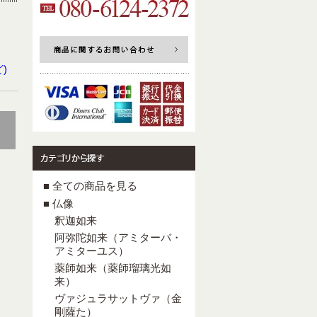
)
■ 全ての商品を見る
■ 仏像
釈迦如来
阿弥陀如来（アミターバ・
アミターユス）
薬師如来（薬師瑠璃光如
来）
ヴァジュラサットヴァ（金
剛薩た）