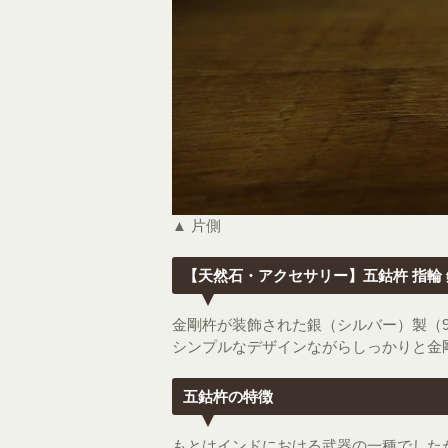
▲ 片側
【天然石・アクセサリー】五鈷杵 指輪 
金剛杵が装飾された銀（シルバー）製（9
シンプルなデザインながらしっかりと金
五鈷杵の特徴
もとはインドにおける武器の一種でした