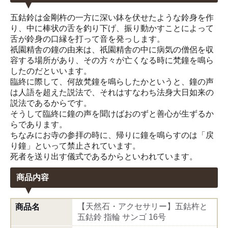
五鈷鈴は金剛杵の一方に深い鉢を伏せたような鈴身を作
り、中に棒状の舌を釣り下げ、振り動かすことによって
舌が鈴身の口縁を打って音を発っします。
祇園精舎の鐘の由来は、祇園精舎の中に病気の僧侶を収
容する場所があり、その方々が亡くなる時に梵鐘を鳴ら
したのだといいます。
臨終に際して、何故梵鐘を鳴らしたかというと、鐘の声
は人語を超えた説法で、それはすなわち法身大日如来の
説法であるからです。
そうして臨終に鐘の声を聞けばおのずと善心が生ずるか
らであります。
ちなみにお寺の参拝の時に、帰りに鐘を鳴らすのは「戻
り鐘」といって禁止されています。
死者を送り出す儀式であるからといわれています。
商品内容
【天然石・アクセサリー】五鈷杵と
商品名
五鈷鈴 指輪 サンゴ 16号