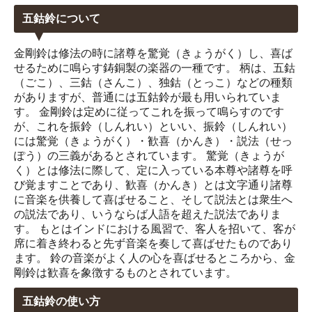
五鈷鈴について
金剛鈴は修法の時に諸尊を驚覚（きょうがく）し、喜ば
せるために鳴らす鋳銅製の楽器の一種です。 柄は、五鈷
（ごこ）、三鈷（さんこ）、独鈷（とっこ）などの種類
がありますが、普通には五鈷鈴が最も用いられていま
す。 金剛鈴は定めに従ってこれを振って鳴らすのです
が、これを振鈴（しんれい）といい、振鈴（しんれい）
には驚覚（きょうがく）・歓喜（かんき）・説法（せっ
ぽう）の三義があるとされています。 驚覚（きょうが
く）とは修法に際して、定に入っている本尊や諸尊を呼
び覚ますことであり、歓喜（かんき）とは文字通り諸尊
に音楽を供養して喜ばせること、そして説法とは衆生へ
の説法であり、いうならば人語を超えた説法でありま
す。 もとはインドにおける風習で、客人を招いて、客が
席に着き終わると先ず音楽を奏して喜ばせたものであり
ます。 鈴の音楽がよく人の心を喜ばせるところから、金
剛鈴は歓喜を象徴するものとされています。
五鈷鈴の使い方