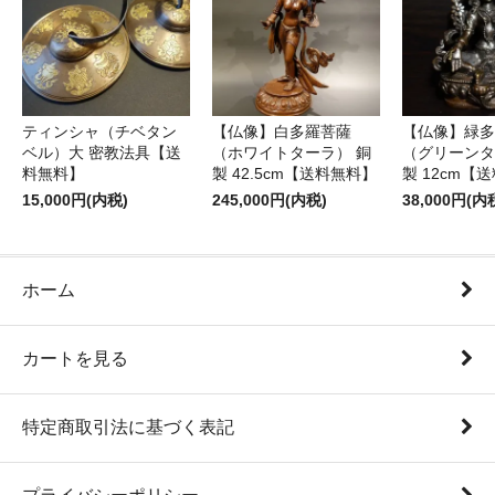
ティンシャ（チベタン
【仏像】白多羅菩薩
【仏像】緑多
ベル）大 密教法具【送
（ホワイトターラ） 銅
（グリーンタ
料無料】
製 42.5cm【送料無料】
製 12cm【
15,000円(内税)
245,000円(内税)
38,000円(内
ホーム
カートを見る
特定商取引法に基づく表記