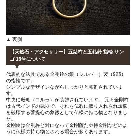
▲ 裏側
【天然石・アクセサリー】五鈷杵と五鈷鈴 指輪 サン
ゴ 16号について
代表的な法具である金剛鈴の銀（シルバー）製（925）
の指輪です。
シンプルなデザインながらしっかりと彫刻されていま
す。
中央に珊瑚（コルラ）が装飾されています。 元々金剛杵
は古代インドの武器で、それを仏教に取り入れられ煩悩
を破壊する菩提心の象徴として仏様の持ち物となりまし
た。
金剛鈴は金剛杵と対になって金剛薩たや持金剛などのよ
うに仏様の持ち物とされる場合が多くあります。