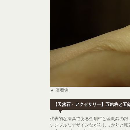
▲ 装着例
【天然石・アクセサリー】五鈷杵と五鈷鈴
代表的な法具である金剛杵と金剛鈴の銀（
シンプルなデザインながらしっかりと彫