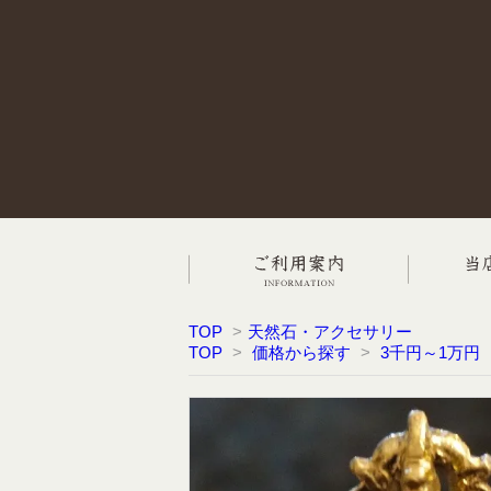
TOP
>
天然石・アクセサリー
TOP
>
価格から探す
>
3千円～1万円