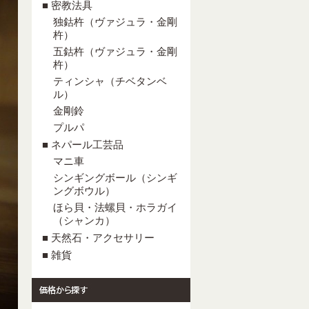
■ 密教法具
独鈷杵（ヴァジュラ・金剛
杵）
五鈷杵（ヴァジュラ・金剛
杵）
ティンシャ（チベタンベ
ル）
金剛鈴
プルパ
■ ネパール工芸品
マニ車
シンギングボール（シンギ
ングボウル）
ほら貝・法螺貝・ホラガイ
（シャンカ）
■ 天然石・アクセサリー
■ 雑貨