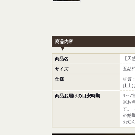
商品内容
【天然
商品名
五鈷杵
サイズ
材質
仕様
仕上
4～7
商品お届けの目安時期
※お
す。
※納
お知