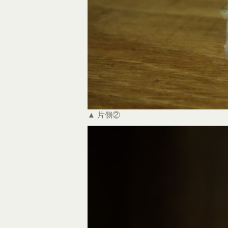
▲ 片側②