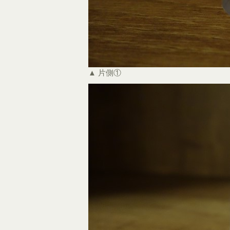
▲ 片側①