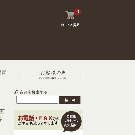
0
五
ラ