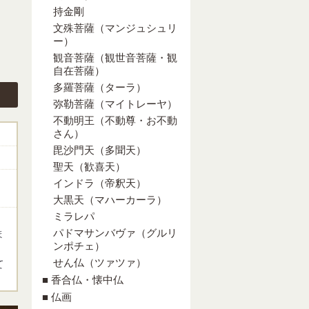
持金剛
文殊菩薩（マンジュシュリ
ー）
観音菩薩（観世音菩薩・観
自在菩薩）
多羅菩薩（ターラ）
弥勒菩薩（マイトレーヤ）
不動明王（不動尊・お不動
さん）
毘沙門天（多聞天）
聖天（歓喜天）
インドラ（帝釈天）
大黒天（マハーカーラ）
ミラレパ
パドマサンバヴァ（グルリ
ま
ンポチェ）
せん仏（ツァツァ）
て
■ 香合仏・懐中仏
■ 仏画