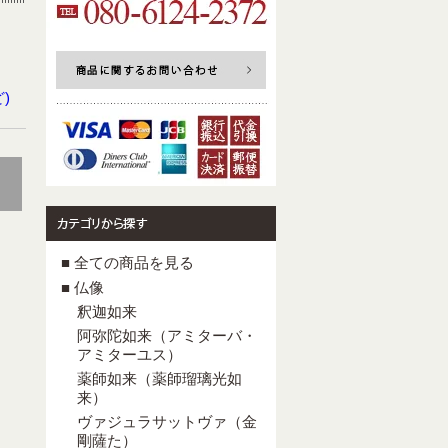
)
■ 全ての商品を見る
■ 仏像
釈迦如来
阿弥陀如来（アミターバ・
アミターユス）
薬師如来（薬師瑠璃光如
来）
ヴァジュラサットヴァ（金
剛薩た）